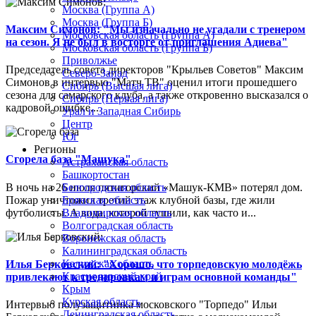
Москва (Группа А)
Москва (Группа Б)
Максим Симонов: "Мы изначально не угадали с тренером
Московская область (Группа А)
на сезон. Я не был в восторге от приглашения Адиева"
Московская область (Группа Б)
Приволжье
Председатель совета директоров "Крыльев Советов" Максим
Северо-Запад
Симонов в интервью "Матч ТВ" оценил итоги прошедшего
Сибирь (Высшая лига)
сезона для самарского клуба, а также откровенно высказался о
Сибирь (Первая лига)
кадровой ошибке...
Урал и Западная Сибирь
Центр
Юг
Регионы
Сгорела база "Машука"
Астраханская область
Башкортостан
В ночь на 26 июля пятигорский «Машук-КМВ» потерял дом.
Белгородская область
Пожар уничтожил третий этаж клубной базы, где жили
Брянская область
футболисты. А вода, которой тушили, как часто и...
Владимирская область
Волгоградская область
Воронежская область
Калининградская область
Калужская область
Илья Берковский: "Хорошо, что торпедовскую молодёжь
Краснодарский край
привлекают к тренировкам и играм основной команды"
Крым
Курская область
Интервью полузащитника московского "Торпедо" Ильи
Ленинградская область