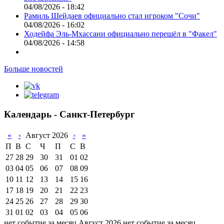
04/08/2026 - 18:42
Рамиль Шейдаев официально стал игроком "Сочи"
04/08/2026 - 16:02
Ходейфа Эль-Мхассани официально перешёл в "Факел"
04/08/2026 - 14:58
Больше новостей
Календарь - Санкт-Петербург
«
‹
Август 2026
›
»
П
В
С
Ч
П
С
В
27
28
29
30
31
01
02
03
04
05
06
07
08
09
10
11
12
13
14
15
16
17
18
19
20
21
22
23
24
25
26
27
28
29
30
31
01
02
03
04
05
06
нет событие за месяц Август 2026
нет событие за месяц