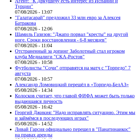
Агент: "К Дркушичу есть интерес из Испании и
Турции"
07/08/2026 - 13:07
"Галатасарай" предложил 33 млн евро за Алексея
Батракова
07/08/2026 - 12:06
Шамиль Газизов: "Джапо порвал "кресты" на другой
ноге. Сроки восстановления - 6-8 месяцев"
07/08/2026 - 11:04
Отстраненный за допинг Заболотный стал игроком
клуба Медиалиги "СКА-Ростов"
07/08/2026 - 10:58
Футболисты "Сочи" отправятся на матч с "Торпедо" 7
августа
07/08/2026 - 10:57
Александр Ломовицкий перешёл в «Торпедо-БелАЗ»
05/08/2026 - 14:34
Колосков считает, что главой ФИФА может быть только
выдающаяся личность
05/08/2026 - 16:42
Георгий Джикия: "Надо исправлять ситуацию. Этим мы
и займёмся в последующих играх"
05/08/2026 - 14:52
Ливай Гарсия официально перешел в "Панатинаикос"
на правах аренды