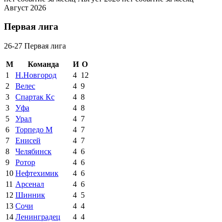
Август 2026
Первая лига
26-27 Первая лига
М
Команда
И
О
1
Н.Новгород
4
12
2
Велес
4
9
3
Спартак Кс
4
8
3
Уфа
4
8
5
Урал
4
7
6
Торпедо М
4
7
7
Енисей
4
7
8
Челябинск
4
6
9
Ротор
4
6
10
Нефтехимик
4
6
11
Арсенал
4
6
12
Шинник
4
5
13
Сочи
4
4
14
Ленинградец
4
4