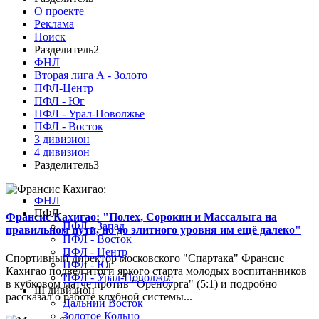
О проекте
Реклама
Поиск
Разделитель2
ФНЛ
Вторая лига А - Золото
ПФЛ-Центр
ПФЛ - Юг
ПФЛ - Урал-Поволжье
ПФЛ - Восток
3 дивизион
4 дивизион
Разделитель3
ФНЛ
ПФЛ
Франсис Кахигао: "Полех, Сорокин и Массалыга на
ПФЛ - Запад
правильном пути, но до элитного уровня им ещё далеко"
ПФЛ - Восток
ПФЛ - Центр
Спортивный директор московского "Спартака" Франсис
ПФЛ - Юг
Кахигао подвел итоги яркого старта молодых воспитанников
ПФЛ - Урал-Поволжье
в кубковом матче против "Оренбурга" (5:1) и подробно
III дивизион
рассказал о работе клубной системы...
Дальний Восток
Золотое Кольцо