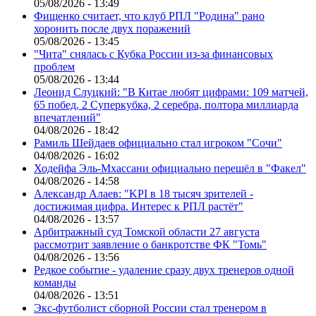
05/08/2026 - 13:49
Фищенко считает, что клуб РПЛ "Родина" рано
хоронить после двух поражений
05/08/2026 - 13:45
"Чита" снялась с Кубка России из-за финансовых
проблем
05/08/2026 - 13:44
Леонид Слуцкий: "В Китае любят цифрами: 109 матчей,
65 побед, 2 Суперкубка, 2 серебра, полтора миллиарда
впечатлений"
04/08/2026 - 18:42
Рамиль Шейдаев официально стал игроком "Сочи"
04/08/2026 - 16:02
Ходейфа Эль-Мхассани официально перешёл в "Факел"
04/08/2026 - 14:58
Александр Алаев: "KPI в 18 тысяч зрителей -
достижимая цифра. Интерес к РПЛ растёт"
04/08/2026 - 13:57
Арбитражный суд Томской области 27 августа
рассмотрит заявление о банкротстве ФК "Томь"
04/08/2026 - 13:56
Редкое событие - удаление сразу двух тренеров одной
команды
04/08/2026 - 13:51
Экс-футболист сборной России стал тренером в