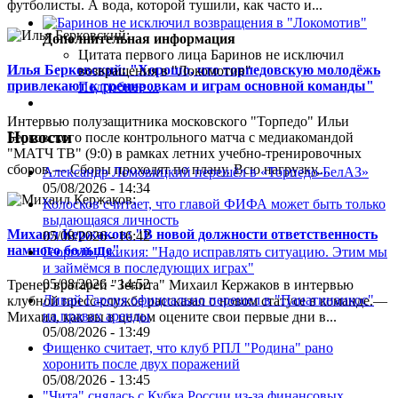
футболисты. А вода, которой тушили, как часто и...
Дополнительная информация
Цитата первого лица
Баринов не исключил
Илья Берковский: "Хорошо, что торпедовскую молодёжь
возвращения в "Локомотив"
привлекают к тренировкам и играм основной команды"
Подробнее ...
Интервью полузащитника московского "Торпедо" Ильи
Новости
Берковского после контрольного матча с медиакомандой
"МАТЧ ТВ" (9:0) в рамках летних учебно-тренировочных
сборов.— Сборы проходят по плану. Всю нагрузку,...
Александр Ломовицкий перешёл в «Торпедо-БелАЗ»
05/08/2026 - 14:34
Колосков считает, что главой ФИФА может быть только
выдающаяся личность
Михаил Кержаков: "В новой должности ответственность
05/08/2026 - 16:42
намного больше"
Георгий Джикия: "Надо исправлять ситуацию. Этим мы
и займёмся в последующих играх"
05/08/2026 - 14:52
Тренер вратарей "Зенита" Михаил Кержаков в интервью
Ливай Гарсия официально перешел в "Панатинаикос"
клубной пресс-службе рассказал о новом статусе в команде.—
на правах аренды
Михаил, как вы в целом оцените свои первые дни в...
05/08/2026 - 13:49
Фищенко считает, что клуб РПЛ "Родина" рано
хоронить после двух поражений
05/08/2026 - 13:45
"Чита" снялась с Кубка России из-за финансовых