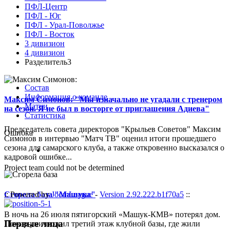
ПФЛ-Центр
ПФЛ - Юг
ПФЛ - Урал-Поволжье
ПФЛ - Восток
3 дивизион
4 дивизион
Разделитель3
Состав
Информация о команде
Максим Симонов: "Мы изначально не угадали с тренером
Матчи
на сезон. Я не был в восторге от приглашения Адиева"
Статистика
Председатель совета директоров "Крыльев Советов" Максим
Ошибка
Симонов в интервью "Матч ТВ" оценил итоги прошедшего
сезона для самарского клуба, а также откровенно высказался о
кадровой ошибке...
Project team could not be determined
Сгорела база "Машука"
:: Powered by
JoomLeague
-
Version 2.92.222.b1f70a5
::
В ночь на 26 июля пятигорский «Машук-КМВ» потерял дом.
Первые лица
Пожар уничтожил третий этаж клубной базы, где жили