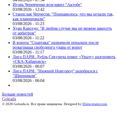
Игорь Черевченко возглавил "Актобе"
03/08/2026 - 12:42
Станислав Черчесов: "Понравилось, что мы играли так,
как планировали"
03/08/2026 - 11:23
Хуан Карседо: "В любом случае мы не можем зависеть
от арбитров"
03/08/2026 - 11:22
В ворота "Спартака" назначили пенальти после
розыгрыша свободного удара от ворот
03/08/2026 - 11:17
Лига ПАРИ. Дубль Секулича помог «Уралу» разгромить
«СКА-Хабаровск»
03/08/2026 - 06:07
Лига ПАРИ. "Нижний Новгород" разобрался с
"Шинником"
03/08/2026 - 06:04
Больше новостей
Goleada
© 2026 Goleada.ru. Все права защищены. Designed by
Elsitecreator.com
.