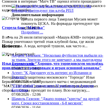
Симонов в интервью "Матч ТВ" оценил итоги прошедшего
сезона для самарского клуба, а также откровенно высказался о
кадровой ошибке...
Дополнительная информация
Цитата первого лица
Тамерлан Мусаев может
покинуть ЦСКА. На форварда претендуют три
Сгорела база "Машука"
клуба РПЛ
Подробнее ...
В ночь на 26 июля пятигорский «Машук-КМВ» потерял дом.
Пожар уничтожил третий этаж клубной базы, где жили
Новости
футболисты. А вода, которой тушили, как часто и...
Андрей Талалаев: "Несколько футболистов выбыли из-
за травм. Зрители этого не замечают, а мы вынуждены
Илья Берковский: "Хорошо, что торпедовскую молодёжь
кроить состав"
привлекают к тренировкам и играм основной команды"
07/08/2026 - 14:42
Агент: "К Дркушичу есть интерес из Испании и
Турции"
Интервью полузащитника московского "Торпедо" Ильи
07/08/2026 - 13:07
Берковского после контрольного матча с медиакомандой
"Галатасарай" предложил 33 млн евро за Алексея
"МАТЧ ТВ" (9:0) в рамках летних учебно-тренировочных
Батракова
сборов.— Сборы проходят по плану. Всю нагрузку,...
07/08/2026 - 12:06
Шамиль Газизов: "Джапо порвал "кресты" на другой
ноге. Сроки восстановления - 6-8 месяцев"
07/08/2026 - 11:04