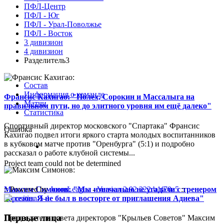
ПФЛ-Центр
ПФЛ - Юг
ПФЛ - Урал-Поволжье
ПФЛ - Восток
3 дивизион
4 дивизион
Разделитель3
Состав
Информация о команде
Франсис Кахигао: "Полех, Сорокин и Массалыга на
Матчи
правильном пути, но до элитного уровня им ещё далеко"
Статистика
Спортивный директор московского "Спартака" Франсис
Ошибка
Кахигао подвел итоги яркого старта молодых воспитанников
в кубковом матче против "Оренбурга" (5:1) и подробно
рассказал о работе клубной системы...
Project team could not be determined
Максим Симонов: "Мы изначально не угадали с тренером
:: Powered by
JoomLeague
-
Version 2.92.222.b1f70a5
::
на сезон. Я не был в восторге от приглашения Адиева"
Первые лица
Председатель совета директоров "Крыльев Советов" Максим