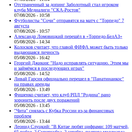
Отстраненный за допинг Заболотный стал игроком
клуба Медиалиги "СКА-Ростов"
07/08/2026 - 10:58
Футболисты "Сочи" отправятся на матч с "Торпедо" 7
августа
07/08/2026 - 10:57
Александр Ломовицкий перешёл в «Торпедо-БелАЗ»
05/08/2026 - 14:34
Колосков считает, что главой ФИФА может быть только
выдающаяся личность
05/08/2026 - 16:42
Георгий Джикия: "Надо исправлять ситуацию. Этим мы
и займёмся в последующих играх"
05/08/2026 - 14:52
Ливай Гарсия официально перешел в "Панатинаикос"
на правах аренды
05/08/2026 - 13:49
Фищенко считает, что клуб РПЛ "Родина" рано
хоронить после двух поражений
05/08/2026 - 13:45
"Чита" снялась с Кубка России из-за финансовых
проблем
05/08/2026 - 13:44
Леонид Слуцкий: "В Китае любят цифрами: 109 матчей,
65 побед, 2 Суперкубка, 2 серебра, полтора миллиарда