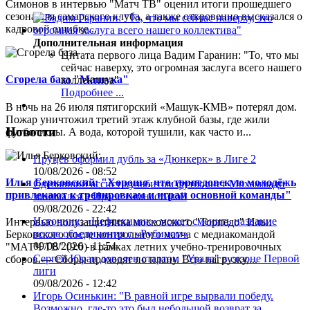
Симонов в интервью "Матч ТВ" оценил итоги прошедшего
сезона для самарского клуба, а также откровенно высказался о
кадровой ошибке...
Дополнительная информация
Цитата первого лица
Вадим Гаранин: "То, что мы
сейчас наверху, это огромная заслуга всего нашего
Сгорела база "Машука"
коллектива"
Подробнее ...
В ночь на 26 июля пятигорский «Машук-КМВ» потерял дом.
Пожар уничтожил третий этаж клубной базы, где жили
Новости
футболисты. А вода, которой тушили, как часто и...
Пруцев оформил дубль за «Дюнкерк» в Лиге 2
10/08/2026 - 08:52
Илья Берковский: "Хорошо, что торпедовскую молодёжь
Сделавший ассист кульбитом футболист Мохаммади
привлекают к тренировкам и играм основной команды"
занимался в Иране гимнастикой
09/08/2026 - 22:42
Источник: «Нефтехимик» может сменить название
Интервью полузащитника московского "Торпедо" Ильи
после объединения с «Рубином»
Берковского после контрольного матча с медиакомандой
09/08/2026 - 11:54
"МАТЧ ТВ" (9:0) в рамках летних учебно-тренировочных
Сергей Юран доволен стартом "Урала" в сезоне Первой
сборов.— Сборы проходят по плану. Всю нагрузку,...
лиги
09/08/2026 - 12:42
Игорь Осинькин: "В равной игре вырвали победу.
Возможно, где-то это был небольшой возврат за