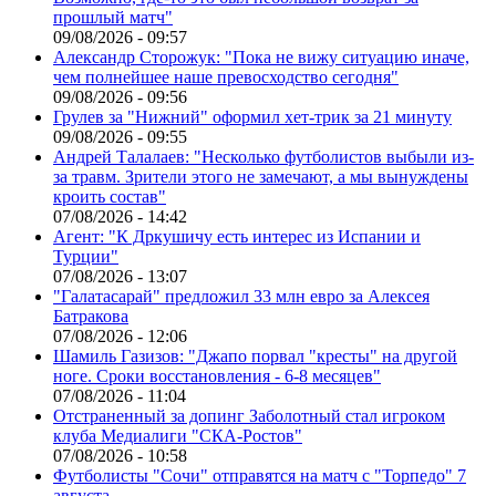
прошлый матч"
09/08/2026 - 09:57
Александр Сторожук: "Пока не вижу ситуацию иначе,
чем полнейшее наше превосходство сегодня"
09/08/2026 - 09:56
Грулев за "Нижний" оформил хет-трик за 21 минуту
09/08/2026 - 09:55
Андрей Талалаев: "Несколько футболистов выбыли из-
за травм. Зрители этого не замечают, а мы вынуждены
кроить состав"
07/08/2026 - 14:42
Агент: "К Дркушичу есть интерес из Испании и
Турции"
07/08/2026 - 13:07
"Галатасарай" предложил 33 млн евро за Алексея
Батракова
07/08/2026 - 12:06
Шамиль Газизов: "Джапо порвал "кресты" на другой
ноге. Сроки восстановления - 6-8 месяцев"
07/08/2026 - 11:04
Отстраненный за допинг Заболотный стал игроком
клуба Медиалиги "СКА-Ростов"
07/08/2026 - 10:58
Футболисты "Сочи" отправятся на матч с "Торпедо" 7
августа