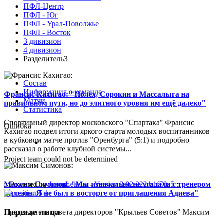
ПФЛ-Центр
ПФЛ - Юг
ПФЛ - Урал-Поволжье
ПФЛ - Восток
3 дивизион
4 дивизион
Разделитель3
Состав
Информация о команде
Франсис Кахигао: "Полех, Сорокин и Массалыга на
Матчи
правильном пути, но до элитного уровня им ещё далеко"
Статистика
Спортивный директор московского "Спартака" Франсис
Ошибка
Кахигао подвел итоги яркого старта молодых воспитанников
в кубковом матче против "Оренбурга" (5:1) и подробно
рассказал о работе клубной системы...
Project team could not be determined
Максим Симонов: "Мы изначально не угадали с тренером
:: Powered by
JoomLeague
-
Version 2.92.222.b1f70a5
::
на сезон. Я не был в восторге от приглашения Адиева"
Первые лица
Председатель совета директоров "Крыльев Советов" Максим