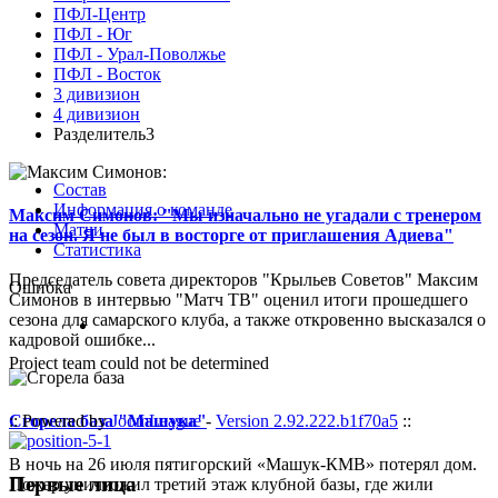
ПФЛ-Центр
ПФЛ - Юг
ПФЛ - Урал-Поволжье
ПФЛ - Восток
3 дивизион
4 дивизион
Разделитель3
Состав
Информация о команде
Максим Симонов: "Мы изначально не угадали с тренером
Матчи
на сезон. Я не был в восторге от приглашения Адиева"
Статистика
Председатель совета директоров "Крыльев Советов" Максим
Ошибка
Симонов в интервью "Матч ТВ" оценил итоги прошедшего
сезона для самарского клуба, а также откровенно высказался о
кадровой ошибке...
Project team could not be determined
Сгорела база "Машука"
:: Powered by
JoomLeague
-
Version 2.92.222.b1f70a5
::
В ночь на 26 июля пятигорский «Машук-КМВ» потерял дом.
Первые лица
Пожар уничтожил третий этаж клубной базы, где жили