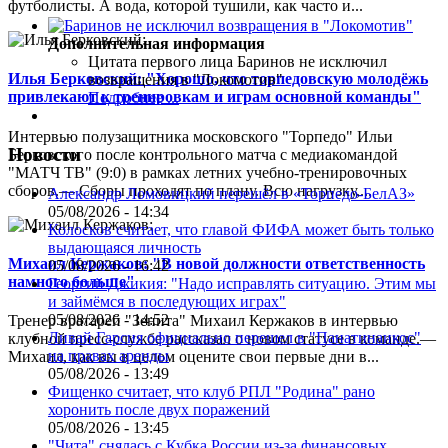
футболисты. А вода, которой тушили, как часто и...
Дополнительная информация
Цитата первого лица
Баринов не исключил
Илья Берковский: "Хорошо, что торпедовскую молодёжь
возвращения в "Локомотив"
привлекают к тренировкам и играм основной команды"
Подробнее ...
Интервью полузащитника московского "Торпедо" Ильи
Новости
Берковского после контрольного матча с медиакомандой
"МАТЧ ТВ" (9:0) в рамках летних учебно-тренировочных
сборов.— Сборы проходят по плану. Всю нагрузку,...
Александр Ломовицкий перешёл в «Торпедо-БелАЗ»
05/08/2026 - 14:34
Колосков считает, что главой ФИФА может быть только
выдающаяся личность
Михаил Кержаков: "В новой должности ответственность
05/08/2026 - 16:42
намного больше"
Георгий Джикия: "Надо исправлять ситуацию. Этим мы
и займёмся в последующих играх"
05/08/2026 - 14:52
Тренер вратарей "Зенита" Михаил Кержаков в интервью
Ливай Гарсия официально перешел в "Панатинаикос"
клубной пресс-службе рассказал о новом статусе в команде.—
на правах аренды
Михаил, как вы в целом оцените свои первые дни в...
05/08/2026 - 13:49
Фищенко считает, что клуб РПЛ "Родина" рано
хоронить после двух поражений
05/08/2026 - 13:45
"Чита" снялась с Кубка России из-за финансовых