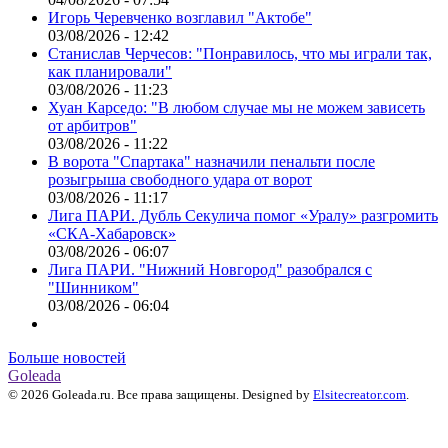
Игорь Черевченко возглавил "Актобе"
03/08/2026 - 12:42
Станислав Черчесов: "Понравилось, что мы играли так,
как планировали"
03/08/2026 - 11:23
Хуан Карседо: "В любом случае мы не можем зависеть
от арбитров"
03/08/2026 - 11:22
В ворота "Спартака" назначили пенальти после
розыгрыша свободного удара от ворот
03/08/2026 - 11:17
Лига ПАРИ. Дубль Секулича помог «Уралу» разгромить
«СКА-Хабаровск»
03/08/2026 - 06:07
Лига ПАРИ. "Нижний Новгород" разобрался с
"Шинником"
03/08/2026 - 06:04
Больше новостей
Goleada
© 2026 Goleada.ru. Все права защищены. Designed by
Elsitecreator.com
.