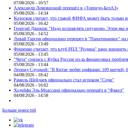
07/08/2026 - 10:57
Александр Ломовицкий перешёл в «Торпедо-БелАЗ»
05/08/2026 - 14:34
Колосков считает, что главой ФИФА может быть только 
05/08/2026 - 16:42
Георгий Джикия: "Надо исправлять ситуацию. Этим мы и
05/08/2026 - 14:52
Ливай Гарсия официально перешел в "Панатинаикос" на 
05/08/2026 - 13:49
Фищенко считает, что клуб РПЛ "Родина" рано хоронить
05/08/2026 - 13:45
"Чита" снялась с Кубка России из-за финансовых пробле
05/08/2026 - 13:44
Леонид Слуцкий: "В Китае любят цифрами: 109 матчей, 6
04/08/2026 - 18:42
Рамиль Шейдаев официально стал игроком "Сочи"
04/08/2026 - 16:02
Ходейфа Эль-Мхассани официально перешёл в "Факел"
04/08/2026 - 14:58
Больше новостей