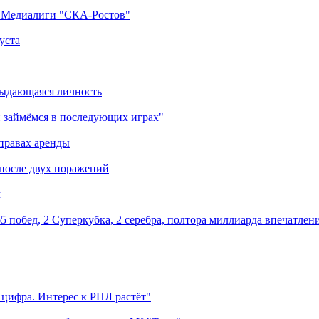
а Медиалиги "СКА-Ростов"
уста
выдающаяся личность
 займёмся в последующих играх"
правах аренды
 после двух поражений
м
5 побед, 2 Суперкубка, 2 серебра, полтора миллиарда впечатлен
 цифра. Интерес к РПЛ растёт"