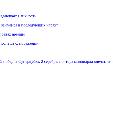
выдающаяся личность
 займёмся в последующих играх"
правах аренды
 после двух поражений
м
5 побед, 2 Суперкубка, 2 серебра, полтора миллиарда впечатлен