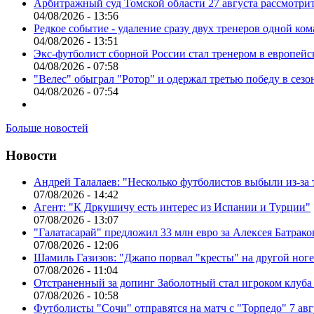
Арбитражный суд Томской области 27 августа рассмотрит
04/08/2026 - 13:56
Редкое событие - удаление сразу двух тренеров одной ко
04/08/2026 - 13:51
Экс-футболист сборной России стал тренером в европейс
04/08/2026 - 07:58
"Велес" обыграл "Ротор" и одержал третью победу в сез
04/08/2026 - 07:54
Больше новостей
Новости
Андрей Талалаев: "Несколько футболистов выбыли из-за 
07/08/2026 - 14:42
Агент: "К Дркушичу есть интерес из Испании и Турции"
07/08/2026 - 13:07
"Галатасарай" предложил 33 млн евро за Алексея Батрако
07/08/2026 - 12:06
Шамиль Газизов: "Джапо порвал "кресты" на другой ноге.
07/08/2026 - 11:04
Отстраненный за допинг Заболотный стал игроком клуб
07/08/2026 - 10:58
Футболисты "Сочи" отправятся на матч с "Торпедо" 7 авг