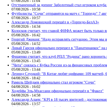
07/08/2026 - 11:04
Отстраненный за допинг Заболотный стал игроком клуб
07/08/2026 - 10:58
Футболисты "Сочи" отправятся на матч с "Торпедо" 7 авг
07/08/2026 - 10:57
Александр Ломовицкий перешёл в «Торпедо-БелАЗ»
05/08/2026 - 14:34
Колосков считает, что главой ФИФА может быть только 
05/08/2026 - 16:42
Георгий Джикия: "Надо исправлять ситуацию. Этим мы и
05/08/2026 - 14:52
Ливай Гарсия официально перешел в "Панатинаикос" на 
05/08/2026 - 13:49
Фищенко считает, что клуб РПЛ "Родина" рано хоронить
05/08/2026 - 13:45
"Чита" снялась с Кубка России из-за финансовых пробле
05/08/2026 - 13:44
Леонид Слуцкий: "В Китае любят цифрами: 109 матчей, 6
04/08/2026 - 18:42
Рамиль Шейдаев официально стал игроком "Сочи"
04/08/2026 - 16:02
Ходейфа Эль-Мхассани официально перешёл в "Факел"
04/08/2026 - 14:58
Александр Алаев: "KPI в 18 тысяч зрителей - достижимая
04/08/2026 - 13:57