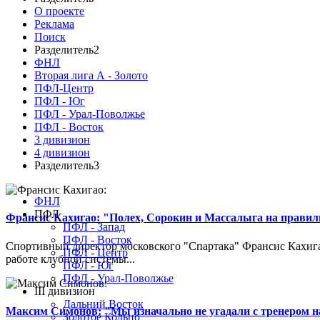
О проекте
Реклама
Поиск
Разделитель2
ФНЛ
Вторая лига А - Золото
ПФЛ-Центр
ПФЛ - Юг
ПФЛ - Урал-Поволжье
ПФЛ - Восток
3 дивизион
4 дивизион
Разделитель3
ФНЛ
ПФЛ
Франсис Кахигао: "Полех, Сорокин и Массалыга на правиль
ПФЛ - Запад
ПФЛ - Восток
Спортивный директор московского "Спартака" Франсис Кахигао
ПФЛ - Центр
работе клубной системы...
ПФЛ - Юг
ПФЛ - Урал-Поволжье
III дивизион
Дальний Восток
Максим Симонов: "Мы изначально не угадали с тренером на
Золотое Кольцо