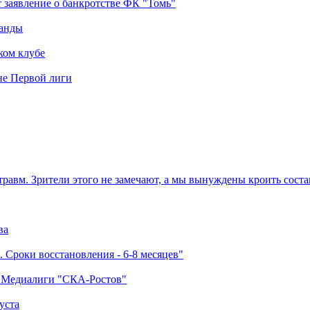
 заявление о банкротстве ФК "Томь"
манды
ком клубе
оне Первой лиги
травм. Зрители этого не замечают, а мы вынуждены кроить соста
ва
 Сроки восстановления - 6-8 месяцев"
а Медиалиги "СКА-Ростов"
уста