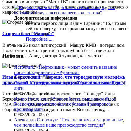
Симонов в интервью "Матч ТВ" оценил итоги прошедшего
сезона для самарского клуба, а также откровенно высказался о
кадровой ошибке...
Дополнительная информация
Цитата первого лица
Вадим Гаранин: "То, что мы
сейчас наверху, это огромная заслуга всего нашего
Сгорела база "Машука"
коллектива"
Подробнее ...
В ночь на 26 июля пятигорский «Машук-КМВ» потерял дом.
Пожар уничтожил третий этаж клубной базы, где жили
Новости
футболисты. А вода, которой тушили, как часто и...
Источник: «Нефтехимик» может сменить название
после объединения с «Рубином»
Илья Берковский: "Хорошо, что торпедовскую молодёжь
09/08/2026 - 11:54
привлекают к тренировкам и играм основной команды"
Сергей Юран доволен стартом "Урала" в сезоне Первой
лиги
09/08/2026 - 12:42
Интервью полузащитника московского "Торпедо" Ильи
Игорь Осинькин: "В равной игре вырвали победу.
Берковского после контрольного матча с медиакомандой
Возможно, где-то это был небольшой возврат за
"МАТЧ ТВ" (9:0) в рамках летних учебно-тренировочных
прошлый матч"
сборов.— Сборы проходят по плану. Всю нагрузку,...
09/08/2026 - 09:57
Александр Сторожук: "Пока не вижу ситуацию иначе,
чем полнейшее наше превосходство сегодня"
09/08/2026 - 09:56