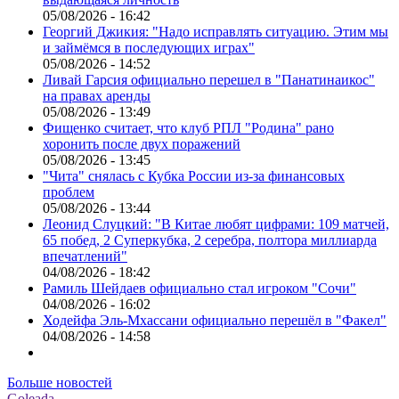
05/08/2026 - 16:42
Георгий Джикия: "Надо исправлять ситуацию. Этим мы
и займёмся в последующих играх"
05/08/2026 - 14:52
Ливай Гарсия официально перешел в "Панатинаикос"
на правах аренды
05/08/2026 - 13:49
Фищенко считает, что клуб РПЛ "Родина" рано
хоронить после двух поражений
05/08/2026 - 13:45
"Чита" снялась с Кубка России из-за финансовых
проблем
05/08/2026 - 13:44
Леонид Слуцкий: "В Китае любят цифрами: 109 матчей,
65 побед, 2 Суперкубка, 2 серебра, полтора миллиарда
впечатлений"
04/08/2026 - 18:42
Рамиль Шейдаев официально стал игроком "Сочи"
04/08/2026 - 16:02
Ходейфа Эль-Мхассани официально перешёл в "Факел"
04/08/2026 - 14:58
Больше новостей
Goleada