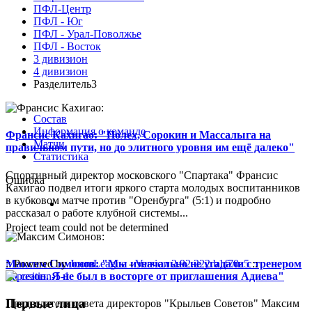
ПФЛ-Центр
ПФЛ - Юг
ПФЛ - Урал-Поволжье
ПФЛ - Восток
3 дивизион
4 дивизион
Разделитель3
Состав
Информация о команде
Франсис Кахигао: "Полех, Сорокин и Массалыга на
Матчи
правильном пути, но до элитного уровня им ещё далеко"
Статистика
Спортивный директор московского "Спартака" Франсис
Ошибка
Кахигао подвел итоги яркого старта молодых воспитанников
в кубковом матче против "Оренбурга" (5:1) и подробно
рассказал о работе клубной системы...
Project team could not be determined
Максим Симонов: "Мы изначально не угадали с тренером
:: Powered by
JoomLeague
-
Version 2.92.222.b1f70a5
::
на сезон. Я не был в восторге от приглашения Адиева"
Первые лица
Председатель совета директоров "Крыльев Советов" Максим