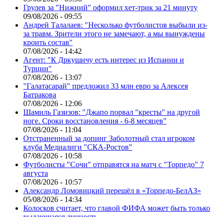
Грулев за "Нижний" оформил хет-трик за 21 минуту
09/08/2026 - 09:55
Андрей Талалаев: "Несколько футболистов выбыли из-
за травм. Зрители этого не замечают, а мы вынуждены
кроить состав"
07/08/2026 - 14:42
Агент: "К Дркушичу есть интерес из Испании и
Турции"
07/08/2026 - 13:07
"Галатасарай" предложил 33 млн евро за Алексея
Батракова
07/08/2026 - 12:06
Шамиль Газизов: "Джапо порвал "кресты" на другой
ноге. Сроки восстановления - 6-8 месяцев"
07/08/2026 - 11:04
Отстраненный за допинг Заболотный стал игроком
клуба Медиалиги "СКА-Ростов"
07/08/2026 - 10:58
Футболисты "Сочи" отправятся на матч с "Торпедо" 7
августа
07/08/2026 - 10:57
Александр Ломовицкий перешёл в «Торпедо-БелАЗ»
05/08/2026 - 14:34
Колосков считает, что главой ФИФА может быть только
выдающаяся личность