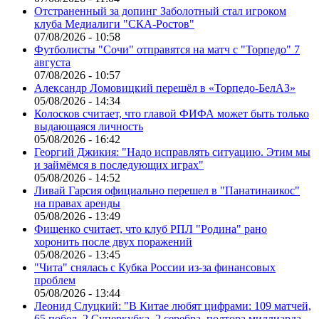
Отстраненный за допинг Заболотный стал игроком
клуба Медиалиги "СКА-Ростов"
07/08/2026 - 10:58
Футболисты "Сочи" отправятся на матч с "Торпедо" 7
августа
07/08/2026 - 10:57
Александр Ломовицкий перешёл в «Торпедо-БелАЗ»
05/08/2026 - 14:34
Колосков считает, что главой ФИФА может быть только
выдающаяся личность
05/08/2026 - 16:42
Георгий Джикия: "Надо исправлять ситуацию. Этим мы
и займёмся в последующих играх"
05/08/2026 - 14:52
Ливай Гарсия официально перешел в "Панатинаикос"
на правах аренды
05/08/2026 - 13:49
Фищенко считает, что клуб РПЛ "Родина" рано
хоронить после двух поражений
05/08/2026 - 13:45
"Чита" снялась с Кубка России из-за финансовых
проблем
05/08/2026 - 13:44
Леонид Слуцкий: "В Китае любят цифрами: 109 матчей,
65 побед, 2 Суперкубка, 2 серебра, полтора миллиарда