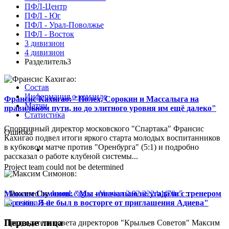
ПФЛ-Центр
ПФЛ - Юг
ПФЛ - Урал-Поволжье
ПФЛ - Восток
3 дивизион
4 дивизион
Разделитель3
Состав
Информация о команде
Франсис Кахигао: "Полех, Сорокин и Массалыга на
Матчи
правильном пути, но до элитного уровня им ещё далеко"
Статистика
Спортивный директор московского "Спартака" Франсис
Ошибка
Кахигао подвел итоги яркого старта молодых воспитанников
в кубковом матче против "Оренбурга" (5:1) и подробно
рассказал о работе клубной системы...
Project team could not be determined
Максим Симонов: "Мы изначально не угадали с тренером
:: Powered by
JoomLeague
-
Version 2.92.222.b1f70a5
::
на сезон. Я не был в восторге от приглашения Адиева"
Первые лица
Председатель совета директоров "Крыльев Советов" Максим