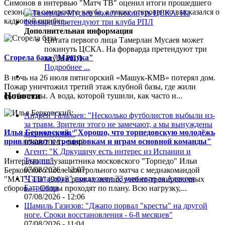
Симонов в интервью "Матч ТВ" оценил итоги прошедшего
сезона для самарского клуба, а также откровенно высказался о
кадровой ошибке...
Дополнительная информация
Цитата первого лица
Тамерлан Мусаев может
покинуть ЦСКА. На форварда претендуют три
Сгорела база "Машука"
клуба РПЛ
Подробнее ...
В ночь на 26 июля пятигорский «Машук-КМВ» потерял дом.
Пожар уничтожил третий этаж клубной базы, где жили
Новости
футболисты. А вода, которой тушили, как часто и...
Андрей Талалаев: "Несколько футболистов выбыли из-
за травм. Зрители этого не замечают, а мы вынуждены
Илья Берковский: "Хорошо, что торпедовскую молодёжь
кроить состав"
привлекают к тренировкам и играм основной команды"
07/08/2026 - 14:42
Агент: "К Дркушичу есть интерес из Испании и
Турции"
Интервью полузащитника московского "Торпедо" Ильи
07/08/2026 - 13:07
Берковского после контрольного матча с медиакомандой
"Галатасарай" предложил 33 млн евро за Алексея
"МАТЧ ТВ" (9:0) в рамках летних учебно-тренировочных
Батракова
сборов.— Сборы проходят по плану. Всю нагрузку,...
07/08/2026 - 12:06
Шамиль Газизов: "Джапо порвал "кресты" на другой
ноге. Сроки восстановления - 6-8 месяцев"
07/08/2026 - 11:04