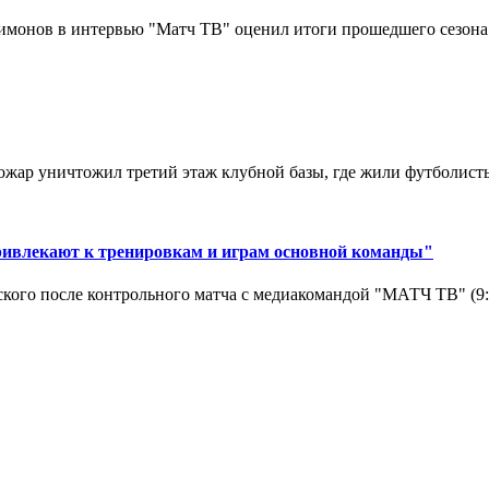
монов в интервью "Матч ТВ" оценил итоги прошедшего сезона д
ар уничтожил третий этаж клубной базы, где жили футболисты. 
ривлекают к тренировкам и играм основной команды"
кого после контрольного матча с медиакомандой "МАТЧ ТВ" (9