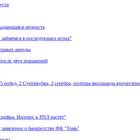
уста
выдающаяся личность
 займёмся в последующих играх"
правах аренды
 после двух поражений
м
5 побед, 2 Суперкубка, 2 серебра, полтора миллиарда впечатлен
 цифра. Интерес к РПЛ растёт"
 заявление о банкротстве ФК "Томь"
манды