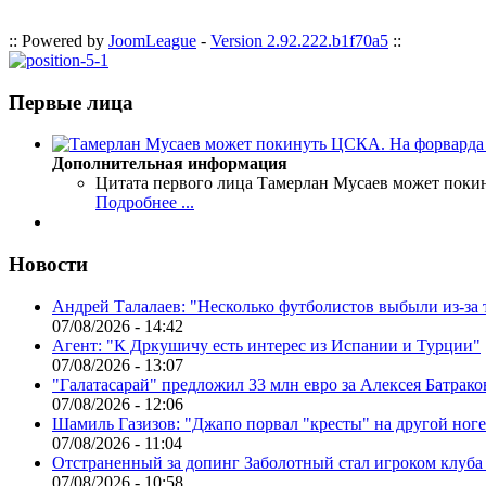
:: Powered by
JoomLeague
-
Version 2.92.222.b1f70a5
::
Первые лица
Дополнительная информация
Цитата первого лица
Тамерлан Мусаев может поки
Подробнее ...
Новости
Андрей Талалаев: "Несколько футболистов выбыли из-за 
07/08/2026 - 14:42
Агент: "К Дркушичу есть интерес из Испании и Турции"
07/08/2026 - 13:07
"Галатасарай" предложил 33 млн евро за Алексея Батрако
07/08/2026 - 12:06
Шамиль Газизов: "Джапо порвал "кресты" на другой ноге.
07/08/2026 - 11:04
Отстраненный за допинг Заболотный стал игроком клуб
07/08/2026 - 10:58