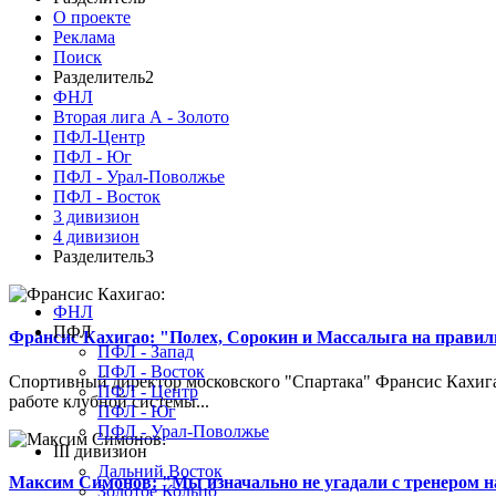
О проекте
Реклама
Поиск
Разделитель2
ФНЛ
Вторая лига А - Золото
ПФЛ-Центр
ПФЛ - Юг
ПФЛ - Урал-Поволжье
ПФЛ - Восток
3 дивизион
4 дивизион
Разделитель3
ФНЛ
ПФЛ
Франсис Кахигао: "Полех, Сорокин и Массалыга на правиль
ПФЛ - Запад
ПФЛ - Восток
Спортивный директор московского "Спартака" Франсис Кахигао
ПФЛ - Центр
работе клубной системы...
ПФЛ - Юг
ПФЛ - Урал-Поволжье
III дивизион
Дальний Восток
Максим Симонов: "Мы изначально не угадали с тренером на
Золотое Кольцо