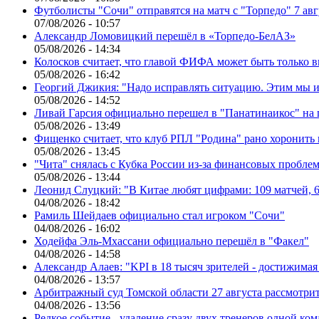
Футболисты "Сочи" отправятся на матч с "Торпедо" 7 авг
07/08/2026 - 10:57
Александр Ломовицкий перешёл в «Торпедо-БелАЗ»
05/08/2026 - 14:34
Колосков считает, что главой ФИФА может быть только 
05/08/2026 - 16:42
Георгий Джикия: "Надо исправлять ситуацию. Этим мы и
05/08/2026 - 14:52
Ливай Гарсия официально перешел в "Панатинаикос" на 
05/08/2026 - 13:49
Фищенко считает, что клуб РПЛ "Родина" рано хоронить
05/08/2026 - 13:45
"Чита" снялась с Кубка России из-за финансовых пробле
05/08/2026 - 13:44
Леонид Слуцкий: "В Китае любят цифрами: 109 матчей, 6
04/08/2026 - 18:42
Рамиль Шейдаев официально стал игроком "Сочи"
04/08/2026 - 16:02
Ходейфа Эль-Мхассани официально перешёл в "Факел"
04/08/2026 - 14:58
Александр Алаев: "KPI в 18 тысяч зрителей - достижимая
04/08/2026 - 13:57
Арбитражный суд Томской области 27 августа рассмотрит
04/08/2026 - 13:56
Редкое событие - удаление сразу двух тренеров одной ко