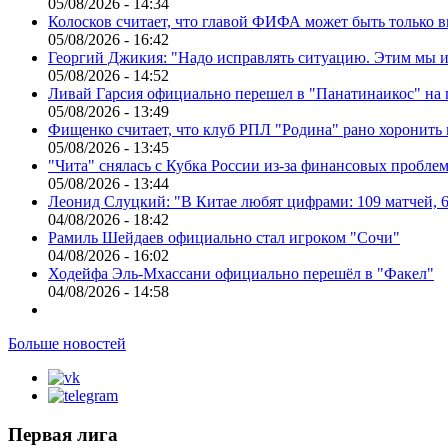
05/08/2026 - 14:34
Колосков считает, что главой ФИФА может быть только 
05/08/2026 - 16:42
Георгий Джикия: "Надо исправлять ситуацию. Этим мы и
05/08/2026 - 14:52
Ливай Гарсия официально перешел в "Панатинаикос" на 
05/08/2026 - 13:49
Фищенко считает, что клуб РПЛ "Родина" рано хоронить
05/08/2026 - 13:45
"Чита" снялась с Кубка России из-за финансовых пробле
05/08/2026 - 13:44
Леонид Слуцкий: "В Китае любят цифрами: 109 матчей, 6
04/08/2026 - 18:42
Рамиль Шейдаев официально стал игроком "Сочи"
04/08/2026 - 16:02
Ходейфа Эль-Мхассани официально перешёл в "Факел"
04/08/2026 - 14:58
Больше новостей
Первая лига