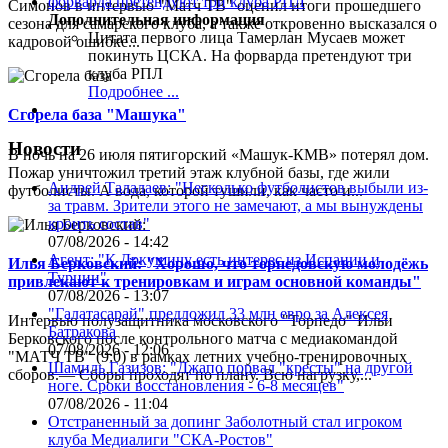
Симонов в интервью "Матч ТВ" оценил итоги прошедшего
Дополнительная информация
сезона для самарского клуба, а также откровенно высказался о
Цитата первого лица
Тамерлан Мусаев может
кадровой ошибке...
покинуть ЦСКА. На форварда претендуют три
клуба РПЛ
Подробнее ...
Сгорела база "Машука"
Новости
В ночь на 26 июля пятигорский «Машук-КМВ» потерял дом.
Пожар уничтожил третий этаж клубной базы, где жили
Андрей Талалаев: "Несколько футболистов выбыли из-
футболисты. А вода, которой тушили, как часто и...
за травм. Зрители этого не замечают, а мы вынуждены
кроить состав"
07/08/2026 - 14:42
Агент: "К Дркушичу есть интерес из Испании и
Илья Берковский: "Хорошо, что торпедовскую молодёжь
Турции"
привлекают к тренировкам и играм основной команды"
07/08/2026 - 13:07
"Галатасарай" предложил 33 млн евро за Алексея
Интервью полузащитника московского "Торпедо" Ильи
Батракова
Берковского после контрольного матча с медиакомандой
07/08/2026 - 12:06
"МАТЧ ТВ" (9:0) в рамках летних учебно-тренировочных
Шамиль Газизов: "Джапо порвал "кресты" на другой
сборов.— Сборы проходят по плану. Всю нагрузку,...
ноге. Сроки восстановления - 6-8 месяцев"
07/08/2026 - 11:04
Отстраненный за допинг Заболотный стал игроком
клуба Медиалиги "СКА-Ростов"