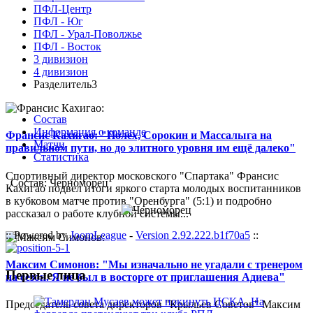
ПФЛ-Центр
ПФЛ - Юг
ПФЛ - Урал-Поволжье
ПФЛ - Восток
3 дивизион
4 дивизион
Разделитель3
Состав
Информация о команде
Франсис Кахигао: "Полех, Сорокин и Массалыга на
Матчи
правильном пути, но до элитного уровня им ещё далеко"
Статистика
Спортивный директор московского "Спартака" Франсис
Состав: Черноморец
Кахигао подвел итоги яркого старта молодых воспитанников
в кубковом матче против "Оренбурга" (5:1) и подробно
рассказал о работе клубной системы...
:: Powered by
JoomLeague
-
Version 2.92.222.b1f70a5
::
Максим Симонов: "Мы изначально не угадали с тренером
Первые лица
на сезон. Я не был в восторге от приглашения Адиева"
Председатель совета директоров "Крыльев Советов" Максим