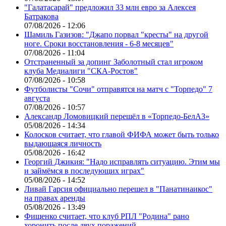
"Галатасарай" предложил 33 млн евро за Алексея
Батракова
07/08/2026 - 12:06
Шамиль Газизов: "Джапо порвал "кресты" на другой
ноге. Сроки восстановления - 6-8 месяцев"
07/08/2026 - 11:04
Отстраненный за допинг Заболотный стал игроком
клуба Медиалиги "СКА-Ростов"
07/08/2026 - 10:58
Футболисты "Сочи" отправятся на матч с "Торпедо" 7
августа
07/08/2026 - 10:57
Александр Ломовицкий перешёл в «Торпедо-БелАЗ»
05/08/2026 - 14:34
Колосков считает, что главой ФИФА может быть только
выдающаяся личность
05/08/2026 - 16:42
Георгий Джикия: "Надо исправлять ситуацию. Этим мы
и займёмся в последующих играх"
05/08/2026 - 14:52
Ливай Гарсия официально перешел в "Панатинаикос"
на правах аренды
05/08/2026 - 13:49
Фищенко считает, что клуб РПЛ "Родина" рано
хоронить после двух поражений