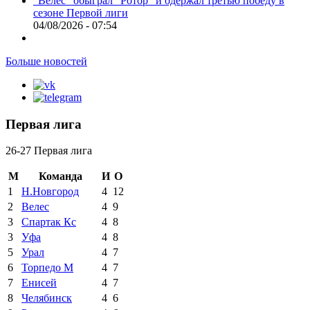
"Велес" обыграл "Ротор" и одержал третью победу в
сезоне Первой лиги
04/08/2026 - 07:54
Больше новостей
Первая лига
26-27 Первая лига
М
Команда
И
О
1
Н.Новгород
4
12
2
Велес
4
9
3
Спартак Кс
4
8
3
Уфа
4
8
5
Урал
4
7
6
Торпедо М
4
7
7
Енисей
4
7
8
Челябинск
4
6