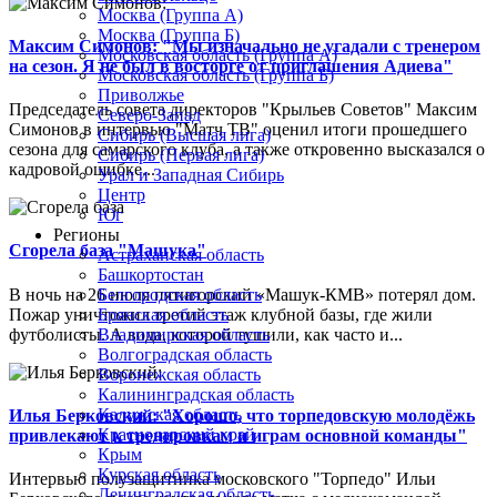
Москва (Группа А)
Москва (Группа Б)
Максим Симонов: "Мы изначально не угадали с тренером
Московская область (Группа А)
на сезон. Я не был в восторге от приглашения Адиева"
Московская область (Группа Б)
Приволжье
Председатель совета директоров "Крыльев Советов" Максим
Северо-Запад
Симонов в интервью "Матч ТВ" оценил итоги прошедшего
Сибирь (Высшая лига)
сезона для самарского клуба, а также откровенно высказался о
Сибирь (Первая лига)
кадровой ошибке...
Урал и Западная Сибирь
Центр
Юг
Регионы
Сгорела база "Машука"
Астраханская область
Башкортостан
В ночь на 26 июля пятигорский «Машук-КМВ» потерял дом.
Белгородская область
Пожар уничтожил третий этаж клубной базы, где жили
Брянская область
футболисты. А вода, которой тушили, как часто и...
Владимирская область
Волгоградская область
Воронежская область
Калининградская область
Калужская область
Илья Берковский: "Хорошо, что торпедовскую молодёжь
Краснодарский край
привлекают к тренировкам и играм основной команды"
Крым
Курская область
Интервью полузащитника московского "Торпедо" Ильи
Ленинградская область