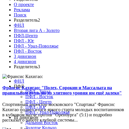
О проекте
Реклама
Поиск
Разделитель2
ФНЛ
Вторая лига А - Золото
ПФЛ-Центр
ПФЛ - Юг
ПФЛ - Урал-Поволжье
ПФЛ - Восток
3 дивизион
4 дивизион
Разделитель3
ФНЛ
ПФЛ
Франсис Кахигао: "Полех, Сорокин и Массалыга на
ПФЛ - Запад
правильном пути, но до элитного уровня им ещё далеко"
ПФЛ - Восток
ПФЛ - Центр
Спортивный директор московского "Спартака" Франсис
ПФЛ - Юг
Кахигао подвел итоги яркого старта молодых воспитанников
ПФЛ - Урал-Поволжье
в кубковом матче против "Оренбурга" (5:1) и подробно
III дивизион
рассказал о работе клубной системы...
Дальний Восток
Золотое Кольцо