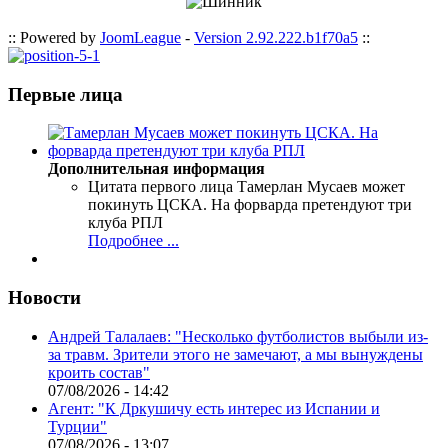
:: Powered by
JoomLeague
-
Version 2.92.222.b1f70a5
::
Первые лица
Дополнительная информация
Цитата первого лица
Тамерлан Мусаев может
покинуть ЦСКА. На форварда претендуют три
клуба РПЛ
Подробнее ...
Новости
Андрей Талалаев: "Несколько футболистов выбыли из-
за травм. Зрители этого не замечают, а мы вынуждены
кроить состав"
07/08/2026 - 14:42
Агент: "К Дркушичу есть интерес из Испании и
Турции"
07/08/2026 - 13:07