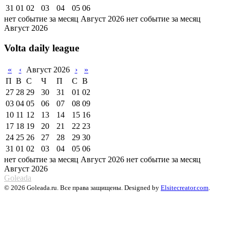
31
01
02
03
04
05
06
нет событие за месяц Август 2026
нет событие за месяц
Август 2026
Volta daily league
«
‹
Август 2026
›
»
П
В
С
Ч
П
С
В
27
28
29
30
31
01
02
03
04
05
06
07
08
09
10
11
12
13
14
15
16
17
18
19
20
21
22
23
24
25
26
27
28
29
30
31
01
02
03
04
05
06
нет событие за месяц Август 2026
нет событие за месяц
Август 2026
Goleada
© 2026 Goleada.ru. Все права защищены. Designed by
Elsitecreator.com
.