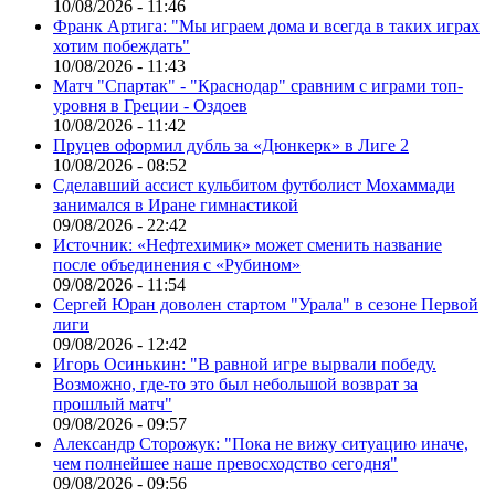
10/08/2026 - 11:46
Франк Артига: "Мы играем дома и всегда в таких играх
хотим побеждать"
10/08/2026 - 11:43
Матч "Спартак" - "Краснодар" сравним с играми топ-
уровня в Греции - Оздоев
10/08/2026 - 11:42
Пруцев оформил дубль за «Дюнкерк» в Лиге 2
10/08/2026 - 08:52
Сделавший ассист кульбитом футболист Мохаммади
занимался в Иране гимнастикой
09/08/2026 - 22:42
Источник: «Нефтехимик» может сменить название
после объединения с «Рубином»
09/08/2026 - 11:54
Сергей Юран доволен стартом "Урала" в сезоне Первой
лиги
09/08/2026 - 12:42
Игорь Осинькин: "В равной игре вырвали победу.
Возможно, где-то это был небольшой возврат за
прошлый матч"
09/08/2026 - 09:57
Александр Сторожук: "Пока не вижу ситуацию иначе,
чем полнейшее наше превосходство сегодня"
09/08/2026 - 09:56