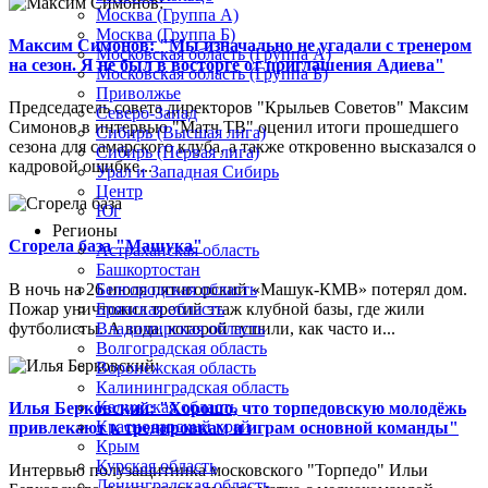
Москва (Группа А)
Москва (Группа Б)
Максим Симонов: "Мы изначально не угадали с тренером
Московская область (Группа А)
на сезон. Я не был в восторге от приглашения Адиева"
Московская область (Группа Б)
Приволжье
Председатель совета директоров "Крыльев Советов" Максим
Северо-Запад
Симонов в интервью "Матч ТВ" оценил итоги прошедшего
Сибирь (Высшая лига)
сезона для самарского клуба, а также откровенно высказался о
Сибирь (Первая лига)
кадровой ошибке...
Урал и Западная Сибирь
Центр
Юг
Регионы
Сгорела база "Машука"
Астраханская область
Башкортостан
В ночь на 26 июля пятигорский «Машук-КМВ» потерял дом.
Белгородская область
Пожар уничтожил третий этаж клубной базы, где жили
Брянская область
футболисты. А вода, которой тушили, как часто и...
Владимирская область
Волгоградская область
Воронежская область
Калининградская область
Калужская область
Илья Берковский: "Хорошо, что торпедовскую молодёжь
Краснодарский край
привлекают к тренировкам и играм основной команды"
Крым
Курская область
Интервью полузащитника московского "Торпедо" Ильи
Ленинградская область