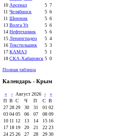
10
Арсенал
5
7
11
Челябинск
5
6
11
Шинник
5
6
13
Волга Ул
5
6
14
Нефтехимик
5
6
15
Ленинградец
5
4
16
Текстильщик
5
3
17
КАМАЗ
5
1
18
СКА-Хабаровск
5
0
Полная таблица
Календарь - Крым
«
‹
Август 2026
›
»
П
В
С
Ч
П
С
В
27
28
29
30
31
01
02
03
04
05
06
07
08
09
10
11
12
13
14
15
16
17
18
19
20
21
22
23
24
25
26
27
28
29
30