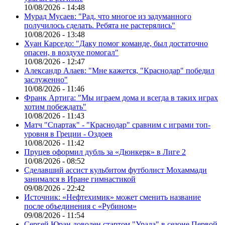
10/08/2026 - 14:48
Мурад Мусаев: "Рад, что многое из задуманного
получилось сделать. Ребята не растерялись"
10/08/2026 - 13:48
Хуан Карседо: "Даку помог команде, был достаточно
опасен, в воздухе помогал"
10/08/2026 - 12:47
Александр Алаев: "Мне кажется, "Краснодар" победил
заслуженно"
10/08/2026 - 11:46
Франк Артига: "Мы играем дома и всегда в таких играх
хотим побеждать"
10/08/2026 - 11:43
Матч "Спартак" - "Краснодар" сравним с играми топ-
уровня в Греции - Оздоев
10/08/2026 - 11:42
Пруцев оформил дубль за «Дюнкерк» в Лиге 2
10/08/2026 - 08:52
Сделавший ассист кульбитом футболист Мохаммади
занимался в Иране гимнастикой
09/08/2026 - 22:42
Источник: «Нефтехимик» может сменить название
после объединения с «Рубином»
09/08/2026 - 11:54
Сергей Юран доволен стартом "Урала" в сезоне Первой