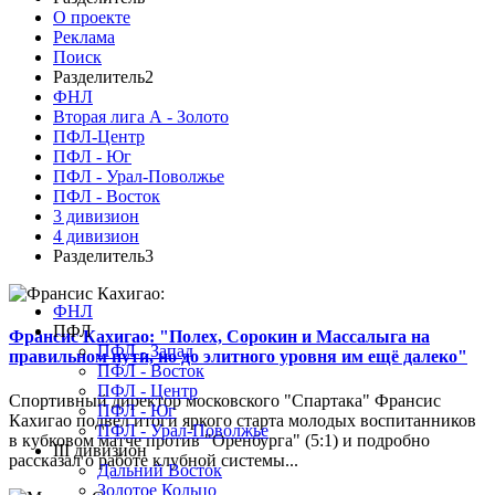
О проекте
Реклама
Поиск
Разделитель2
ФНЛ
Вторая лига А - Золото
ПФЛ-Центр
ПФЛ - Юг
ПФЛ - Урал-Поволжье
ПФЛ - Восток
3 дивизион
4 дивизион
Разделитель3
ФНЛ
ПФЛ
Франсис Кахигао: "Полех, Сорокин и Массалыга на
ПФЛ - Запад
правильном пути, но до элитного уровня им ещё далеко"
ПФЛ - Восток
ПФЛ - Центр
Спортивный директор московского "Спартака" Франсис
ПФЛ - Юг
Кахигао подвел итоги яркого старта молодых воспитанников
ПФЛ - Урал-Поволжье
в кубковом матче против "Оренбурга" (5:1) и подробно
III дивизион
рассказал о работе клубной системы...
Дальний Восток
Золотое Кольцо