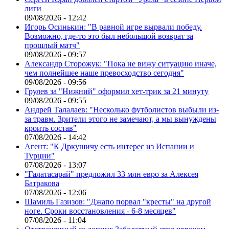
лиги
09/08/2026 - 12:42
Игорь Осинькин: "В равной игре вырвали победу.
Возможно, где-то это был небольшой возврат за
прошлый матч"
09/08/2026 - 09:57
Александр Сторожук: "Пока не вижу ситуацию иначе,
чем полнейшее наше превосходство сегодня"
09/08/2026 - 09:56
Грулев за "Нижний" оформил хет-трик за 21 минуту
09/08/2026 - 09:55
Андрей Талалаев: "Несколько футболистов выбыли из-
за травм. Зрители этого не замечают, а мы вынуждены
кроить состав"
07/08/2026 - 14:42
Агент: "К Дркушичу есть интерес из Испании и
Турции"
07/08/2026 - 13:07
"Галатасарай" предложил 33 млн евро за Алексея
Батракова
07/08/2026 - 12:06
Шамиль Газизов: "Джапо порвал "кресты" на другой
ноге. Сроки восстановления - 6-8 месяцев"
07/08/2026 - 11:04