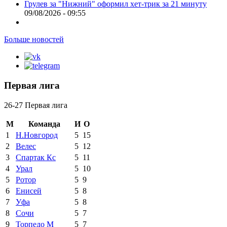
Грулев за "Нижний" оформил хет-трик за 21 минуту
09/08/2026 - 09:55
Больше новостей
Первая лига
26-27 Первая лига
М
Команда
И
О
1
Н.Новгород
5
15
2
Велес
5
12
3
Спартак Кс
5
11
4
Урал
5
10
5
Ротор
5
9
6
Енисей
5
8
7
Уфа
5
8
8
Сочи
5
7
9
Торпедо М
5
7