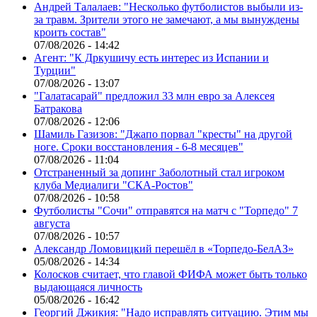
Андрей Талалаев: "Несколько футболистов выбыли из-
за травм. Зрители этого не замечают, а мы вынуждены
кроить состав"
07/08/2026 - 14:42
Агент: "К Дркушичу есть интерес из Испании и
Турции"
07/08/2026 - 13:07
"Галатасарай" предложил 33 млн евро за Алексея
Батракова
07/08/2026 - 12:06
Шамиль Газизов: "Джапо порвал "кресты" на другой
ноге. Сроки восстановления - 6-8 месяцев"
07/08/2026 - 11:04
Отстраненный за допинг Заболотный стал игроком
клуба Медиалиги "СКА-Ростов"
07/08/2026 - 10:58
Футболисты "Сочи" отправятся на матч с "Торпедо" 7
августа
07/08/2026 - 10:57
Александр Ломовицкий перешёл в «Торпедо-БелАЗ»
05/08/2026 - 14:34
Колосков считает, что главой ФИФА может быть только
выдающаяся личность
05/08/2026 - 16:42
Георгий Джикия: "Надо исправлять ситуацию. Этим мы