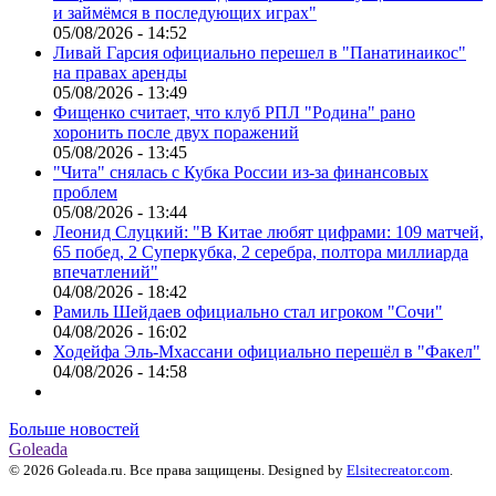
и займёмся в последующих играх"
05/08/2026 - 14:52
Ливай Гарсия официально перешел в "Панатинаикос"
на правах аренды
05/08/2026 - 13:49
Фищенко считает, что клуб РПЛ "Родина" рано
хоронить после двух поражений
05/08/2026 - 13:45
"Чита" снялась с Кубка России из-за финансовых
проблем
05/08/2026 - 13:44
Леонид Слуцкий: "В Китае любят цифрами: 109 матчей,
65 побед, 2 Суперкубка, 2 серебра, полтора миллиарда
впечатлений"
04/08/2026 - 18:42
Рамиль Шейдаев официально стал игроком "Сочи"
04/08/2026 - 16:02
Ходейфа Эль-Мхассани официально перешёл в "Факел"
04/08/2026 - 14:58
Больше новостей
Goleada
© 2026 Goleada.ru. Все права защищены. Designed by
Elsitecreator.com
.