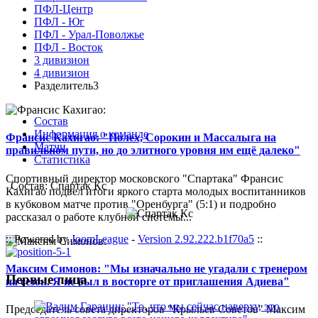
ПФЛ-Центр
ПФЛ - Юг
ПФЛ - Урал-Поволжье
ПФЛ - Восток
3 дивизион
4 дивизион
Разделитель3
Состав
Информация о команде
Франсис Кахигао: "Полех, Сорокин и Массалыга на
Матчи
правильном пути, но до элитного уровня им ещё далеко"
Статистика
Спортивный директор московского "Спартака" Франсис
Состав: Спартак Кс
Кахигао подвел итоги яркого старта молодых воспитанников
в кубковом матче против "Оренбурга" (5:1) и подробно
рассказал о работе клубной системы...
:: Powered by
JoomLeague
-
Version 2.92.222.b1f70a5
::
Максим Симонов: "Мы изначально не угадали с тренером
Первые лица
на сезон. Я не был в восторге от приглашения Адиева"
Председатель совета директоров "Крыльев Советов" Максим