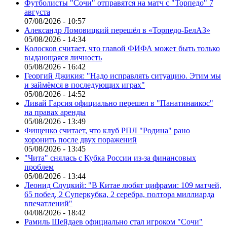
Футболисты "Сочи" отправятся на матч с "Торпедо" 7
августа
07/08/2026 - 10:57
Александр Ломовицкий перешёл в «Торпедо-БелАЗ»
05/08/2026 - 14:34
Колосков считает, что главой ФИФА может быть только
выдающаяся личность
05/08/2026 - 16:42
Георгий Джикия: "Надо исправлять ситуацию. Этим мы
и займёмся в последующих играх"
05/08/2026 - 14:52
Ливай Гарсия официально перешел в "Панатинаикос"
на правах аренды
05/08/2026 - 13:49
Фищенко считает, что клуб РПЛ "Родина" рано
хоронить после двух поражений
05/08/2026 - 13:45
"Чита" снялась с Кубка России из-за финансовых
проблем
05/08/2026 - 13:44
Леонид Слуцкий: "В Китае любят цифрами: 109 матчей,
65 побед, 2 Суперкубка, 2 серебра, полтора миллиарда
впечатлений"
04/08/2026 - 18:42
Рамиль Шейдаев официально стал игроком "Сочи"