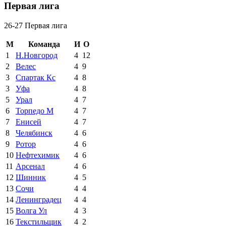
Первая лига
26-27 Первая лига
М
Команда
И
О
1
Н.Новгород
4
12
2
Велес
4
9
3
Спартак Кс
4
8
3
Уфа
4
8
5
Урал
4
7
6
Торпедо М
4
7
7
Енисей
4
7
8
Челябинск
4
6
9
Ротор
4
6
10
Нефтехимик
4
6
11
Арсенал
4
6
12
Шинник
4
5
13
Сочи
4
4
14
Ленинградец
4
4
15
Волга Ул
4
3
16
Текстильщик
4
2