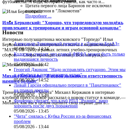
Дополнительная информация
футболисты. А вода, которой тушили, как часто и...
Цитата первого лица
Баринов не исключил
возвращения в "Локомотив"
Подробнее ...
Илья Берковский: "Хорошо, что торпедовскую молодёжь
привлекают к тренировкам и играм основной команды"
Новости
Интервью полузащитника московского "Торпедо" Ильи
Александр Ломовицкий перешёл в «Торпедо-БелАЗ»
Берковского после контрольного матча с медиакомандой
05/08/2026 - 14:34
"МАТЧ ТВ" (9:0) в рамках летних учебно-тренировочных
Колосков считает, что главой ФИФА может быть только
сборов.— Сборы проходят по плану. Всю нагрузку,...
выдающаяся личность
05/08/2026 - 16:42
Георгий Джикия: "Надо исправлять ситуацию. Этим мы
и займёмся в последующих играх"
Михаил Кержаков: "В новой должности ответственность
05/08/2026 - 14:52
намного больше"
Ливай Гарсия официально перешел в "Панатинаикос"
на правах аренды
Тренер вратарей "Зенита" Михаил Кержаков в интервью
05/08/2026 - 13:49
клубной пресс-службе рассказал о новом статусе в команде.—
Фищенко считает, что клуб РПЛ "Родина" рано
Михаил, как вы в целом оцените свои первые дни в...
хоронить после двух поражений
05/08/2026 - 13:45
"Чита" снялась с Кубка России из-за финансовых
проблем
05/08/2026 - 13:44