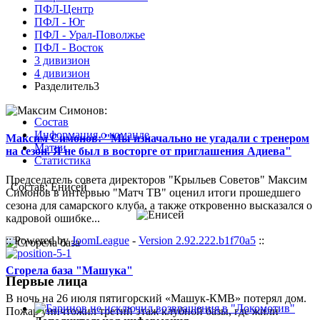
ПФЛ-Центр
ПФЛ - Юг
ПФЛ - Урал-Поволжье
ПФЛ - Восток
3 дивизион
4 дивизион
Разделитель3
Состав
Информация о команде
Максим Симонов: "Мы изначально не угадали с тренером
Матчи
на сезон. Я не был в восторге от приглашения Адиева"
Статистика
Председатель совета директоров "Крыльев Советов" Максим
Состав: Енисей
Симонов в интервью "Матч ТВ" оценил итоги прошедшего
сезона для самарского клуба, а также откровенно высказался о
кадровой ошибке...
:: Powered by
JoomLeague
-
Version 2.92.222.b1f70a5
::
Сгорела база "Машука"
Первые лица
В ночь на 26 июля пятигорский «Машук-КМВ» потерял дом.
Пожар уничтожил третий этаж клубной базы, где жили