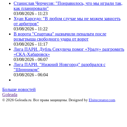
Станислав Черчесов: "Понравилось, что мы играли так,
как планировали"
03/08/2026 - 11:23
Хуан Карседо: "В любом случае мы не можем зависеть
от арбитров"
03/08/2026 - 11:22
В ворота "Спартака" назначили пенальти после
розыгрыша свободного удара от ворот
03/08/2026 - 11:17
Лига ПАРИ. Дубль Секулича помог «Уралу» разгромить
«СКА-Хабаровск»
03/08/2026 - 06:07
Лига ПАРИ. "Нижний Новгород" разобрался с
"Шинником"
03/08/2026 - 06:04
Больше новостей
Goleada
© 2026 Goleada.ru. Все права защищены. Designed by
Elsitecreator.com
.