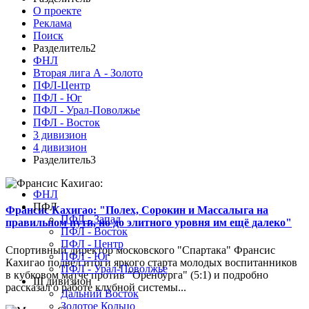
О проекте
Реклама
Поиск
Разделитель2
ФНЛ
Вторая лига А - Золото
ПФЛ-Центр
ПФЛ - Юг
ПФЛ - Урал-Поволжье
ПФЛ - Восток
3 дивизион
4 дивизион
Разделитель3
ФНЛ
ПФЛ
Франсис Кахигао: "Полех, Сорокин и Массалыга на
ПФЛ - Запад
правильном пути, но до элитного уровня им ещё далеко"
ПФЛ - Восток
ПФЛ - Центр
Спортивный директор московского "Спартака" Франсис
ПФЛ - Юг
Кахигао подвел итоги яркого старта молодых воспитанников
ПФЛ - Урал-Поволжье
в кубковом матче против "Оренбурга" (5:1) и подробно
III дивизион
рассказал о работе клубной системы...
Дальний Восток
Золотое Кольцо