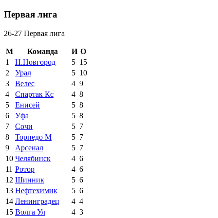
Первая лига
26-27 Первая лига
М
Команда
И
О
1
Н.Новгород
5
15
2
Урал
5
10
3
Велес
4
9
4
Спартак Кс
4
8
5
Енисей
5
8
6
Уфа
5
8
7
Сочи
5
7
8
Торпедо М
5
7
9
Арсенал
5
7
10
Челябинск
4
6
11
Ротор
4
6
12
Шинник
5
6
13
Нефтехимик
5
6
14
Ленинградец
4
4
15
Волга Ул
4
3