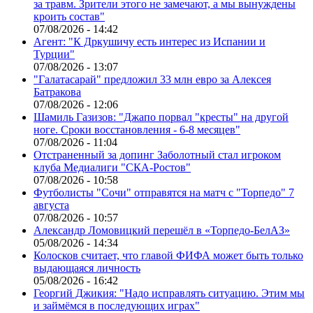
за травм. Зрители этого не замечают, а мы вынуждены
кроить состав"
07/08/2026 - 14:42
Агент: "К Дркушичу есть интерес из Испании и
Турции"
07/08/2026 - 13:07
"Галатасарай" предложил 33 млн евро за Алексея
Батракова
07/08/2026 - 12:06
Шамиль Газизов: "Джапо порвал "кресты" на другой
ноге. Сроки восстановления - 6-8 месяцев"
07/08/2026 - 11:04
Отстраненный за допинг Заболотный стал игроком
клуба Медиалиги "СКА-Ростов"
07/08/2026 - 10:58
Футболисты "Сочи" отправятся на матч с "Торпедо" 7
августа
07/08/2026 - 10:57
Александр Ломовицкий перешёл в «Торпедо-БелАЗ»
05/08/2026 - 14:34
Колосков считает, что главой ФИФА может быть только
выдающаяся личность
05/08/2026 - 16:42
Георгий Джикия: "Надо исправлять ситуацию. Этим мы
и займёмся в последующих играх"