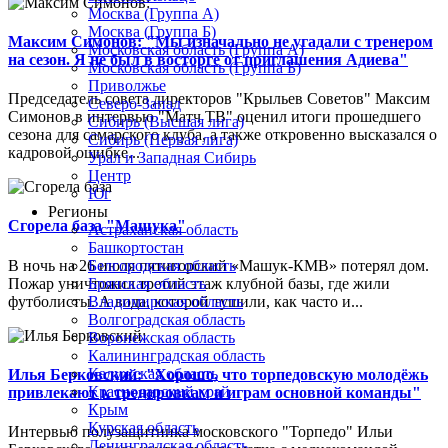
Москва (Группа А)
Москва (Группа Б)
Максим Симонов: "Мы изначально не угадали с тренером
Московская область (Группа А)
на сезон. Я не был в восторге от приглашения Адиева"
Московская область (Группа Б)
Приволжье
Председатель совета директоров "Крыльев Советов" Максим
Северо-Запад
Симонов в интервью "Матч ТВ" оценил итоги прошедшего
Сибирь (Высшая лига)
сезона для самарского клуба, а также откровенно высказался о
Сибирь (Первая лига)
кадровой ошибке...
Урал и Западная Сибирь
Центр
Юг
Регионы
Сгорела база "Машука"
Астраханская область
Башкортостан
В ночь на 26 июля пятигорский «Машук-КМВ» потерял дом.
Белгородская область
Пожар уничтожил третий этаж клубной базы, где жили
Брянская область
футболисты. А вода, которой тушили, как часто и...
Владимирская область
Волгоградская область
Воронежская область
Калининградская область
Калужская область
Илья Берковский: "Хорошо, что торпедовскую молодёжь
Краснодарский край
привлекают к тренировкам и играм основной команды"
Крым
Курская область
Интервью полузащитника московского "Торпедо" Ильи
Ленинградская область