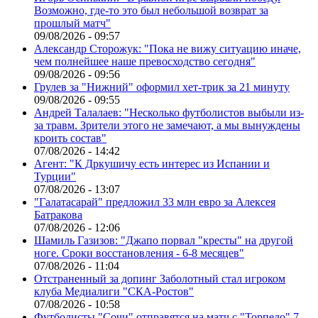
Возможно, где-то это был небольшой возврат за
прошлый матч"
09/08/2026 - 09:57
Александр Сторожук: "Пока не вижу ситуацию иначе,
чем полнейшее наше превосходство сегодня"
09/08/2026 - 09:56
Грулев за "Нижний" оформил хет-трик за 21 минуту
09/08/2026 - 09:55
Андрей Талалаев: "Несколько футболистов выбыли из-
за травм. Зрители этого не замечают, а мы вынуждены
кроить состав"
07/08/2026 - 14:42
Агент: "К Дркушичу есть интерес из Испании и
Турции"
07/08/2026 - 13:07
"Галатасарай" предложил 33 млн евро за Алексея
Батракова
07/08/2026 - 12:06
Шамиль Газизов: "Джапо порвал "кресты" на другой
ноге. Сроки восстановления - 6-8 месяцев"
07/08/2026 - 11:04
Отстраненный за допинг Заболотный стал игроком
клуба Медиалиги "СКА-Ростов"
07/08/2026 - 10:58
Футболисты "Сочи" отправятся на матч с "Торпедо" 7