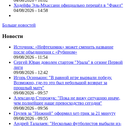
04/08/2026 - 16:02
Ходейфа Эль-Мхассани официально перешёл в "Факел"
04/08/2026 - 14:58
Больше новостей
Новости
Источник: «Нефтехимик» может сменить название
после объединения с «Рубином»
09/08/2026 - 11:54
Сергей Юран доволен стартом "Урала" в сезоне Первой
лиги
09/08/2026 - 12:42
Игорь Осинькин: "В равной игре вырвали победу.
Возможно, где-то это был небольшой возврат за
прошлый матч"
09/08/2026 - 09:57
Александр Сторожук: "Пока не вижу ситуацию иначе,
чем полнейшее наше превосходство сегодня"
09/08/2026 - 09:56
Грулев за "Нижний" оформил хет-трик за 21 минуту
09/08/2026 - 09:55
Андрей Талалаев: "Несколько футболистов выбыли из-