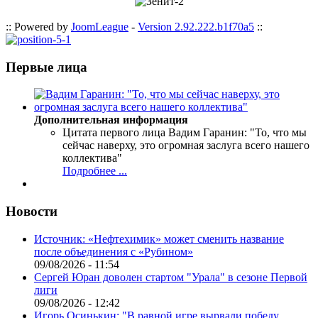
:: Powered by
JoomLeague
-
Version 2.92.222.b1f70a5
::
Первые лица
Дополнительная информация
Цитата первого лица
Вадим Гаранин: "То, что мы
сейчас наверху, это огромная заслуга всего нашего
коллектива"
Подробнее ...
Новости
Источник: «Нефтехимик» может сменить название
после объединения с «Рубином»
09/08/2026 - 11:54
Сергей Юран доволен стартом "Урала" в сезоне Первой
лиги
09/08/2026 - 12:42
Игорь Осинькин: "В равной игре вырвали победу.