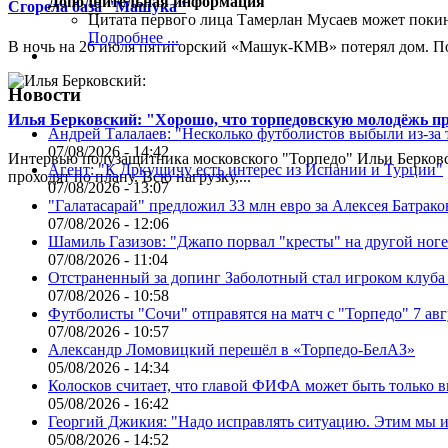
Дополнительная информация
Сгорела база "Машука"
Цитата первого лица
Тамерлан Мусаев может поки
Подробнее ...
В ночь на 26 июля пятигорский «Машук-КМВ» потерял дом. Пож
Новости
Илья Берковский: "Хорошо, что торпедовскую молодёжь п
Андрей Талалаев: "Несколько футболистов выбыли из-за 
07/08/2026 - 14:42
Интервью полузащитника московского "Торпедо" Ильи Берковс
Агент: "К Дркушичу есть интерес из Испании и Турции"
проходят по плану. Всю нагрузку,...
07/08/2026 - 13:07
"Галатасарай" предложил 33 млн евро за Алексея Батрако
07/08/2026 - 12:06
Шамиль Газизов: "Джапо порвал "кресты" на другой ноге.
07/08/2026 - 11:04
Отстраненный за допинг Заболотный стал игроком клуб
07/08/2026 - 10:58
Футболисты "Сочи" отправятся на матч с "Торпедо" 7 авг
07/08/2026 - 10:57
Александр Ломовицкий перешёл в «Торпедо-БелАЗ»
05/08/2026 - 14:34
Колосков считает, что главой ФИФА может быть только 
05/08/2026 - 16:42
Георгий Джикия: "Надо исправлять ситуацию. Этим мы и
05/08/2026 - 14:52