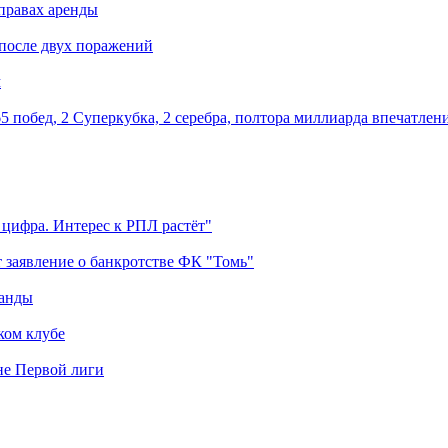
правах аренды
 после двух поражений
м
5 побед, 2 Суперкубка, 2 серебра, полтора миллиарда впечатлен
 цифра. Интерес к РПЛ растёт"
 заявление о банкротстве ФК "Томь"
манды
ком клубе
оне Первой лиги