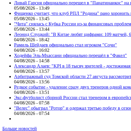
Ливай Гарсия официально перешел в "Панатинаикос" на 
05/08/2026 - 13:49
Фищенко считает, что клуб РПЛ "Родина" рано хоронить
05/08/2026 - 13:45
"Чита" снялась с Кубка России из-за финансовых пробле
05/08/2026 - 13:44
Леонид Слуцкий: "В Китае любят цифрами: 109 матчей, 6
04/08/2026 - 18:42
Рамиль Шейдаев официально стал игроком "Сочи"
04/08/2026 - 16:02
Ходейфа Эль-Мхассани официально перешёл в "Факел"
04/08/2026 - 14:58
Александр Алаев: "KPI в 18 тысяч зрителей - достижимая
04/08/2026 - 13:57
Арбитражный суд Томской области 27 августа рассмотрит
04/08/2026 - 13:56
Редкое событие - удаление сразу двух тренеров одной ко
04/08/2026 - 13:51
Экс-футболист сборной России стал тренером в европейс
04/08/2026 - 07:58
"Велес" обыграл "Ротор" и одержал третью победу в сез
04/08/2026 - 07:54
Больше новостей