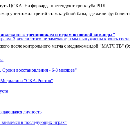
нуть ЦСКА. На форварда претендуют три клуба РПЛ
ар уничтожил третий этаж клубной базы, где жили футболисты. 
ривлекают к тренировкам и играм основной команды"
травм. Зрители этого не замечают, а мы вынуждены кроить соста
кого после контрольного матча с медиакомандой "МАТЧ ТВ" (9
ва
 Сроки восстановления - 6-8 месяцев"
а Медиалиги "СКА-Ростов"
уста
выдающаяся личность
 займёмся в последующих играх"