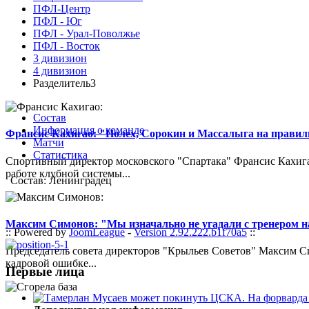
ПФЛ-Центр
ПФЛ - Юг
ПФЛ - Урал-Поволжье
ПФЛ - Восток
3 дивизион
4 дивизион
Разделитель3
Состав
Информация о команде
Франсис Кахигао: "Полех, Сорокин и Массалыга на правиль
Матчи
Статистика
Спортивный директор московского "Спартака" Франсис Кахигао
работе клубной системы...
Состав: Ленинградец
Максим Симонов: "Мы изначально не угадали с тренером на
:: Powered by
JoomLeague
-
Version 2.92.222.b1f70a5
::
Председатель совета директоров "Крыльев Советов" Максим Си
кадровой ошибке...
Первые лица