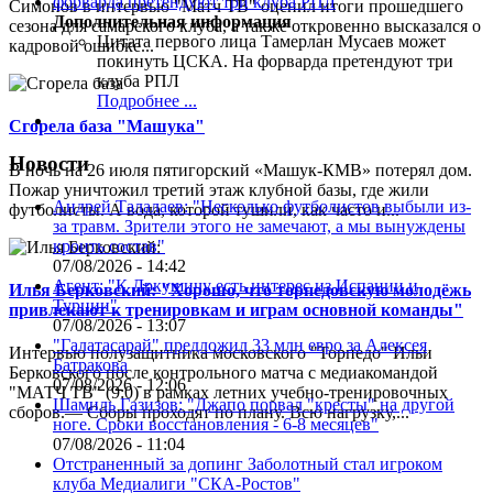
Симонов в интервью "Матч ТВ" оценил итоги прошедшего
Дополнительная информация
сезона для самарского клуба, а также откровенно высказался о
Цитата первого лица
Тамерлан Мусаев может
кадровой ошибке...
покинуть ЦСКА. На форварда претендуют три
клуба РПЛ
Подробнее ...
Сгорела база "Машука"
Новости
В ночь на 26 июля пятигорский «Машук-КМВ» потерял дом.
Пожар уничтожил третий этаж клубной базы, где жили
Андрей Талалаев: "Несколько футболистов выбыли из-
футболисты. А вода, которой тушили, как часто и...
за травм. Зрители этого не замечают, а мы вынуждены
кроить состав"
07/08/2026 - 14:42
Агент: "К Дркушичу есть интерес из Испании и
Илья Берковский: "Хорошо, что торпедовскую молодёжь
Турции"
привлекают к тренировкам и играм основной команды"
07/08/2026 - 13:07
"Галатасарай" предложил 33 млн евро за Алексея
Интервью полузащитника московского "Торпедо" Ильи
Батракова
Берковского после контрольного матча с медиакомандой
07/08/2026 - 12:06
"МАТЧ ТВ" (9:0) в рамках летних учебно-тренировочных
Шамиль Газизов: "Джапо порвал "кресты" на другой
сборов.— Сборы проходят по плану. Всю нагрузку,...
ноге. Сроки восстановления - 6-8 месяцев"
07/08/2026 - 11:04
Отстраненный за допинг Заболотный стал игроком
клуба Медиалиги "СКА-Ростов"