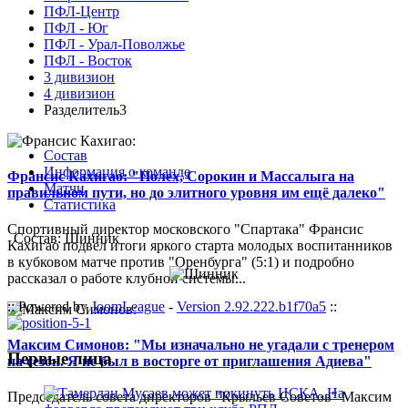
ПФЛ-Центр
ПФЛ - Юг
ПФЛ - Урал-Поволжье
ПФЛ - Восток
3 дивизион
4 дивизион
Разделитель3
Состав
Информация о команде
Франсис Кахигао: "Полех, Сорокин и Массалыга на
Матчи
правильном пути, но до элитного уровня им ещё далеко"
Статистика
Спортивный директор московского "Спартака" Франсис
Состав: Шинник
Кахигао подвел итоги яркого старта молодых воспитанников
в кубковом матче против "Оренбурга" (5:1) и подробно
рассказал о работе клубной системы...
:: Powered by
JoomLeague
-
Version 2.92.222.b1f70a5
::
Максим Симонов: "Мы изначально не угадали с тренером
Первые лица
на сезон. Я не был в восторге от приглашения Адиева"
Председатель совета директоров "Крыльев Советов" Максим