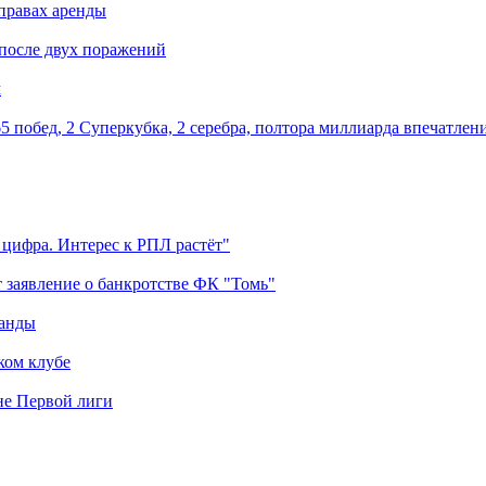
правах аренды
 после двух поражений
м
5 побед, 2 Суперкубка, 2 серебра, полтора миллиарда впечатлен
 цифра. Интерес к РПЛ растёт"
 заявление о банкротстве ФК "Томь"
манды
ком клубе
оне Первой лиги