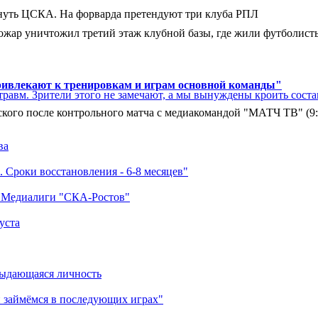
нуть ЦСКА. На форварда претендуют три клуба РПЛ
ар уничтожил третий этаж клубной базы, где жили футболисты. 
ривлекают к тренировкам и играм основной команды"
травм. Зрители этого не замечают, а мы вынуждены кроить соста
кого после контрольного матча с медиакомандой "МАТЧ ТВ" (9
ва
 Сроки восстановления - 6-8 месяцев"
а Медиалиги "СКА-Ростов"
уста
выдающаяся личность
 займёмся в последующих играх"