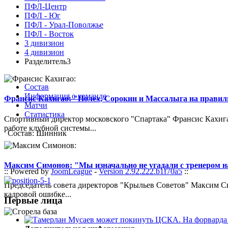
ПФЛ-Центр
ПФЛ - Юг
ПФЛ - Урал-Поволжье
ПФЛ - Восток
3 дивизион
4 дивизион
Разделитель3
Состав
Информация о команде
Франсис Кахигао: "Полех, Сорокин и Массалыга на правиль
Матчи
Статистика
Спортивный директор московского "Спартака" Франсис Кахигао
работе клубной системы...
Состав: Шинник
Максим Симонов: "Мы изначально не угадали с тренером на
:: Powered by
JoomLeague
-
Version 2.92.222.b1f70a5
::
Председатель совета директоров "Крыльев Советов" Максим Си
кадровой ошибке...
Первые лица