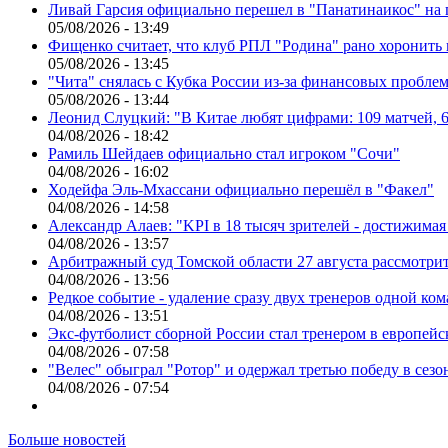
Ливай Гарсия официально перешел в "Панатинаикос" на 
05/08/2026 - 13:49
Фищенко считает, что клуб РПЛ "Родина" рано хоронить
05/08/2026 - 13:45
"Чита" снялась с Кубка России из-за финансовых пробле
05/08/2026 - 13:44
Леонид Слуцкий: "В Китае любят цифрами: 109 матчей, 6
04/08/2026 - 18:42
Рамиль Шейдаев официально стал игроком "Сочи"
04/08/2026 - 16:02
Ходейфа Эль-Мхассани официально перешёл в "Факел"
04/08/2026 - 14:58
Александр Алаев: "KPI в 18 тысяч зрителей - достижимая
04/08/2026 - 13:57
Арбитражный суд Томской области 27 августа рассмотрит
04/08/2026 - 13:56
Редкое событие - удаление сразу двух тренеров одной ко
04/08/2026 - 13:51
Экс-футболист сборной России стал тренером в европейс
04/08/2026 - 07:58
"Велес" обыграл "Ротор" и одержал третью победу в сез
04/08/2026 - 07:54
Больше новостей