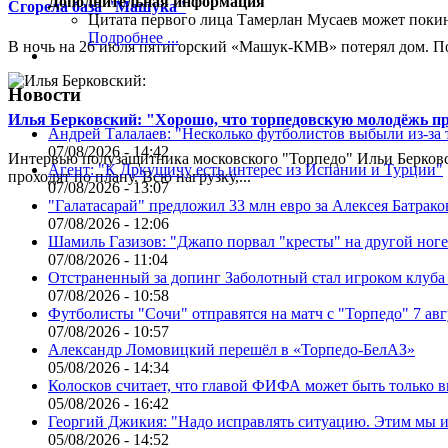
Дополнительная информация
Сгорела база "Машука"
Цитата первого лица
Тамерлан Мусаев может поки
Подробнее ...
В ночь на 26 июля пятигорский «Машук-КМВ» потерял дом. Пож
Новости
Илья Берковский: "Хорошо, что торпедовскую молодёжь п
Андрей Талалаев: "Несколько футболистов выбыли из-за 
07/08/2026 - 14:42
Интервью полузащитника московского "Торпедо" Ильи Берковс
Агент: "К Дркушичу есть интерес из Испании и Турции"
проходят по плану. Всю нагрузку,...
07/08/2026 - 13:07
"Галатасарай" предложил 33 млн евро за Алексея Батрако
07/08/2026 - 12:06
Шамиль Газизов: "Джапо порвал "кресты" на другой ноге.
07/08/2026 - 11:04
Отстраненный за допинг Заболотный стал игроком клуб
07/08/2026 - 10:58
Футболисты "Сочи" отправятся на матч с "Торпедо" 7 авг
07/08/2026 - 10:57
Александр Ломовицкий перешёл в «Торпедо-БелАЗ»
05/08/2026 - 14:34
Колосков считает, что главой ФИФА может быть только 
05/08/2026 - 16:42
Георгий Джикия: "Надо исправлять ситуацию. Этим мы и
05/08/2026 - 14:52