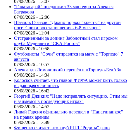
07/08/2026 - 13:07
"Галатасарай" предложил 33 млн евро за Алексея
Батракова
07/08/2026 - 12:06
Шамиль Газизов: "Джапо порвал "кресты" на другой
ноге. Сроки восстановления - 6-8 месяцев"
07/08/2026 - 11:04
Отстраненный за допинг Заболотный стал игроком
клуба Медиалиги "СКА-Ростов"
07/08/2026 - 10:58
Футболисты "Сочи" отправятся на матч с "Торпедо" 7
августа
07/08/2026 - 10:57
Александр Ломовицкий перешёл в «Торпедо-БелАЗ»
05/08/2026 - 14:34
Колосков считает, что главой ФИФА может быть только
выдающаяся личность
05/08/2026 - 16:42
Георгий Джикия: "Надо исправлять ситуацию. Этим мы
и займёмся в последующих играх"
05/08/2026 - 14:52
Ливай Гарсия официально перешел в "Панатинаикос"
на правах аренды
05/08/2026 - 13:49
Фищенко считает, что клуб РПЛ "Родина" рано