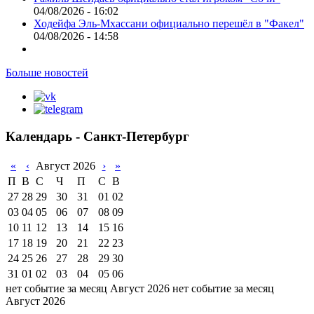
04/08/2026 - 16:02
Ходейфа Эль-Мхассани официально перешёл в "Факел"
04/08/2026 - 14:58
Больше новостей
Календарь - Санкт-Петербург
«
‹
Август 2026
›
»
П
В
С
Ч
П
С
В
27
28
29
30
31
01
02
03
04
05
06
07
08
09
10
11
12
13
14
15
16
17
18
19
20
21
22
23
24
25
26
27
28
29
30
31
01
02
03
04
05
06
нет событие за месяц Август 2026
нет событие за месяц
Август 2026