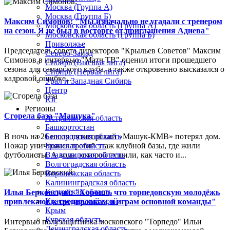
Москва (Группа А)
Москва (Группа Б)
Максим Симонов: "Мы изначально не угадали с тренером
Московская область (Группа А)
на сезон. Я не был в восторге от приглашения Адиева"
Московская область (Группа Б)
Приволжье
Председатель совета директоров "Крыльев Советов" Максим
Северо-Запад
Симонов в интервью "Матч ТВ" оценил итоги прошедшего
Сибирь (Высшая лига)
сезона для самарского клуба, а также откровенно высказался о
Сибирь (Первая лига)
кадровой ошибке...
Урал и Западная Сибирь
Центр
Юг
Регионы
Сгорела база "Машука"
Астраханская область
Башкортостан
В ночь на 26 июля пятигорский «Машук-КМВ» потерял дом.
Белгородская область
Пожар уничтожил третий этаж клубной базы, где жили
Брянская область
футболисты. А вода, которой тушили, как часто и...
Владимирская область
Волгоградская область
Воронежская область
Калининградская область
Калужская область
Илья Берковский: "Хорошо, что торпедовскую молодёжь
Краснодарский край
привлекают к тренировкам и играм основной команды"
Крым
Курская область
Интервью полузащитника московского "Торпедо" Ильи
Ленинградская область