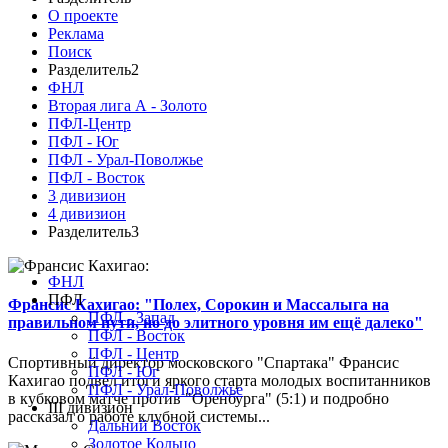
О проекте
Реклама
Поиск
Разделитель2
ФНЛ
Вторая лига А - Золото
ПФЛ-Центр
ПФЛ - Юг
ПФЛ - Урал-Поволжье
ПФЛ - Восток
3 дивизион
4 дивизион
Разделитель3
ФНЛ
ПФЛ
Франсис Кахигао: "Полех, Сорокин и Массалыга на
ПФЛ - Запад
правильном пути, но до элитного уровня им ещё далеко"
ПФЛ - Восток
ПФЛ - Центр
Спортивный директор московского "Спартака" Франсис
ПФЛ - Юг
Кахигао подвел итоги яркого старта молодых воспитанников
ПФЛ - Урал-Поволжье
в кубковом матче против "Оренбурга" (5:1) и подробно
III дивизион
рассказал о работе клубной системы...
Дальний Восток
Золотое Кольцо