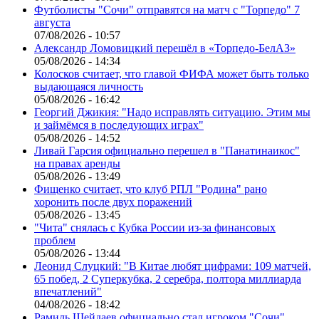
Футболисты "Сочи" отправятся на матч с "Торпедо" 7
августа
07/08/2026 - 10:57
Александр Ломовицкий перешёл в «Торпедо-БелАЗ»
05/08/2026 - 14:34
Колосков считает, что главой ФИФА может быть только
выдающаяся личность
05/08/2026 - 16:42
Георгий Джикия: "Надо исправлять ситуацию. Этим мы
и займёмся в последующих играх"
05/08/2026 - 14:52
Ливай Гарсия официально перешел в "Панатинаикос"
на правах аренды
05/08/2026 - 13:49
Фищенко считает, что клуб РПЛ "Родина" рано
хоронить после двух поражений
05/08/2026 - 13:45
"Чита" снялась с Кубка России из-за финансовых
проблем
05/08/2026 - 13:44
Леонид Слуцкий: "В Китае любят цифрами: 109 матчей,
65 побед, 2 Суперкубка, 2 серебра, полтора миллиарда
впечатлений"
04/08/2026 - 18:42
Рамиль Шейдаев официально стал игроком "Сочи"