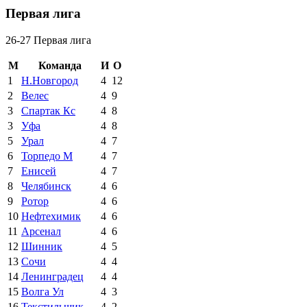
Первая лига
26-27 Первая лига
М
Команда
И
О
1
Н.Новгород
4
12
2
Велес
4
9
3
Спартак Кс
4
8
3
Уфа
4
8
5
Урал
4
7
6
Торпедо М
4
7
7
Енисей
4
7
8
Челябинск
4
6
9
Ротор
4
6
10
Нефтехимик
4
6
11
Арсенал
4
6
12
Шинник
4
5
13
Сочи
4
4
14
Ленинградец
4
4
15
Волга Ул
4
3
16
Текстильщик
4
2