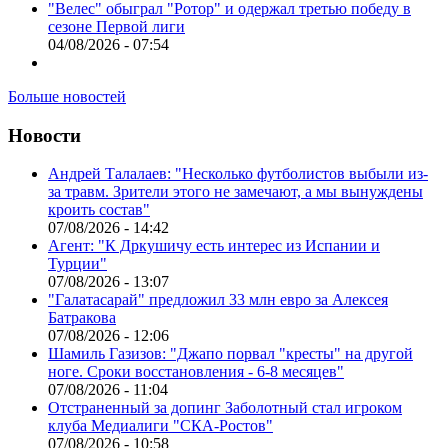
"Велес" обыграл "Ротор" и одержал третью победу в
сезоне Первой лиги
04/08/2026 - 07:54
Больше новостей
Новости
Андрей Талалаев: "Несколько футболистов выбыли из-
за травм. Зрители этого не замечают, а мы вынуждены
кроить состав"
07/08/2026 - 14:42
Агент: "К Дркушичу есть интерес из Испании и
Турции"
07/08/2026 - 13:07
"Галатасарай" предложил 33 млн евро за Алексея
Батракова
07/08/2026 - 12:06
Шамиль Газизов: "Джапо порвал "кресты" на другой
ноге. Сроки восстановления - 6-8 месяцев"
07/08/2026 - 11:04
Отстраненный за допинг Заболотный стал игроком
клуба Медиалиги "СКА-Ростов"
07/08/2026 - 10:58