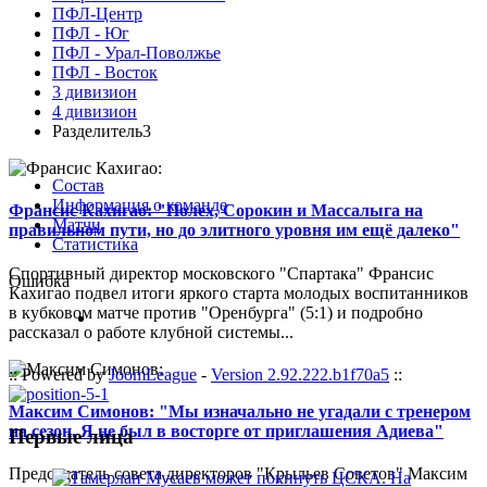
ПФЛ-Центр
ПФЛ - Юг
ПФЛ - Урал-Поволжье
ПФЛ - Восток
3 дивизион
4 дивизион
Разделитель3
Состав
Информация о команде
Франсис Кахигао: "Полех, Сорокин и Массалыга на
Матчи
правильном пути, но до элитного уровня им ещё далеко"
Статистика
Спортивный директор московского "Спартака" Франсис
Ошибка
Кахигао подвел итоги яркого старта молодых воспитанников
в кубковом матче против "Оренбурга" (5:1) и подробно
рассказал о работе клубной системы...
:: Powered by
JoomLeague
-
Version 2.92.222.b1f70a5
::
Максим Симонов: "Мы изначально не угадали с тренером
на сезон. Я не был в восторге от приглашения Адиева"
Первые лица
Председатель совета директоров "Крыльев Советов" Максим