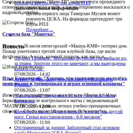
Симонов в интервью "Матч ТВ" оценил итоги прошедшего
сезона для самарского клуба, а также откровенно высказался о
Дополнительная информация
кадровой ошибке...
Цитата первого лица
Тамерлан Мусаев может
покинуть ЦСКА. На форварда претендуют три
клуба РПЛ
Подробнее ...
Сгорела база "Машука"
В ночь на 26 июля пятигорский «Машук-КМВ» потерял дом.
Новости
Пожар уничтожил третий этаж клубной базы, где жили
футболисты. А вода, которой тушили, как часто и...
Андрей Талалаев: "Несколько футболистов выбыли из-
за травм. Зрители этого не замечают, а мы вынуждены
кроить состав"
07/08/2026 - 14:42
Илья Берковский: "Хорошо, что торпедовскую молодёжь
Агент: "К Дркушичу есть интерес из Испании и
привлекают к тренировкам и играм основной команды"
Турции"
07/08/2026 - 13:07
Интервью полузащитника московского "Торпедо" Ильи
"Галатасарай" предложил 33 млн евро за Алексея
Берковского после контрольного матча с медиакомандой
Батракова
"МАТЧ ТВ" (9:0) в рамках летних учебно-тренировочных
07/08/2026 - 12:06
сборов.— Сборы проходят по плану. Всю нагрузку,...
Шамиль Газизов: "Джапо порвал "кресты" на другой
ноге. Сроки восстановления - 6-8 месяцев"
07/08/2026 - 11:04
Отстраненный за допинг Заболотный стал игроком
клуба Медиалиги "СКА-Ростов"