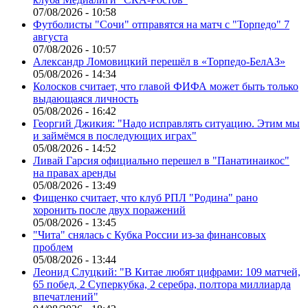
07/08/2026 - 10:58
Футболисты "Сочи" отправятся на матч с "Торпедо" 7
августа
07/08/2026 - 10:57
Александр Ломовицкий перешёл в «Торпедо-БелАЗ»
05/08/2026 - 14:34
Колосков считает, что главой ФИФА может быть только
выдающаяся личность
05/08/2026 - 16:42
Георгий Джикия: "Надо исправлять ситуацию. Этим мы
и займёмся в последующих играх"
05/08/2026 - 14:52
Ливай Гарсия официально перешел в "Панатинаикос"
на правах аренды
05/08/2026 - 13:49
Фищенко считает, что клуб РПЛ "Родина" рано
хоронить после двух поражений
05/08/2026 - 13:45
"Чита" снялась с Кубка России из-за финансовых
проблем
05/08/2026 - 13:44
Леонид Слуцкий: "В Китае любят цифрами: 109 матчей,
65 побед, 2 Суперкубка, 2 серебра, полтора миллиарда
впечатлений"