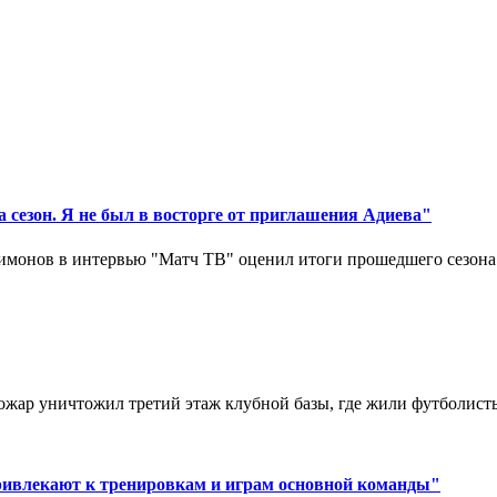
 сезон. Я не был в восторге от приглашения Адиева"
монов в интервью "Матч ТВ" оценил итоги прошедшего сезона д
ар уничтожил третий этаж клубной базы, где жили футболисты. 
ривлекают к тренировкам и играм основной команды"