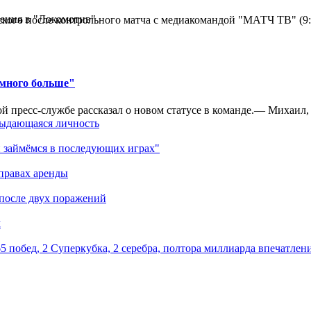
ения в "Локомотив"
кого после контрольного матча с медиакомандой "МАТЧ ТВ" (9
амного больше"
 пресс-службе рассказал о новом статусе в команде.— Михаил, к
выдающаяся личность
 займёмся в последующих играх"
правах аренды
 после двух поражений
м
5 побед, 2 Суперкубка, 2 серебра, полтора миллиарда впечатлен