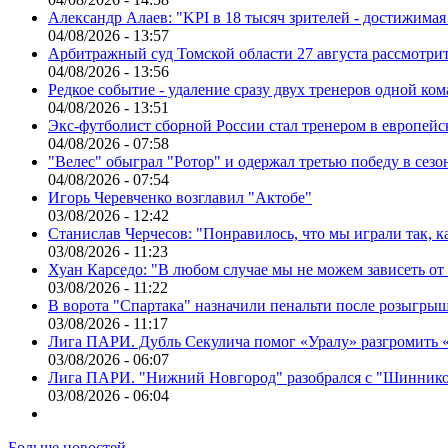
Александр Алаев: "KPI в 18 тысяч зрителей - достижимая
04/08/2026 - 13:57
Арбитражный суд Томской области 27 августа рассмотрит
04/08/2026 - 13:56
Редкое событие - удаление сразу двух тренеров одной ко
04/08/2026 - 13:51
Экс-футболист сборной России стал тренером в европейс
04/08/2026 - 07:58
"Велес" обыграл "Ротор" и одержал третью победу в сез
04/08/2026 - 07:54
Игорь Черевченко возглавил "Актобе"
03/08/2026 - 12:42
Станислав Черчесов: "Понравилось, что мы играли так, 
03/08/2026 - 11:23
Хуан Карседо: "В любом случае мы не можем зависеть от
03/08/2026 - 11:22
В ворота "Спартака" назначили пенальти после розыгрыш
03/08/2026 - 11:17
Лига ПАРИ. Дубль Секулича помог «Уралу» разгромить
03/08/2026 - 06:07
Лига ПАРИ. "Нижний Новгород" разобрался с "Шинник
03/08/2026 - 06:04
Больше новостей