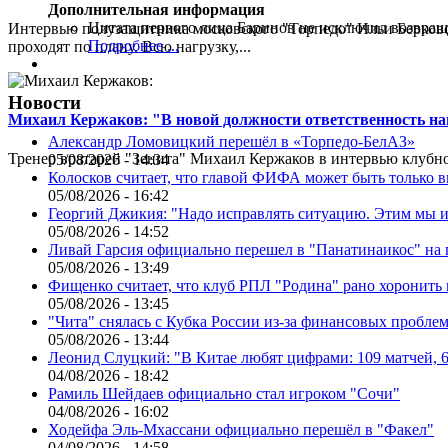
Дополнительная информация
Цитата первого лица
Баринов не исключил возвращ
Интервью полузащитника московского "Торпедо" Ильи Берковс
Подробнее ...
проходят по плану. Всю нагрузку,...
Новости
Михаил Кержаков: "В новой должности ответственность н
Александр Ломовицкий перешёл в «Торпедо-БелАЗ»
Тренер вратарей "Зенита" Михаил Кержаков в интервью клубной
05/08/2026 - 14:34
Колосков считает, что главой ФИФА может быть только 
05/08/2026 - 16:42
Георгий Джикия: "Надо исправлять ситуацию. Этим мы и
05/08/2026 - 14:52
Ливай Гарсия официально перешел в "Панатинаикос" на 
05/08/2026 - 13:49
Фищенко считает, что клуб РПЛ "Родина" рано хоронить
05/08/2026 - 13:45
"Чита" снялась с Кубка России из-за финансовых пробле
05/08/2026 - 13:44
Леонид Слуцкий: "В Китае любят цифрами: 109 матчей, 6
04/08/2026 - 18:42
Рамиль Шейдаев официально стал игроком "Сочи"
04/08/2026 - 16:02
Ходейфа Эль-Мхассани официально перешёл в "Факел"
04/08/2026 - 14:58