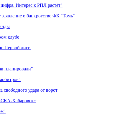
 цифра. Интерес к РПЛ растёт"
 заявление о банкротстве ФК "Томь"
манды
ком клубе
оне Первой лиги
как планировали"
 арбитров"
а свободного удара от ворот
 «СКА-Хабаровск»
ом"