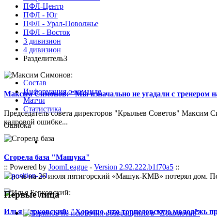
ПФЛ-Центр
ПФЛ - Юг
ПФЛ - Урал-Поволжье
ПФЛ - Восток
3 дивизион
4 дивизион
Разделитель3
Состав
Информация о команде
Максим Симонов: "Мы изначально не угадали с тренером на
Матчи
Статистика
Председатель совета директоров "Крыльев Советов" Максим Си
кадровой ошибке...
Ошибка
Сгорела база "Машука"
:: Powered by
JoomLeague
-
Version 2.92.222.b1f70a5
::
В ночь на 26 июля пятигорский «Машук-КМВ» потерял дом. Пож
Первые лица
Илья Берковский: "Хорошо, что торпедовскую молодёжь п