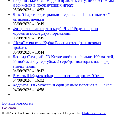
Георгий Джикия: "Надо исправлять ситуацию. Этим мы
и займёмся в последующих играх"
05/08/2026 - 14:52
Ливай Гарсия официально перешел в "Панатинаикос"
на правах аренды
05/08/2026 - 13:49
Фищенко считает, что клуб РПЛ "Родина" рано
хоронить после двух поражений
05/08/2026 - 13:45
"Чита" снялась с Кубка России из-за финансовых
проблем
05/08/2026 - 13:44
Леонид Слуцкий: "В Китае любят цифрами: 109 матчей,
65 побед, 2 Суперкубка, 2 серебра, полтора миллиарда
впечатлений"
04/08/2026 - 18:42
Рамиль Шейдаев официально стал игроком "Сочи"
04/08/2026 - 16:02
Ходейфа Эль-Мхассани официально перешёл в "Факел"
04/08/2026 - 14:58
Больше новостей
Goleada
© 2026 Goleada.ru. Все права защищены. Designed by
Elsitecreator.com
.