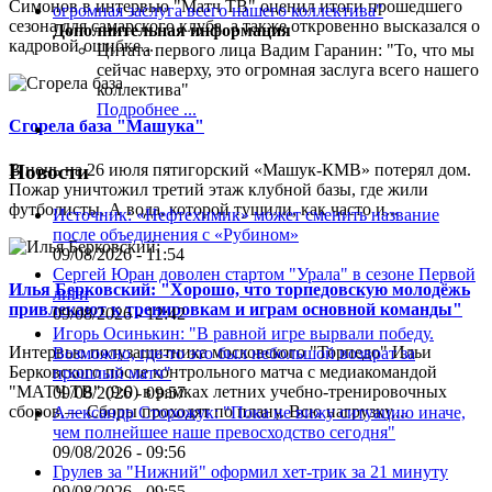
Симонов в интервью "Матч ТВ" оценил итоги прошедшего
сезона для самарского клуба, а также откровенно высказался о
Дополнительная информация
кадровой ошибке...
Цитата первого лица
Вадим Гаранин: "То, что мы
сейчас наверху, это огромная заслуга всего нашего
коллектива"
Подробнее ...
Сгорела база "Машука"
В ночь на 26 июля пятигорский «Машук-КМВ» потерял дом.
Новости
Пожар уничтожил третий этаж клубной базы, где жили
футболисты. А вода, которой тушили, как часто и...
Источник: «Нефтехимик» может сменить название
после объединения с «Рубином»
09/08/2026 - 11:54
Сергей Юран доволен стартом "Урала" в сезоне Первой
Илья Берковский: "Хорошо, что торпедовскую молодёжь
лиги
привлекают к тренировкам и играм основной команды"
09/08/2026 - 12:42
Игорь Осинькин: "В равной игре вырвали победу.
Интервью полузащитника московского "Торпедо" Ильи
Возможно, где-то это был небольшой возврат за
Берковского после контрольного матча с медиакомандой
прошлый матч"
"МАТЧ ТВ" (9:0) в рамках летних учебно-тренировочных
09/08/2026 - 09:57
сборов.— Сборы проходят по плану. Всю нагрузку,...
Александр Сторожук: "Пока не вижу ситуацию иначе,
чем полнейшее наше превосходство сегодня"
09/08/2026 - 09:56
Грулев за "Нижний" оформил хет-трик за 21 минуту
09/08/2026 - 09:55