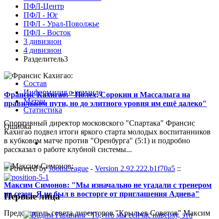
ПФЛ-Центр
ПФЛ - Юг
ПФЛ - Урал-Поволжье
ПФЛ - Восток
3 дивизион
4 дивизион
Разделитель3
Состав
Информация о команде
Франсис Кахигао: "Полех, Сорокин и Массалыга на
Матчи
правильном пути, но до элитного уровня им ещё далеко"
Статистика
Спортивный директор московского "Спартака" Франсис
Ошибка
Кахигао подвел итоги яркого старта молодых воспитанников
в кубковом матче против "Оренбурга" (5:1) и подробно
рассказал о работе клубной системы...
:: Powered by
JoomLeague
-
Version 2.92.222.b1f70a5
::
Максим Симонов: "Мы изначально не угадали с тренером
на сезон. Я не был в восторге от приглашения Адиева"
Первые лица
Председатель совета директоров "Крыльев Советов" Максим