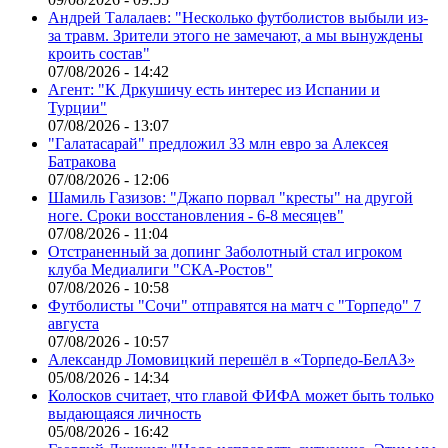
Андрей Талалаев: "Несколько футболистов выбыли из-
за травм. Зрители этого не замечают, а мы вынуждены
кроить состав"
07/08/2026 - 14:42
Агент: "К Дркушичу есть интерес из Испании и
Турции"
07/08/2026 - 13:07
"Галатасарай" предложил 33 млн евро за Алексея
Батракова
07/08/2026 - 12:06
Шамиль Газизов: "Джапо порвал "кресты" на другой
ноге. Сроки восстановления - 6-8 месяцев"
07/08/2026 - 11:04
Отстраненный за допинг Заболотный стал игроком
клуба Медиалиги "СКА-Ростов"
07/08/2026 - 10:58
Футболисты "Сочи" отправятся на матч с "Торпедо" 7
августа
07/08/2026 - 10:57
Александр Ломовицкий перешёл в «Торпедо-БелАЗ»
05/08/2026 - 14:34
Колосков считает, что главой ФИФА может быть только
выдающаяся личность
05/08/2026 - 16:42