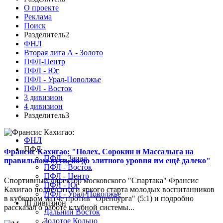
О проекте
Реклама
Поиск
Разделитель2
ФНЛ
Вторая лига А - Золото
ПФЛ-Центр
ПФЛ - Юг
ПФЛ - Урал-Поволжье
ПФЛ - Восток
3 дивизион
4 дивизион
Разделитель3
ФНЛ
ПФЛ
Франсис Кахигао: "Полех, Сорокин и Массалыга на
ПФЛ - Запад
правильном пути, но до элитного уровня им ещё далеко"
ПФЛ - Восток
ПФЛ - Центр
Спортивный директор московского "Спартака" Франсис
ПФЛ - Юг
Кахигао подвел итоги яркого старта молодых воспитанников
ПФЛ - Урал-Поволжье
в кубковом матче против "Оренбурга" (5:1) и подробно
III дивизион
рассказал о работе клубной системы...
Дальний Восток
Золотое Кольцо