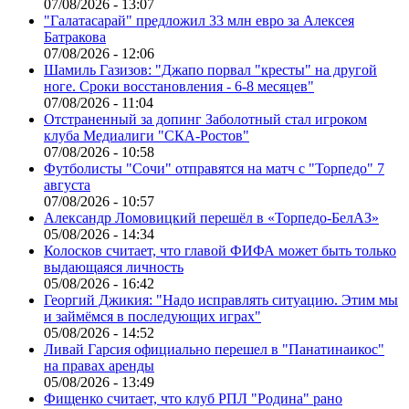
07/08/2026 - 13:07
"Галатасарай" предложил 33 млн евро за Алексея
Батракова
07/08/2026 - 12:06
Шамиль Газизов: "Джапо порвал "кресты" на другой
ноге. Сроки восстановления - 6-8 месяцев"
07/08/2026 - 11:04
Отстраненный за допинг Заболотный стал игроком
клуба Медиалиги "СКА-Ростов"
07/08/2026 - 10:58
Футболисты "Сочи" отправятся на матч с "Торпедо" 7
августа
07/08/2026 - 10:57
Александр Ломовицкий перешёл в «Торпедо-БелАЗ»
05/08/2026 - 14:34
Колосков считает, что главой ФИФА может быть только
выдающаяся личность
05/08/2026 - 16:42
Георгий Джикия: "Надо исправлять ситуацию. Этим мы
и займёмся в последующих играх"
05/08/2026 - 14:52
Ливай Гарсия официально перешел в "Панатинаикос"
на правах аренды
05/08/2026 - 13:49
Фищенко считает, что клуб РПЛ "Родина" рано