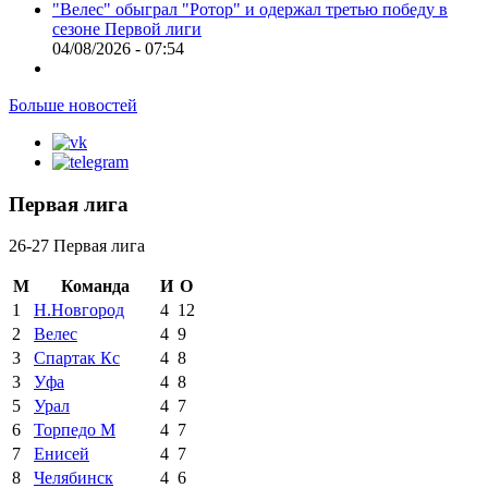
"Велес" обыграл "Ротор" и одержал третью победу в
сезоне Первой лиги
04/08/2026 - 07:54
Больше новостей
Первая лига
26-27 Первая лига
М
Команда
И
О
1
Н.Новгород
4
12
2
Велес
4
9
3
Спартак Кс
4
8
3
Уфа
4
8
5
Урал
4
7
6
Торпедо М
4
7
7
Енисей
4
7
8
Челябинск
4
6