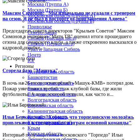
Москва (Группа А)
Москва (Группа Б)
Максим Симонов: "Мы изначально не угадали с тренером
Московская область (Группа А)
на сезон. Я не был в восторге от приглашения Адиева"
Московская область (Группа Б)
Приволжье
Председатель совета директоров "Крыльев Советов" Максим
Северо-Запад
Симонов в интервью "Матч ТВ" оценил итоги прошедшего
Сибирь (Высшая лига)
сезона для самарского клуба, а также откровенно высказался о
Сибирь (Первая лига)
кадровой ошибке...
Урал и Западная Сибирь
Центр
Юг
Регионы
Сгорела база "Машука"
Астраханская область
Башкортостан
В ночь на 26 июля пятигорский «Машук-КМВ» потерял дом.
Белгородская область
Пожар уничтожил третий этаж клубной базы, где жили
Брянская область
футболисты. А вода, которой тушили, как часто и...
Владимирская область
Волгоградская область
Воронежская область
Калининградская область
Калужская область
Илья Берковский: "Хорошо, что торпедовскую молодёжь
Краснодарский край
привлекают к тренировкам и играм основной команды"
Крым
Курская область
Интервью полузащитника московского "Торпедо" Ильи
Ленинградская область