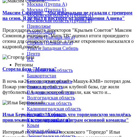
Москва (Группа А)
Москва (Группа Б)
Максим Симонов: "Мы изначально не угадали с тренером
Московская область (Группа А)
на сезон. Я не был в восторге от приглашения Адиева"
Московская область (Группа Б)
Приволжье
Председатель совета директоров "Крыльев Советов" Максим
Северо-Запад
Симонов в интервью "Матч ТВ" оценил итоги прошедшего
Сибирь (Высшая лига)
сезона для самарского клуба, а также откровенно высказался о
Сибирь (Первая лига)
кадровой ошибке...
Урал и Западная Сибирь
Центр
Юг
Регионы
Сгорела база "Машука"
Астраханская область
Башкортостан
В ночь на 26 июля пятигорский «Машук-КМВ» потерял дом.
Белгородская область
Пожар уничтожил третий этаж клубной базы, где жили
Брянская область
футболисты. А вода, которой тушили, как часто и...
Владимирская область
Волгоградская область
Воронежская область
Калининградская область
Калужская область
Илья Берковский: "Хорошо, что торпедовскую молодёжь
Краснодарский край
привлекают к тренировкам и играм основной команды"
Крым
Курская область
Интервью полузащитника московского "Торпедо" Ильи
Ленинградская область