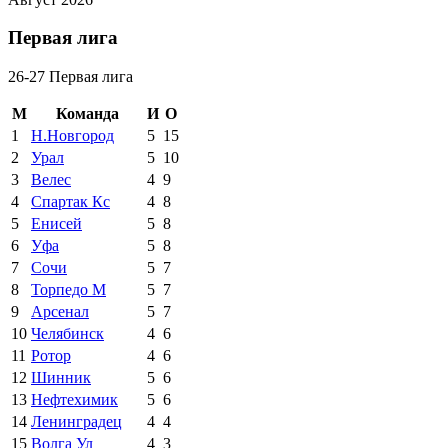
Первая лига
26-27 Первая лига
М
Команда
И
О
1
Н.Новгород
5
15
2
Урал
5
10
3
Велес
4
9
4
Спартак Кс
4
8
5
Енисей
5
8
6
Уфа
5
8
7
Сочи
5
7
8
Торпедо М
5
7
9
Арсенал
5
7
10
Челябинск
4
6
11
Ротор
4
6
12
Шинник
5
6
13
Нефтехимик
5
6
14
Ленинградец
4
4
15
Волга Ул
4
3