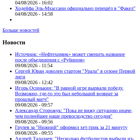
04/08/2026 - 16:02
Ходейфа Эль-Мхассани официально перешёл в "Факел"
04/08/2026 - 14:58
Больше новостей
Новости
Источник: «Нефтехимик» может сменить название
после объединения с «Рубином»
09/08/2026 - 11:54
Сергей Юран доволен стартом "Урала" в сезоне Первой
лиги
09/08/2026 - 12:42
Игорь Осинькин: "В равной игре вырвали победу.
Возможно, где-то это был небольшой возврат за
прошлый матч"
09/08/2026 - 09:57
Александр Сторожук: "Пока не вижу ситуацию иначе,
чем полнейшее наше превосходство сегодня"
09/08/2026 - 09:56
Грулев за "Нижний" оформил хет-трик за 21 минуту
09/08/2026 - 09:55
Андрей Талалаев: "Несколько футболистов выбыли из-