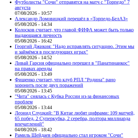
Футболисты "Сочи" отправятся на матч с "Торпедо" 7
августа
07/08/2026 - 10:57
Александр Ломовицкий перешёл в «Торпедо-БелАЗ»
05/08/2026 - 14:34
Колосков считает, что главой ФИФА может быть только
выдающаяся личность
05/08/2026 - 16:42
Георгий Джикия: "Надо исправлять ситуацию. Этим мы
и займёмся в последующих играх"
05/08/2026 - 14:52
Ливай Гарсия официально перешел в "Панатинаикос"
на правах аренды
05/08/2026 - 13:49
Фищенко считает, что клуб РПЛ "Родина" рано
хоронить после двух поражений
05/08/2026 - 13:45
"Чита" снялась с Кубка России из-за финансовых
проблем
05/08/2026 - 13:44
Леонид Слуцкий: "В Китае любят цифрами: 109 матчей,
65 побед, 2 Суперкубка, 2 серебра, полтора миллиарда
впечатлений"
04/08/2026 - 18:42
Рамиль Шейдаев официально стал игроком "Сочи"