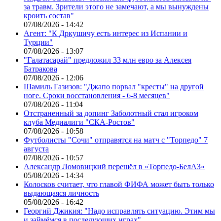
за травм. Зрители этого не замечают, а мы вынуждены
кроить состав"
07/08/2026 - 14:42
Агент: "К Дркушичу есть интерес из Испании и
Турции"
07/08/2026 - 13:07
"Галатасарай" предложил 33 млн евро за Алексея
Батракова
07/08/2026 - 12:06
Шамиль Газизов: "Джапо порвал "кресты" на другой
ноге. Сроки восстановления - 6-8 месяцев"
07/08/2026 - 11:04
Отстраненный за допинг Заболотный стал игроком
клуба Медиалиги "СКА-Ростов"
07/08/2026 - 10:58
Футболисты "Сочи" отправятся на матч с "Торпедо" 7
августа
07/08/2026 - 10:57
Александр Ломовицкий перешёл в «Торпедо-БелАЗ»
05/08/2026 - 14:34
Колосков считает, что главой ФИФА может быть только
выдающаяся личность
05/08/2026 - 16:42
Георгий Джикия: "Надо исправлять ситуацию. Этим мы
и займёмся в последующих играх"