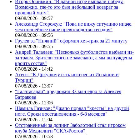
Игорь Осинькин: "В равной игре вырвали победу.
Возможно, где-то это был небольшой возврат за
прошлый матч"
09/08/2026 - 09:57
Александр Сторожук: "Пока не вижу ситуацию иначе,
чем полнейшее наше превосходство сегодня"
09/08/2026 - 09:56
Грулев за "Нижний" оформил хет-трик за 21 минуту
09/08/2026 - 09:55
Андрей Талалаев: "Несколько футболистов выбыли из-
за травм. Зрители этого не замечают, а мы вынуждены
кроить состав"
07/08/2026 - 14:42
Агент: "К Дркушичу есть интерес из Испании и
Турции"
07/08/2026 - 13:07
"Галатасарай" предложил 33 млн евро за Алексея
Батракова
07/08/2026 - 12:06
Шамиль Газизов: "Джапо порвал "кресты" на другой
ноге. Сроки восстановления - 6-8 месяцев"
07/08/2026 - 11:04
Отстраненный за допинг Заболотный стал игроком
клуба Медиалиги "СКА-Ростов"
07/08/2026 - 10:58