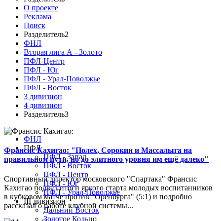
О проекте
Реклама
Поиск
Разделитель2
ФНЛ
Вторая лига А - Золото
ПФЛ-Центр
ПФЛ - Юг
ПФЛ - Урал-Поволжье
ПФЛ - Восток
3 дивизион
4 дивизион
Разделитель3
ФНЛ
ПФЛ
Франсис Кахигао: "Полех, Сорокин и Массалыга на
ПФЛ - Запад
правильном пути, но до элитного уровня им ещё далеко"
ПФЛ - Восток
ПФЛ - Центр
Спортивный директор московского "Спартака" Франсис
ПФЛ - Юг
Кахигао подвел итоги яркого старта молодых воспитанников
ПФЛ - Урал-Поволжье
в кубковом матче против "Оренбурга" (5:1) и подробно
III дивизион
рассказал о работе клубной системы...
Дальний Восток
Золотое Кольцо