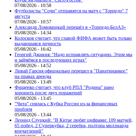
07/08/2026 - 10:58
Футболисты "Сочи" отправятся на матч с "Торпедо" 7
августа
07/08/2026 - 10:57
Александр Ломовицкий перешёл в «Торпедо-БелАЗ»
05/08/2026 - 14:34
Колосков считает, что главой ФИФА может быть только
выдающаяся личность
05/08/2026 - 16:42
Георгий Джикия: "Надо исправлять ситуацию. Этим мы
и займёмся в последующих играх"
05/08/2026 - 14:52
Ливай Гарсия официально перешел в "Панатинаикос"
на правах аренды
05/08/2026 - 13:49
Фищенко считает, что клуб РПЛ "Родина" рано
хоронить после двух поражений
05/08/2026 - 13:45
"Чита" снялась с Кубка России из-за финансовых
проблем
05/08/2026 - 13:44
Леонид Слуцкий: "В Китае любят цифрами: 109 матчей,
65 побед, 2 Суперкубка, 2 серебра, полтора миллиарда
впечатлений"