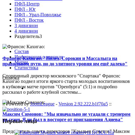
ПФЛ-Центр
ПФЛ - Юг
ПФЛ - Урал-Поволжье
ПФЛ - Восток
3 дивизион
4 дивизион
Разделитель3
Состав
Информация о команде
Франсис Кахигао: "Полех, Сорокин и Массалыга на
Матчи
правильном пути, но до элитного уровня им ещё далеко"
Статистика
Спортивный директор московского "Спартака" Франсис
Ошибка
Кахигао подвел итоги яркого старта молодых воспитанников
в кубковом матче против "Оренбурга" (5:1) и подробно
рассказал о работе клубной системы...
:: Powered by
JoomLeague
-
Version 2.92.222.b1f70a5
::
Максим Симонов: "Мы изначально не угадали с тренером
на сезон. Я не был в восторге от приглашения Адиева"
Первые лица
Председатель совета директоров "Крыльев Советов" Максим