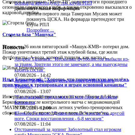
Симонов в интервью "Матч ТВ" оценил итоги прошедшего
сезона для самарского клуба, а также откровенно высказался о
Дополнительная информация
кадровой ошибке...
Цитата первого лица
Тамерлан Мусаев может
покинуть ЦСКА. На форварда претендуют три
клуба РПЛ
Подробнее ...
Сгорела база "Машука"
В ночь на 26 июля пятигорский «Машук-КМВ» потерял дом.
Новости
Пожар уничтожил третий этаж клубной базы, где жили
футболисты. А вода, которой тушили, как часто и...
Андрей Талалаев: "Несколько футболистов выбыли из-
за травм. Зрители этого не замечают, а мы вынуждены
кроить состав"
07/08/2026 - 14:42
Илья Берковский: "Хорошо, что торпедовскую молодёжь
Агент: "К Дркушичу есть интерес из Испании и
привлекают к тренировкам и играм основной команды"
Турции"
07/08/2026 - 13:07
Интервью полузащитника московского "Торпедо" Ильи
"Галатасарай" предложил 33 млн евро за Алексея
Берковского после контрольного матча с медиакомандой
Батракова
"МАТЧ ТВ" (9:0) в рамках летних учебно-тренировочных
07/08/2026 - 12:06
сборов.— Сборы проходят по плану. Всю нагрузку,...
Шамиль Газизов: "Джапо порвал "кресты" на другой
ноге. Сроки восстановления - 6-8 месяцев"
07/08/2026 - 11:04
Отстраненный за допинг Заболотный стал игроком
клуба Медиалиги "СКА-Ростов"