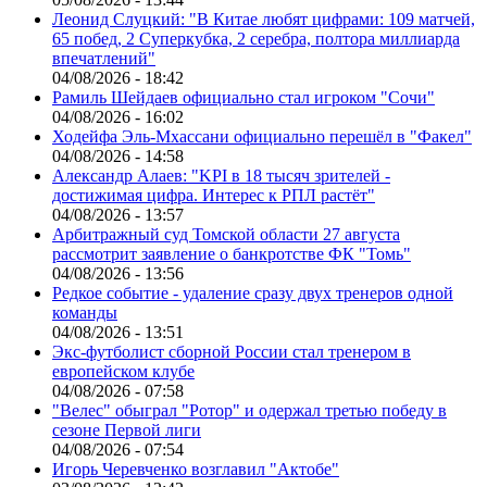
Леонид Слуцкий: "В Китае любят цифрами: 109 матчей,
65 побед, 2 Суперкубка, 2 серебра, полтора миллиарда
впечатлений"
04/08/2026 - 18:42
Рамиль Шейдаев официально стал игроком "Сочи"
04/08/2026 - 16:02
Ходейфа Эль-Мхассани официально перешёл в "Факел"
04/08/2026 - 14:58
Александр Алаев: "KPI в 18 тысяч зрителей -
достижимая цифра. Интерес к РПЛ растёт"
04/08/2026 - 13:57
Арбитражный суд Томской области 27 августа
рассмотрит заявление о банкротстве ФК "Томь"
04/08/2026 - 13:56
Редкое событие - удаление сразу двух тренеров одной
команды
04/08/2026 - 13:51
Экс-футболист сборной России стал тренером в
европейском клубе
04/08/2026 - 07:58
"Велес" обыграл "Ротор" и одержал третью победу в
сезоне Первой лиги
04/08/2026 - 07:54
Игорь Черевченко возглавил "Актобе"