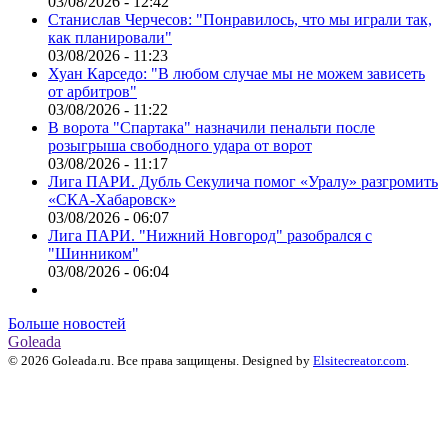
03/08/2026 - 12:42
Станислав Черчесов: "Понравилось, что мы играли так,
как планировали"
03/08/2026 - 11:23
Хуан Карседо: "В любом случае мы не можем зависеть
от арбитров"
03/08/2026 - 11:22
В ворота "Спартака" назначили пенальти после
розыгрыша свободного удара от ворот
03/08/2026 - 11:17
Лига ПАРИ. Дубль Секулича помог «Уралу» разгромить
«СКА-Хабаровск»
03/08/2026 - 06:07
Лига ПАРИ. "Нижний Новгород" разобрался с
"Шинником"
03/08/2026 - 06:04
Больше новостей
Goleada
© 2026 Goleada.ru. Все права защищены. Designed by
Elsitecreator.com
.