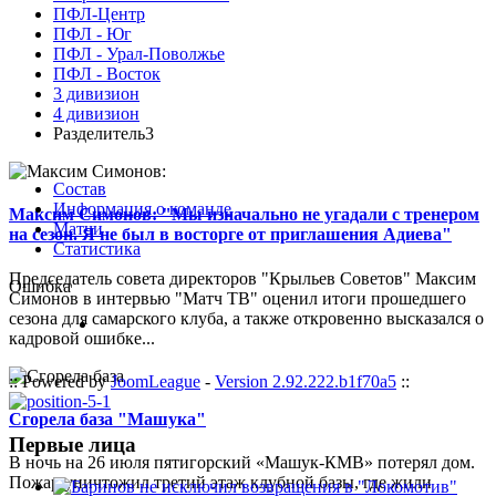
ПФЛ-Центр
ПФЛ - Юг
ПФЛ - Урал-Поволжье
ПФЛ - Восток
3 дивизион
4 дивизион
Разделитель3
Состав
Информация о команде
Максим Симонов: "Мы изначально не угадали с тренером
Матчи
на сезон. Я не был в восторге от приглашения Адиева"
Статистика
Председатель совета директоров "Крыльев Советов" Максим
Ошибка
Симонов в интервью "Матч ТВ" оценил итоги прошедшего
сезона для самарского клуба, а также откровенно высказался о
кадровой ошибке...
:: Powered by
JoomLeague
-
Version 2.92.222.b1f70a5
::
Сгорела база "Машука"
Первые лица
В ночь на 26 июля пятигорский «Машук-КМВ» потерял дом.
Пожар уничтожил третий этаж клубной базы, где жили