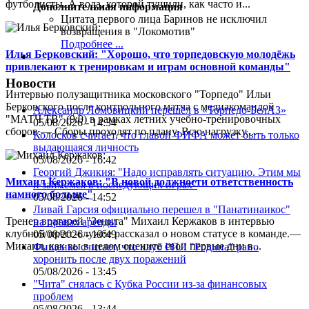
футболисты. А вода, которой тушили, как часто и...
Дополнительная информация
Цитата первого лица
Баринов не исключил
возвращения в "Локомотив"
Подробнее ...
Илья Берковский: "Хорошо, что торпедовскую молодёжь
привлекают к тренировкам и играм основной команды"
Новости
Интервью полузащитника московского "Торпедо" Ильи
Берковского после контрольного матча с медиакомандой
Александр Ломовицкий перешёл в «Торпедо-БелАЗ»
"МАТЧ ТВ" (9:0) в рамках летних учебно-тренировочных
05/08/2026 - 14:34
сборов.— Сборы проходят по плану. Всю нагрузку,...
Колосков считает, что главой ФИФА может быть только
выдающаяся личность
05/08/2026 - 16:42
Георгий Джикия: "Надо исправлять ситуацию. Этим мы
Михаил Кержаков: "В новой должности ответственность
и займёмся в последующих играх"
намного больше"
05/08/2026 - 14:52
Ливай Гарсия официально перешел в "Панатинаикос"
Тренер вратарей "Зенита" Михаил Кержаков в интервью
на правах аренды
клубной пресс-службе рассказал о новом статусе в команде.—
05/08/2026 - 13:49
Михаил, как вы в целом оцените свои первые дни в...
Фищенко считает, что клуб РПЛ "Родина" рано
хоронить после двух поражений
05/08/2026 - 13:45
"Чита" снялась с Кубка России из-за финансовых
проблем
05/08/2026 - 13:44