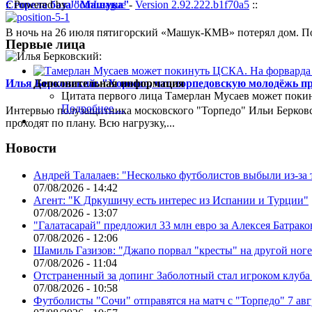
:: Powered by
JoomLeague
-
Version 2.92.222.b1f70a5
::
Сгорела база "Машука"
В ночь на 26 июля пятигорский «Машук-КМВ» потерял дом. Пож
Первые лица
Илья Берковский: "Хорошо, что торпедовскую молодёжь п
Дополнительная информация
Цитата первого лица
Тамерлан Мусаев может поки
Подробнее ...
Интервью полузащитника московского "Торпедо" Ильи Берковс
проходят по плану. Всю нагрузку,...
Новости
Андрей Талалаев: "Несколько футболистов выбыли из-за 
07/08/2026 - 14:42
Агент: "К Дркушичу есть интерес из Испании и Турции"
07/08/2026 - 13:07
"Галатасарай" предложил 33 млн евро за Алексея Батрако
07/08/2026 - 12:06
Шамиль Газизов: "Джапо порвал "кресты" на другой ноге.
07/08/2026 - 11:04
Отстраненный за допинг Заболотный стал игроком клуб
07/08/2026 - 10:58
Футболисты "Сочи" отправятся на матч с "Торпедо" 7 авг