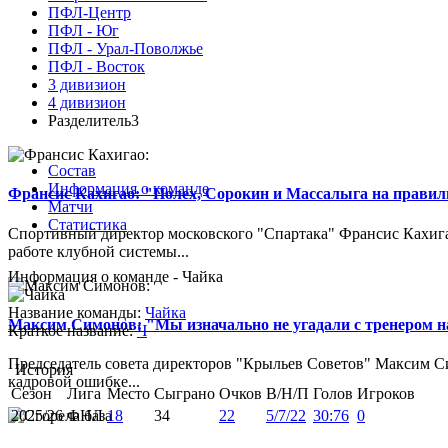
ПФЛ-Центр
ПФЛ - Юг
ПФЛ - Урал-Поволжье
ПФЛ - Восток
3 дивизион
4 дивизион
Разделитель3
Состав
Информация о команде
Франсис Кахигао: "Полех, Сорокин и Массалыга на правиль
Матчи
Статистика
Спортивный директор московского "Спартака" Франсис Кахигао
работе клубной системы...
Информация о команде - Чайка
Название команды:
Чайка
Максим Симонов: "Мы изначально не угадали с тренером на
Краткое название:
Ч
Председатель совета директоров "Крыльев Советов" Максим Си
История
кадровой ошибке...
Сезон
Лига
Место
Сыграно
Очков
В/Н/П
Голов
Игроков
2025/26
ФНЛ
18
34
22
5/7/22
30:76
0