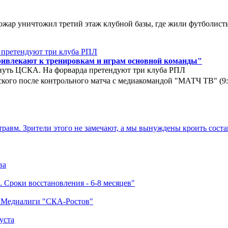
ар уничтожил третий этаж клубной базы, где жили футболисты. 
ривлекают к тренировкам и играм основной команды"
нуть ЦСКА. На форварда претендуют три клуба РПЛ
кого после контрольного матча с медиакомандой "МАТЧ ТВ" (9
травм. Зрители этого не замечают, а мы вынуждены кроить соста
ва
 Сроки восстановления - 6-8 месяцев"
а Медиалиги "СКА-Ростов"
уста