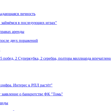
выдающаяся личность
 займёмся в последующих играх"
правах аренды
 после двух поражений
м
5 побед, 2 Суперкубка, 2 серебра, полтора миллиарда впечатлен
 цифра. Интерес к РПЛ растёт"
 заявление о банкротстве ФК "Томь"
манды