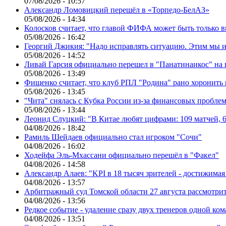
07/08/2026 - 10:57
Александр Ломовицкий перешёл в «Торпедо-БелАЗ»
05/08/2026 - 14:34
Колосков считает, что главой ФИФА может быть только 
05/08/2026 - 16:42
Георгий Джикия: "Надо исправлять ситуацию. Этим мы и
05/08/2026 - 14:52
Ливай Гарсия официально перешел в "Панатинаикос" на 
05/08/2026 - 13:49
Фищенко считает, что клуб РПЛ "Родина" рано хоронить
05/08/2026 - 13:45
"Чита" снялась с Кубка России из-за финансовых пробле
05/08/2026 - 13:44
Леонид Слуцкий: "В Китае любят цифрами: 109 матчей, 6
04/08/2026 - 18:42
Рамиль Шейдаев официально стал игроком "Сочи"
04/08/2026 - 16:02
Ходейфа Эль-Мхассани официально перешёл в "Факел"
04/08/2026 - 14:58
Александр Алаев: "KPI в 18 тысяч зрителей - достижимая
04/08/2026 - 13:57
Арбитражный суд Томской области 27 августа рассмотрит
04/08/2026 - 13:56
Редкое событие - удаление сразу двух тренеров одной ко
04/08/2026 - 13:51