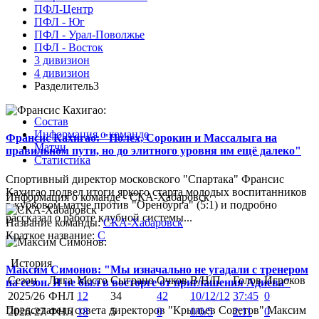
ПФЛ-Центр
ПФЛ - Юг
ПФЛ - Урал-Поволжье
ПФЛ - Восток
3 дивизион
4 дивизион
Разделитель3
Состав
Информация о команде
Франсис Кахигао: "Полех, Сорокин и Массалыга на
Матчи
правильном пути, но до элитного уровня им ещё далеко"
Статистика
Спортивный директор московского "Спартака" Франсис
Кахигао подвел итоги яркого старта молодых воспитанников
Информация о команде - СКА-Хабаровск
в кубковом матче против "Оренбурга" (5:1) и подробно
рассказал о работе клубной системы...
Название команды:
СКА-Хабаровск
Краткое название:
С
История
Максим Симонов: "Мы изначально не угадали с тренером
Сезон
Лига
Место
Сыграно
Очков
В/Н/П
Голов
Игроков
на сезон. Я не был в восторге от приглашения Адиева"
2025/26
ФНЛ
12
34
42
10/12/12
37:45
0
Председатель совета директоров "Крыльев Советов" Максим
2026-27
ФНЛ
18
5
0
0/0/5
2:11
0