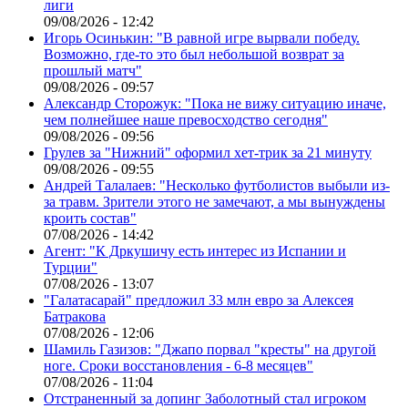
лиги
09/08/2026 - 12:42
Игорь Осинькин: "В равной игре вырвали победу.
Возможно, где-то это был небольшой возврат за
прошлый матч"
09/08/2026 - 09:57
Александр Сторожук: "Пока не вижу ситуацию иначе,
чем полнейшее наше превосходство сегодня"
09/08/2026 - 09:56
Грулев за "Нижний" оформил хет-трик за 21 минуту
09/08/2026 - 09:55
Андрей Талалаев: "Несколько футболистов выбыли из-
за травм. Зрители этого не замечают, а мы вынуждены
кроить состав"
07/08/2026 - 14:42
Агент: "К Дркушичу есть интерес из Испании и
Турции"
07/08/2026 - 13:07
"Галатасарай" предложил 33 млн евро за Алексея
Батракова
07/08/2026 - 12:06
Шамиль Газизов: "Джапо порвал "кресты" на другой
ноге. Сроки восстановления - 6-8 месяцев"
07/08/2026 - 11:04
Отстраненный за допинг Заболотный стал игроком