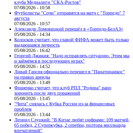
клуба Медиалиги "СКА-Ростов"
07/08/2026 - 10:58
Футболисты "Сочи" отправятся на матч с "Торпедо" 7
августа
07/08/2026 - 10:57
Александр Ломовицкий перешёл в «Торпедо-БелАЗ»
05/08/2026 - 14:34
Колосков считает, что главой ФИФА может быть только
выдающаяся личность
05/08/2026 - 16:42
Георгий Джикия: "Надо исправлять ситуацию. Этим мы
и займёмся в последующих играх"
05/08/2026 - 14:52
Ливай Гарсия официально перешел в "Панатинаикос"
на правах аренды
05/08/2026 - 13:49
Фищенко считает, что клуб РПЛ "Родина" рано
хоронить после двух поражений
05/08/2026 - 13:45
"Чита" снялась с Кубка России из-за финансовых
проблем
05/08/2026 - 13:44
Леонид Слуцкий: "В Китае любят цифрами: 109 матчей,
65 побед, 2 Суперкубка, 2 серебра, полтора миллиарда
впечатлений"