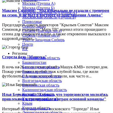
Москва (Группа А)
Москва (Группа Б)
Максим Симонов: "Мы изначально не угадали с тренером
Московская область (Группа А)
на сезон. Я не был в восторге от приглашения Адиева"
Московская область (Группа Б)
Приволжье
Председатель совета директоров "Крыльев Советов" Максим
Северо-Запад
Симонов в интервью "Матч ТВ" оценил итоги прошедшего
Сибирь (Высшая лига)
сезона для самарского клуба, а также откровенно высказался о
Сибирь (Первая лига)
кадровой ошибке...
Урал и Западная Сибирь
Центр
Юг
Регионы
Сгорела база "Машука"
Астраханская область
Башкортостан
В ночь на 26 июля пятигорский «Машук-КМВ» потерял дом.
Белгородская область
Пожар уничтожил третий этаж клубной базы, где жили
Брянская область
футболисты. А вода, которой тушили, как часто и...
Владимирская область
Волгоградская область
Воронежская область
Калининградская область
Калужская область
Илья Берковский: "Хорошо, что торпедовскую молодёжь
Краснодарский край
привлекают к тренировкам и играм основной команды"
Крым
Курская область
Интервью полузащитника московского "Торпедо" Ильи
Ленинградская область