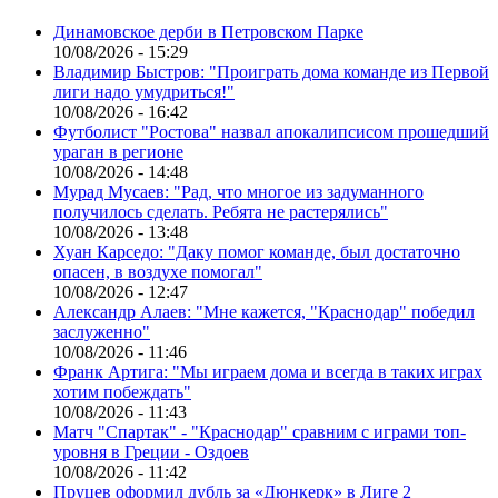
Динамовское дерби в Петровском Парке
10/08/2026 - 15:29
Владимир Быстров: "Проиграть дома команде из Первой
лиги надо умудриться!"
10/08/2026 - 16:42
Футболист "Ростова" назвал апокалипсисом прошедший
ураган в регионе
10/08/2026 - 14:48
Мурад Мусаев: "Рад, что многое из задуманного
получилось сделать. Ребята не растерялись"
10/08/2026 - 13:48
Хуан Карседо: "Даку помог команде, был достаточно
опасен, в воздухе помогал"
10/08/2026 - 12:47
Александр Алаев: "Мне кажется, "Краснодар" победил
заслуженно"
10/08/2026 - 11:46
Франк Артига: "Мы играем дома и всегда в таких играх
хотим побеждать"
10/08/2026 - 11:43
Матч "Спартак" - "Краснодар" сравним с играми топ-
уровня в Греции - Оздоев
10/08/2026 - 11:42
Пруцев оформил дубль за «Дюнкерк» в Лиге 2