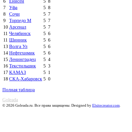
6
Енисей
5
8
7
Уфа
5
8
8
Сочи
5
7
9
Торпедо М
5
7
10
Арсенал
5
7
11
Челябинск
5
6
11
Шинник
5
6
13
Волга Ул
5
6
14
Нефтехимик
5
6
15
Ленинградец
5
4
16
Текстильщик
5
3
17
КАМАЗ
5
1
18
СКА-Хабаровск
5
0
Полная таблица
Goleada
© 2026 Goleada.ru. Все права защищены. Designed by
Elsitecreator.com
.