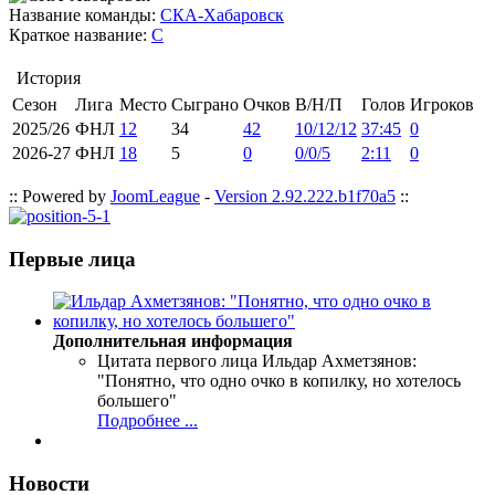
Название команды:
СКА-Хабаровск
Краткое название:
С
История
Сезон
Лига
Место
Сыграно
Очков
В/Н/П
Голов
Игроков
2025/26
ФНЛ
12
34
42
10/12/12
37:45
0
2026-27
ФНЛ
18
5
0
0/0/5
2:11
0
:: Powered by
JoomLeague
-
Version 2.92.222.b1f70a5
::
Первые лица
Дополнительная информация
Цитата первого лица
Ильдар Ахметзянов:
"Понятно, что одно очко в копилку, но хотелось
большего"
Подробнее ...
Новости