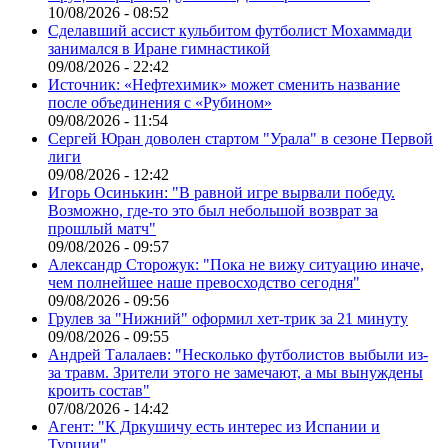
10/08/2026 - 08:52
Сделавший ассист кульбитом футболист Мохаммади
занимался в Иране гимнастикой
09/08/2026 - 22:42
Источник: «Нефтехимик» может сменить название
после объединения с «Рубином»
09/08/2026 - 11:54
Сергей Юран доволен стартом "Урала" в сезоне Первой
лиги
09/08/2026 - 12:42
Игорь Осинькин: "В равной игре вырвали победу.
Возможно, где-то это был небольшой возврат за
прошлый матч"
09/08/2026 - 09:57
Александр Сторожук: "Пока не вижу ситуацию иначе,
чем полнейшее наше превосходство сегодня"
09/08/2026 - 09:56
Грулев за "Нижний" оформил хет-трик за 21 минуту
09/08/2026 - 09:55
Андрей Талалаев: "Несколько футболистов выбыли из-
за травм. Зрители этого не замечают, а мы вынуждены
кроить состав"
07/08/2026 - 14:42
Агент: "К Дркушичу есть интерес из Испании и
Турции"