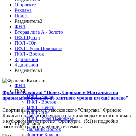
О проекте
Реклама
Поиск
Разделитель2
ФНЛ
Вторая лига А - Золото
ПФЛ-Центр
ПФЛ - Юг
ПФЛ - Урал-Поволжье
ПФЛ - Восток
3 дивизион
4 дивизион
Разделитель3
ФНЛ
ПФЛ
Франсис Кахигао: "Полех, Сорокин и Массалыга на
ПФЛ - Запад
правильном пути, но до элитного уровня им ещё далеко"
ПФЛ - Восток
ПФЛ - Центр
Спортивный директор московского "Спартака" Франсис
ПФЛ - Юг
Кахигао подвел итоги яркого старта молодых воспитанников
ПФЛ - Урал-Поволжье
в кубковом матче против "Оренбурга" (5:1) и подробно
III дивизион
рассказал о работе клубной системы...
Дальний Восток
Золотое Кольцо