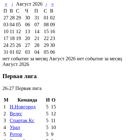
«
‹
Август 2026
›
»
П
В
С
Ч
П
С
В
27
28
29
30
31
01
02
03
04
05
06
07
08
09
10
11
12
13
14
15
16
17
18
19
20
21
22
23
24
25
26
27
28
29
30
31
01
02
03
04
05
06
нет событие за месяц Август 2026
нет событие за месяц
Август 2026
Первая лига
26-27 Первая лига
М
Команда
И
О
1
Н.Новгород
5
15
2
Велес
5
12
3
Спартак Кс
5
11
4
Урал
5
10
5
Ротор
5
9