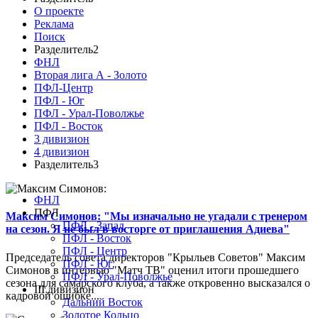
О проекте
Реклама
Поиск
Разделитель2
ФНЛ
Вторая лига А - Золото
ПФЛ-Центр
ПФЛ - Юг
ПФЛ - Урал-Поволжье
ПФЛ - Восток
3 дивизион
4 дивизион
Разделитель3
ФНЛ
ПФЛ
Максим Симонов: "Мы изначально не угадали с тренером
ПФЛ - Запад
на сезон. Я не был в восторге от приглашения Адиева"
ПФЛ - Восток
ПФЛ - Центр
Председатель совета директоров "Крыльев Советов" Максим
ПФЛ - Юг
Симонов в интервью "Матч ТВ" оценил итоги прошедшего
ПФЛ - Урал-Поволжье
сезона для самарского клуба, а также откровенно высказался о
III дивизион
кадровой ошибке...
Дальний Восток
Золотое Кольцо