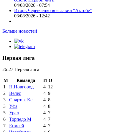
04/08/2026 - 07:54
Игорь Черевченко возглавил "Актобе"
03/08/2026 - 12:42
Больше новостей
Первая лига
26-27 Первая лига
М
Команда
И
О
1
Н.Новгород
4
12
2
Велес
4
9
3
Спартак Кс
4
8
3
Уфа
4
8
5
Урал
4
7
6
Торпедо М
4
7
7
Енисей
4
7