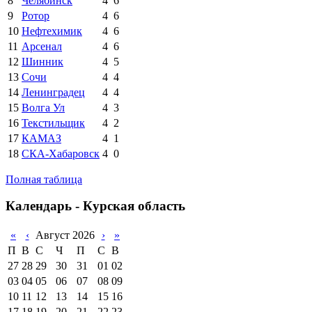
8
Челябинск
4
6
9
Ротор
4
6
10
Нефтехимик
4
6
11
Арсенал
4
6
12
Шинник
4
5
13
Сочи
4
4
14
Ленинградец
4
4
15
Волга Ул
4
3
16
Текстильщик
4
2
17
КАМАЗ
4
1
18
СКА-Хабаровск
4
0
Полная таблица
Календарь - Курская область
«
‹
Август 2026
›
»
П
В
С
Ч
П
С
В
27
28
29
30
31
01
02
03
04
05
06
07
08
09
10
11
12
13
14
15
16
17
18
19
20
21
22
23