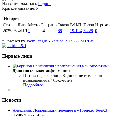
Название команды:
Родина
Краткое название:
Р
История
Сезон
Лига
Место
Сыграно
Очков
В/Н/П
Голов
Игроков
2025/26
ФНЛ
1
34
68
19/11/4
58:28
0
:: Powered by
JoomLeague
-
Version 2.92.222.b1f70a5
::
Первые лица
Дополнительная информация
Цитата первого лица
Баринов не исключил
возвращения в "Локомотив"
Подробнее ...
Новости
Александр Ломовицкий перешёл в «Торпедо-БелАЗ»
05/08/2026 - 14:34