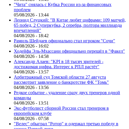
"Чита" снялась с Кубка России из-за финансовых
проблем
05/08/2026 - 13:44
Леонид Слуцкий: "В Китае любят цифрами: 109 матчей,
65 побед, 2 Суперкубка, 2 серебра, полтора миллиарда
впечатлений"
04/08/2026 - 18:42
Рамиль Шейдаев официально стал игроком "Сочи"
04/08/2026 - 16:02
Ходейфа Эль-Мхассани официально перешёл в "Факел"
04/08/2026 - 14:58
Александр Алаев: "KPI в 18 тысяч зрителей -
достижимая цифра. Интерес к РПЛ растёт"
04/08/2026 - 13:57
Арбитражный суд Томской области 27 августа
рассмотрит заявление о банкротстве ФК "Томь"
04/08/2026 - 13:56
Редкое событие - удаление сразу двух тренеров одной
команды
04/08/2026 - 13:51
Экс-футболист сборной России стал тренером в
европейском клубе
04/08/2026 - 07:58
"Велес" обыграл "Ротор" и одержал третью победу в
сезоне Первой лиги