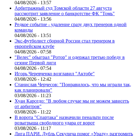
04/08/2026 - 13:57
Арбитражный суд Томской области 27 августа
рассмотрит заявление о банкротстве ФК "Томь"
04/08/2026 - 13:56
Редкое событие - удаление сразу двух тренеров одной
команды
04/08/2026 - 13:51
Экс-футболист сборной России стал тренером в
европейском клубе
04/08/2026 - 07:58
"Велес" обыграл "Ротор" и одержал третью победу в
сезоне Первой лиги
04/08/2026 - 07:54
Игорь Черевченко возглавил "Актобе"
03/08/2026 - 12:42
Станислав Черчесов: "Понравилось, что мы играли так,
как планировали"
03/08/2026 - 11:23
Хуан Карседо: "В любом случае мы не можем зависеть
от арбитров"
03/08/2026 - 11:22
В ворота "Спартака" назначили пенальти после
розыгрыша свободного удара от ворот
03/08/2026 - 11:17
Лига ПАРИ. Дубль Секулича помог «Уралу» разгромить