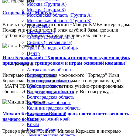
Москва (Группа А)
Москва (Группа Б)
Сгорела база "Машука"
Московская область (Группа А)
Московская область (Группа Б)
В ночь на 26 июля пятигорский «Машук-КМВ» потерял дом.
Приволжье
Пожар уничтожил третий этаж клубной базы, где жили
Северо-Запад
футболисты. А вода, которой тушили, как часто и...
Сибирь (Высшая лига)
Сибирь (Первая лига)
Урал и Западная Сибирь
Центр
Илья Берковский: "Хорошо, что торпедовскую молодёжь
Юг
привлекают к тренировкам и играм основной команды"
Регионы
Астраханская область
Интервью полузащитника московского "Торпедо" Ильи
Башкортостан
Берковского после контрольного матча с медиакомандой
Белгородская область
"МАТЧ ТВ" (9:0) в рамках летних учебно-тренировочных
Брянская область
сборов.— Сборы проходят по плану. Всю нагрузку,...
Владимирская область
Волгоградская область
Воронежская область
Калининградская область
Калужская область
Михаил Кержаков: "В новой должности ответственность
Краснодарский край
намного больше"
Крым
Курская область
Тренер вратарей "Зенита" Михаил Кержаков в интервью
Ленинградская область