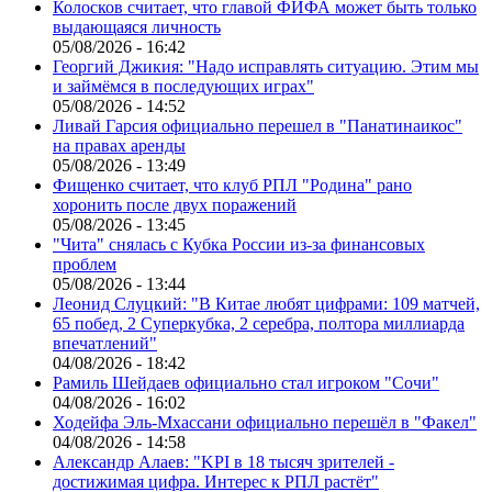
Колосков считает, что главой ФИФА может быть только
выдающаяся личность
05/08/2026 - 16:42
Георгий Джикия: "Надо исправлять ситуацию. Этим мы
и займёмся в последующих играх"
05/08/2026 - 14:52
Ливай Гарсия официально перешел в "Панатинаикос"
на правах аренды
05/08/2026 - 13:49
Фищенко считает, что клуб РПЛ "Родина" рано
хоронить после двух поражений
05/08/2026 - 13:45
"Чита" снялась с Кубка России из-за финансовых
проблем
05/08/2026 - 13:44
Леонид Слуцкий: "В Китае любят цифрами: 109 матчей,
65 побед, 2 Суперкубка, 2 серебра, полтора миллиарда
впечатлений"
04/08/2026 - 18:42
Рамиль Шейдаев официально стал игроком "Сочи"
04/08/2026 - 16:02
Ходейфа Эль-Мхассани официально перешёл в "Факел"
04/08/2026 - 14:58
Александр Алаев: "KPI в 18 тысяч зрителей -
достижимая цифра. Интерес к РПЛ растёт"