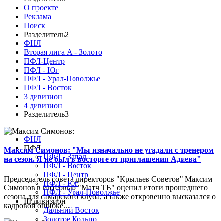
О проекте
Реклама
Поиск
Разделитель2
ФНЛ
Вторая лига А - Золото
ПФЛ-Центр
ПФЛ - Юг
ПФЛ - Урал-Поволжье
ПФЛ - Восток
3 дивизион
4 дивизион
Разделитель3
ФНЛ
ПФЛ
Максим Симонов: "Мы изначально не угадали с тренером
ПФЛ - Запад
на сезон. Я не был в восторге от приглашения Адиева"
ПФЛ - Восток
ПФЛ - Центр
Председатель совета директоров "Крыльев Советов" Максим
ПФЛ - Юг
Симонов в интервью "Матч ТВ" оценил итоги прошедшего
ПФЛ - Урал-Поволжье
сезона для самарского клуба, а также откровенно высказался о
III дивизион
кадровой ошибке...
Дальний Восток
Золотое Кольцо