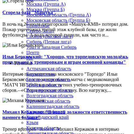
Москва (Группа А)
Москва (Группа Б)
Сгорела база "Машука"
Московская область (Группа А)
Московская область (Группа Б)
В ночь на 26 июля пятигорский «Машук-КМВ» потерял дом.
Приволжье
Пожар уничтожил третий этаж клубной базы, где жили
Северо-Запад
футболисты. А вода, которой тушили, как часто и...
Сибирь (Высшая лига)
Сибирь (Первая лига)
Урал и Западная Сибирь
Центр
Илья Берковский: "Хорошо, что торпедовскую молодёжь
Юг
привлекают к тренировкам и играм основной команды"
Регионы
Астраханская область
Интервью полузащитника московского "Торпедо" Ильи
Башкортостан
Берковского после контрольного матча с медиакомандой
Белгородская область
"МАТЧ ТВ" (9:0) в рамках летних учебно-тренировочных
Брянская область
сборов.— Сборы проходят по плану. Всю нагрузку,...
Владимирская область
Волгоградская область
Воронежская область
Калининградская область
Калужская область
Михаил Кержаков: "В новой должности ответственность
Краснодарский край
намного больше"
Крым
Курская область
Тренер вратарей "Зенита" Михаил Кержаков в интервью
Ленинградская область