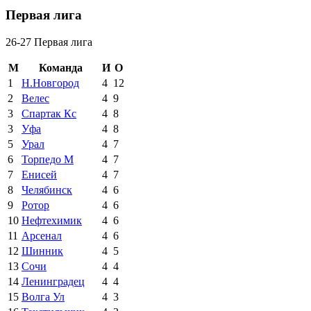
Первая лига
26-27 Первая лига
М
Команда
И
О
1
Н.Новгород
4
12
2
Велес
4
9
3
Спартак Кс
4
8
3
Уфа
4
8
5
Урал
4
7
6
Торпедо М
4
7
7
Енисей
4
7
8
Челябинск
4
6
9
Ротор
4
6
10
Нефтехимик
4
6
11
Арсенал
4
6
12
Шинник
4
5
13
Сочи
4
4
14
Ленинградец
4
4
15
Волга Ул
4
3