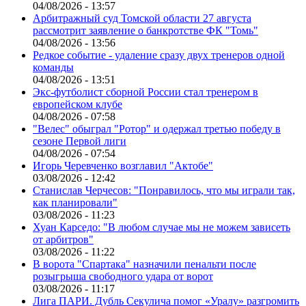
04/08/2026 - 13:57
Арбитражный суд Томской области 27 августа
рассмотрит заявление о банкротстве ФК "Томь"
04/08/2026 - 13:56
Редкое событие - удаление сразу двух тренеров одной
команды
04/08/2026 - 13:51
Экс-футболист сборной России стал тренером в
европейском клубе
04/08/2026 - 07:58
"Велес" обыграл "Ротор" и одержал третью победу в
сезоне Первой лиги
04/08/2026 - 07:54
Игорь Черевченко возглавил "Актобе"
03/08/2026 - 12:42
Станислав Черчесов: "Понравилось, что мы играли так,
как планировали"
03/08/2026 - 11:23
Хуан Карседо: "В любом случае мы не можем зависеть
от арбитров"
03/08/2026 - 11:22
В ворота "Спартака" назначили пенальти после
розыгрыша свободного удара от ворот
03/08/2026 - 11:17
Лига ПАРИ. Дубль Секулича помог «Уралу» разгромить