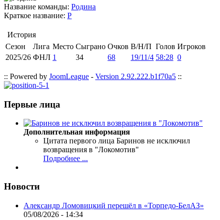
Название команды:
Родина
Краткое название:
Р
История
Сезон
Лига
Место
Сыграно
Очков
В/Н/П
Голов
Игроков
2025/26
ФНЛ
1
34
68
19/11/4
58:28
0
:: Powered by
JoomLeague
-
Version 2.92.222.b1f70a5
::
Первые лица
Дополнительная информация
Цитата первого лица
Баринов не исключил
возвращения в "Локомотив"
Подробнее ...
Новости
Александр Ломовицкий перешёл в «Торпедо-БелАЗ»
05/08/2026 - 14:34