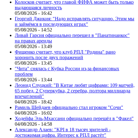
Колосков считает, что главой ФИФА может быть только
выдающаяся личность
05/08/2026 - 16:42
Георгий Джикия: "Надо исправлять ситуацию. Этим мы
и займёмся в последующих играх"
05/08/2026 - 14:52
Ливай Гарсия официально перешел в "Панатинаикос"
на правах аренды
05/08/2026 - 13:49
Фищенко считает, что клуб РПЛ "Родина" рано
хоронить после двух поражений
05/08/2026 - 13:45
"Чита" снялась с Кубка России из-за финансовых
проблем
05/08/2026 - 13:44
Леонид Слуцкий: "В Китае любят цифрами: 109 матчей,
65 побед, 2 Суперкубка, 2 серебра, полтора миллиарда
впечатлений"
04/08/2026 - 18:42
Рамиль Шейдаев официально стал игроком "Сочи"
04/08/2026 - 16:02
Ходейфа Эль-Мхассани официально перешёл в "Факел"
04/08/2026 - 14:58
Александр Алаев: "KPI в 18 тысяч зрителей -
достижимая цифра. Интерес к РПЛ растёт"