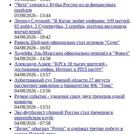
"Чита" снялась с Кубка России из-за финансовых
проблем
05/08/2026 - 13:44
Леонид Слуцкий: "В Китае любят цифрами: 109 матчей,
65 побед, 2 Суперкубка, 2 серебра, полтора миллиарда
впечатлений"
04/08/2026 - 18:42
Рамиль Шейдаев официально стал игроком "Сочи"
04/08/2026 - 16:02
Ходейфа Эль-Мхассани официально перешёл в "Факел"
04/08/2026 - 14:58
Александр Алаев: "KPI в 18 тысяч зрителей -
достижимая цифра. Интерес к РПЛ растёт"
04/08/2026 - 13:57
Арбитражный суд Томской области 27 августа
рассмотрит заявление о банкротстве ФК "Томь"
04/08/2026 - 13:56
Редкое событие - удаление сразу двух тренеров одной
команды
04/08/2026 - 13:51
Экс-футболист сборной России стал тренером в
европейском клубе
04/08/2026 - 07:58
"Велес" обыграл "Ротор" и одержал третью победу в
сезоне Первой лиги