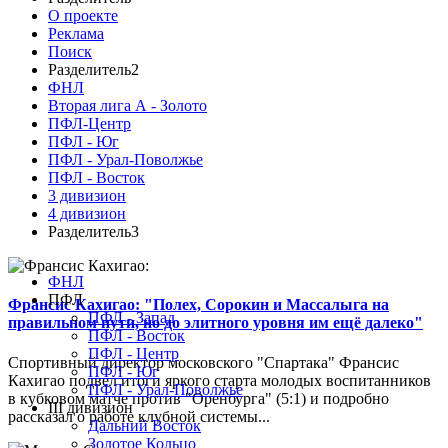
О проекте
Реклама
Поиск
Разделитель2
ФНЛ
Вторая лига А - Золото
ПФЛ-Центр
ПФЛ - Юг
ПФЛ - Урал-Поволжье
ПФЛ - Восток
3 дивизион
4 дивизион
Разделитель3
ФНЛ
ПФЛ
Франсис Кахигао: "Полех, Сорокин и Массалыга на
ПФЛ - Запад
правильном пути, но до элитного уровня им ещё далеко"
ПФЛ - Восток
ПФЛ - Центр
Спортивный директор московского "Спартака" Франсис
ПФЛ - Юг
Кахигао подвел итоги яркого старта молодых воспитанников
ПФЛ - Урал-Поволжье
в кубковом матче против "Оренбурга" (5:1) и подробно
III дивизион
рассказал о работе клубной системы...
Дальний Восток
Золотое Кольцо