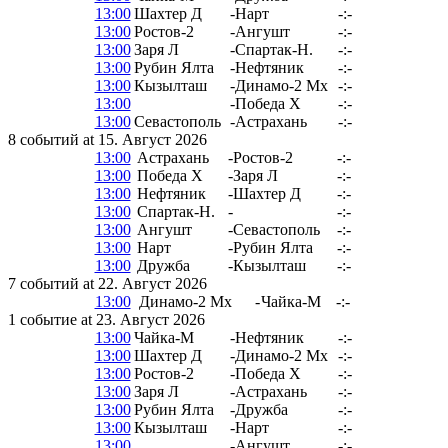
13:00
Шахтер Д
-
Нарт
-:-
13:00
Ростов-2
-
Ангушт
-:-
13:00
Заря Л
-
Спартак-Н.
-:-
13:00
Рубин Ялта
-
Нефтяник
-:-
13:00
Кызылташ
-
Динамо-2 Мх
-:-
13:00
-
Победа Х
-:-
13:00
Севастополь
-
Астрахань
-:-
8 событий at 15. Август 2026
13:00
Астрахань
-
Ростов-2
-:-
13:00
Победа Х
-
Заря Л
-:-
13:00
Нефтяник
-
Шахтер Д
-:-
13:00
Спартак-Н.
-
-:-
13:00
Ангушт
-
Севастополь
-:-
13:00
Нарт
-
Рубин Ялта
-:-
13:00
Дружба
-
Кызылташ
-:-
7 событий at 22. Август 2026
13:00
Динамо-2 Мх
-
Чайка-М
-:-
1 событие at 23. Август 2026
13:00
Чайка-М
-
Нефтяник
-:-
13:00
Шахтер Д
-
Динамо-2 Мх
-:-
13:00
Ростов-2
-
Победа Х
-:-
13:00
Заря Л
-
Астрахань
-:-
13:00
Рубин Ялта
-
Дружба
-:-
13:00
Кызылташ
-
Нарт
-:-
13:00
-
Ангушт
-:-