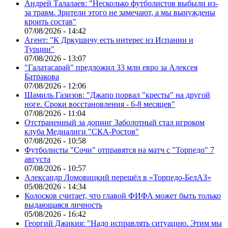
Андрей Талалаев: "Несколько футболистов выбыли из-
за травм. Зрители этого не замечают, а мы вынуждены
кроить состав"
07/08/2026 - 14:42
Агент: "К Дркушичу есть интерес из Испании и
Турции"
07/08/2026 - 13:07
"Галатасарай" предложил 33 млн евро за Алексея
Батракова
07/08/2026 - 12:06
Шамиль Газизов: "Джапо порвал "кресты" на другой
ноге. Сроки восстановления - 6-8 месяцев"
07/08/2026 - 11:04
Отстраненный за допинг Заболотный стал игроком
клуба Медиалиги "СКА-Ростов"
07/08/2026 - 10:58
Футболисты "Сочи" отправятся на матч с "Торпедо" 7
августа
07/08/2026 - 10:57
Александр Ломовицкий перешёл в «Торпедо-БелАЗ»
05/08/2026 - 14:34
Колосков считает, что главой ФИФА может быть только
выдающаяся личность
05/08/2026 - 16:42
Георгий Джикия: "Надо исправлять ситуацию. Этим мы