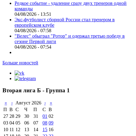
Редкое событие - удаление сразу двух тренеров одной
команды
04/08/2026 - 13:51
Экс-футболист сборной России стал тренером в
европейском клубе
04/08/2026 - 07:58
"Велес" обыграл "Ротор" и одержал третью победу в
сезоне Первой лиги
04/08/2026 - 07:54
Больше новостей
Вторая лига Б - Группа 1
«
‹
Август 2026
›
»
П
В
С
Ч
П
С
В
27
28
29
30
31
01
02
03
04
05
06
07
08
09
10
11
12
13
14
15
16