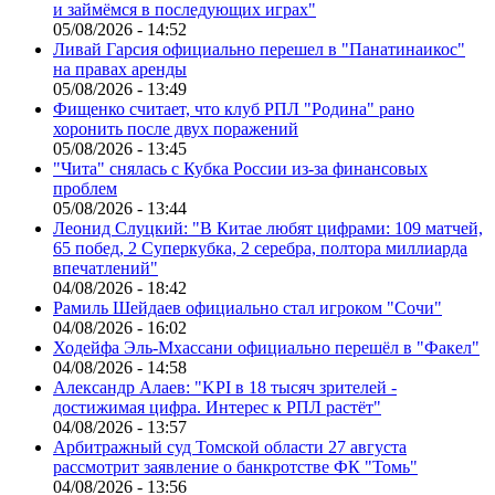
и займёмся в последующих играх"
05/08/2026 - 14:52
Ливай Гарсия официально перешел в "Панатинаикос"
на правах аренды
05/08/2026 - 13:49
Фищенко считает, что клуб РПЛ "Родина" рано
хоронить после двух поражений
05/08/2026 - 13:45
"Чита" снялась с Кубка России из-за финансовых
проблем
05/08/2026 - 13:44
Леонид Слуцкий: "В Китае любят цифрами: 109 матчей,
65 побед, 2 Суперкубка, 2 серебра, полтора миллиарда
впечатлений"
04/08/2026 - 18:42
Рамиль Шейдаев официально стал игроком "Сочи"
04/08/2026 - 16:02
Ходейфа Эль-Мхассани официально перешёл в "Факел"
04/08/2026 - 14:58
Александр Алаев: "KPI в 18 тысяч зрителей -
достижимая цифра. Интерес к РПЛ растёт"
04/08/2026 - 13:57
Арбитражный суд Томской области 27 августа
рассмотрит заявление о банкротстве ФК "Томь"
04/08/2026 - 13:56