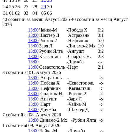
17
18
19
20
21
22
23
24
25
26
27
28
29
30
31
01
02
03
04
05
06
40 событий за месяц Август 2026
40 событий за месяц Август
2026
13:00
Чайка-М
-
Победа Х
0:2
13:00
Шахтер Д
-
Астрахань
3:1
13:00
Ростов-2
-
Нефтяник
5:0
13:00
Заря Л
-
Динамо-2 Мх
1:0
13:00
Рубин Ялта
-
Ангушт
3:2
13:00
Кызылташ
-
Спартак-Н.
2:3
13:00
-
Дружба
-:-
13:00
Севастополь
-
Нарт
2:1
8 событий at 01. Август 2026
13:00
Астрахань
-
-:-
13:00
Победа Х
-
Севастополь
-:-
13:00
Нефтяник
-
Кызылташ
-:-
13:00
Спартак-Н.
-
Ростов-2
-:-
13:00
Ангушт
-
Заря Л
-:-
13:00
Нарт
-
Чайка-М
-:-
13:00
Дружба
-
Шахтер Д
-:-
7 событий at 08. Август 2026
13:00
Динамо-2 Мх
-
Рубин Ялта
-:-
1 событие at 09. Август 2026
13:00
Чайка-М
-
Дружба
-:-