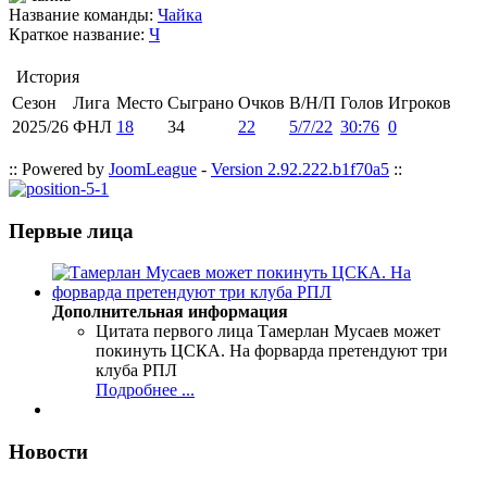
Название команды:
Чайка
Краткое название:
Ч
История
Сезон
Лига
Место
Сыграно
Очков
В/Н/П
Голов
Игроков
2025/26
ФНЛ
18
34
22
5/7/22
30:76
0
:: Powered by
JoomLeague
-
Version 2.92.222.b1f70a5
::
Первые лица
Дополнительная информация
Цитата первого лица
Тамерлан Мусаев может
покинуть ЦСКА. На форварда претендуют три
клуба РПЛ
Подробнее ...
Новости