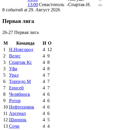
13:00
Севастополь
-
Спартак-Н.
-:-
8 событий at 29. Август 2026
Первая лига
26-27 Первая лига
М
Команда
И
О
1
Н.Новгород
4
12
2
Велес
4
9
3
Спартак Кс
4
8
3
Уфа
4
8
5
Урал
4
7
6
Торпедо М
4
7
7
Енисей
4
7
8
Челябинск
4
6
9
Ротор
4
6
10
Нефтехимик
4
6
11
Арсенал
4
6
12
Шинник
4
5
13
Сочи
4
4