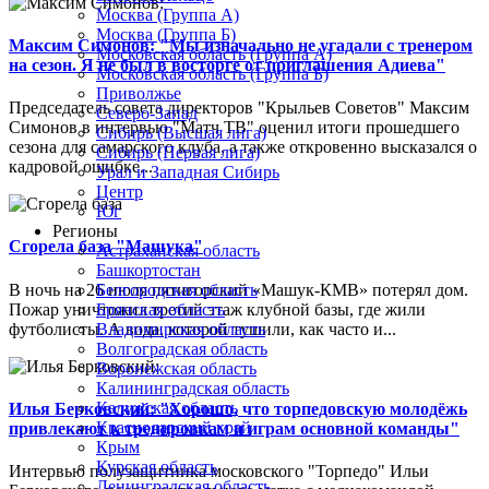
Москва (Группа А)
Москва (Группа Б)
Максим Симонов: "Мы изначально не угадали с тренером
Московская область (Группа А)
на сезон. Я не был в восторге от приглашения Адиева"
Московская область (Группа Б)
Приволжье
Председатель совета директоров "Крыльев Советов" Максим
Северо-Запад
Симонов в интервью "Матч ТВ" оценил итоги прошедшего
Сибирь (Высшая лига)
сезона для самарского клуба, а также откровенно высказался о
Сибирь (Первая лига)
кадровой ошибке...
Урал и Западная Сибирь
Центр
Юг
Регионы
Сгорела база "Машука"
Астраханская область
Башкортостан
В ночь на 26 июля пятигорский «Машук-КМВ» потерял дом.
Белгородская область
Пожар уничтожил третий этаж клубной базы, где жили
Брянская область
футболисты. А вода, которой тушили, как часто и...
Владимирская область
Волгоградская область
Воронежская область
Калининградская область
Калужская область
Илья Берковский: "Хорошо, что торпедовскую молодёжь
Краснодарский край
привлекают к тренировкам и играм основной команды"
Крым
Курская область
Интервью полузащитника московского "Торпедо" Ильи
Ленинградская область