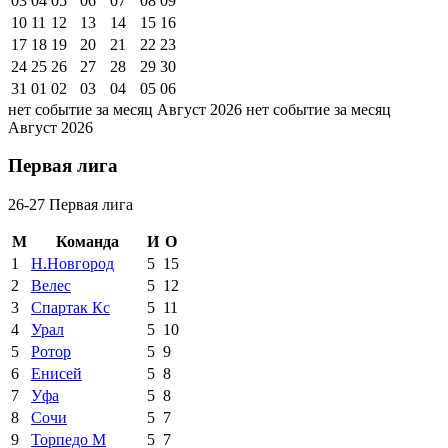
03
04
05
06
07
08
09
10
11
12
13
14
15
16
17
18
19
20
21
22
23
24
25
26
27
28
29
30
31
01
02
03
04
05
06
нет событие за месяц Август 2026
нет событие за месяц
Август 2026
Первая лига
26-27 Первая лига
М
Команда
И
О
1
Н.Новгород
5
15
2
Велес
5
12
3
Спартак Кс
5
11
4
Урал
5
10
5
Ротор
5
9
6
Енисей
5
8
7
Уфа
5
8
8
Сочи
5
7
9
Торпедо М
5
7