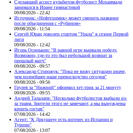
Сделавший ассист кульбитом футболист Мохаммади
занимался в Иране гимнастикой
09/08/2026 - 22:42
Источник: «Нефтехимик» может сменить название
после объединения с «Рубином»
09/08/2026 - 11:54
Сергей Юран доволен стартом "Урала" в сезоне Первой
лиги
09/08/2026 - 12:42
Игорь Осинькин: "В равной игре вырвали победу.
Возможно, где-то это был небольшой возврат за
прошлый матч"
09/08/2026 - 09:57
Александр Сторожук: "Пока не вижу ситуацию иначе,
чем полнейшее наше превосходство сегодня"
09/08/2026 - 09:56
Грулев за "Нижний" оформил хет-трик за 21 минуту
09/08/2026 - 09:55
Андрей Талалаев: "Несколько футболистов выбыли из-
за травм. Зрители этого не замечают, а мы вынуждены
кроить состав"
07/08/2026 - 14:42
Агент: "К Дркушичу есть интерес из Испании и
Турции"
07/08/2026 - 13:07