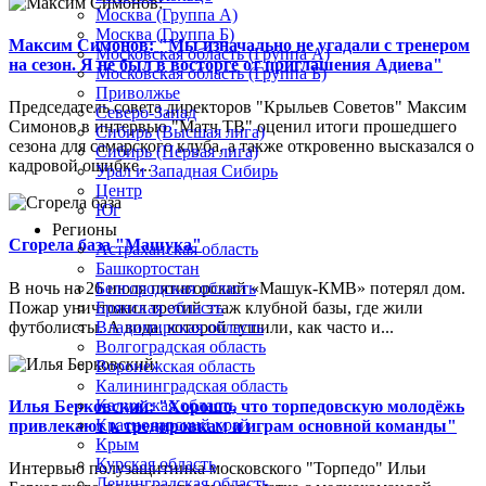
Москва (Группа А)
Москва (Группа Б)
Максим Симонов: "Мы изначально не угадали с тренером
Московская область (Группа А)
на сезон. Я не был в восторге от приглашения Адиева"
Московская область (Группа Б)
Приволжье
Председатель совета директоров "Крыльев Советов" Максим
Северо-Запад
Симонов в интервью "Матч ТВ" оценил итоги прошедшего
Сибирь (Высшая лига)
сезона для самарского клуба, а также откровенно высказался о
Сибирь (Первая лига)
кадровой ошибке...
Урал и Западная Сибирь
Центр
Юг
Регионы
Сгорела база "Машука"
Астраханская область
Башкортостан
В ночь на 26 июля пятигорский «Машук-КМВ» потерял дом.
Белгородская область
Пожар уничтожил третий этаж клубной базы, где жили
Брянская область
футболисты. А вода, которой тушили, как часто и...
Владимирская область
Волгоградская область
Воронежская область
Калининградская область
Калужская область
Илья Берковский: "Хорошо, что торпедовскую молодёжь
Краснодарский край
привлекают к тренировкам и играм основной команды"
Крым
Курская область
Интервью полузащитника московского "Торпедо" Ильи
Ленинградская область