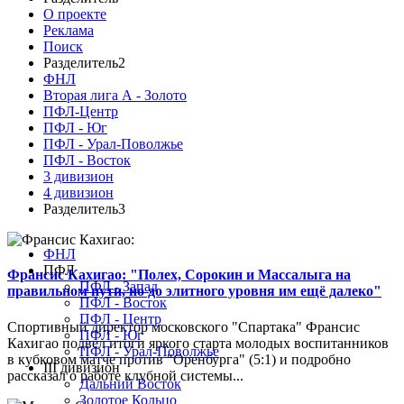
О проекте
Реклама
Поиск
Разделитель2
ФНЛ
Вторая лига А - Золото
ПФЛ-Центр
ПФЛ - Юг
ПФЛ - Урал-Поволжье
ПФЛ - Восток
3 дивизион
4 дивизион
Разделитель3
ФНЛ
ПФЛ
Франсис Кахигао: "Полех, Сорокин и Массалыга на
ПФЛ - Запад
правильном пути, но до элитного уровня им ещё далеко"
ПФЛ - Восток
ПФЛ - Центр
Спортивный директор московского "Спартака" Франсис
ПФЛ - Юг
Кахигао подвел итоги яркого старта молодых воспитанников
ПФЛ - Урал-Поволжье
в кубковом матче против "Оренбурга" (5:1) и подробно
III дивизион
рассказал о работе клубной системы...
Дальний Восток
Золотое Кольцо