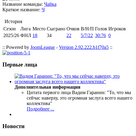
Название команды:
Чайка
Краткое название:
Ч
История
Сезон
Лига
Место
Сыграно
Очков
В/Н/П
Голов
Игроков
2025/26
ФНЛ
18
34
22
5/7/22
30:76
0
:: Powered by
JoomLeague
-
Version 2.92.222.b1f70a5
::
Первые лица
Дополнительная информация
Цитата первого лица
Вадим Гаранин: "То, что мы
сейчас наверху, это огромная заслуга всего нашего
коллектива"
Подробнее ...
Новости