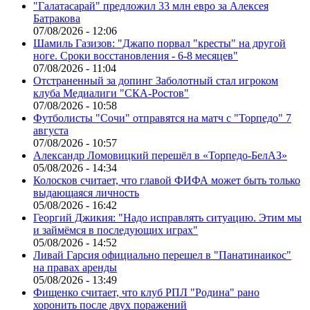
"Галатасарай" предложил 33 млн евро за Алексея
Батракова
07/08/2026 - 12:06
Шамиль Газизов: "Джапо порвал "кресты" на другой
ноге. Сроки восстановления - 6-8 месяцев"
07/08/2026 - 11:04
Отстраненный за допинг Заболотный стал игроком
клуба Медиалиги "СКА-Ростов"
07/08/2026 - 10:58
Футболисты "Сочи" отправятся на матч с "Торпедо" 7
августа
07/08/2026 - 10:57
Александр Ломовицкий перешёл в «Торпедо-БелАЗ»
05/08/2026 - 14:34
Колосков считает, что главой ФИФА может быть только
выдающаяся личность
05/08/2026 - 16:42
Георгий Джикия: "Надо исправлять ситуацию. Этим мы
и займёмся в последующих играх"
05/08/2026 - 14:52
Ливай Гарсия официально перешел в "Панатинаикос"
на правах аренды
05/08/2026 - 13:49
Фищенко считает, что клуб РПЛ "Родина" рано
хоронить после двух поражений