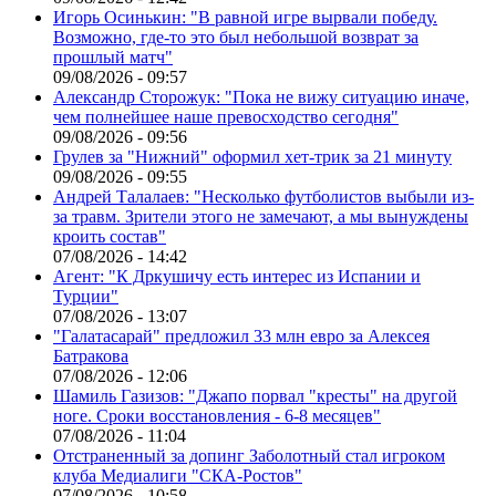
Игорь Осинькин: "В равной игре вырвали победу.
Возможно, где-то это был небольшой возврат за
прошлый матч"
09/08/2026 - 09:57
Александр Сторожук: "Пока не вижу ситуацию иначе,
чем полнейшее наше превосходство сегодня"
09/08/2026 - 09:56
Грулев за "Нижний" оформил хет-трик за 21 минуту
09/08/2026 - 09:55
Андрей Талалаев: "Несколько футболистов выбыли из-
за травм. Зрители этого не замечают, а мы вынуждены
кроить состав"
07/08/2026 - 14:42
Агент: "К Дркушичу есть интерес из Испании и
Турции"
07/08/2026 - 13:07
"Галатасарай" предложил 33 млн евро за Алексея
Батракова
07/08/2026 - 12:06
Шамиль Газизов: "Джапо порвал "кресты" на другой
ноге. Сроки восстановления - 6-8 месяцев"
07/08/2026 - 11:04
Отстраненный за допинг Заболотный стал игроком
клуба Медиалиги "СКА-Ростов"
07/08/2026 - 10:58