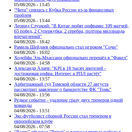
05/08/2026 - 13:45
"Чита" снялась с Кубка России из-за финансовых
проблем
05/08/2026 - 13:44
Леонид Слуцкий: "В Китае любят цифрами: 109 матчей,
65 побед, 2 Суперкубка, 2 серебра, полтора миллиарда
впечатлений"
04/08/2026 - 18:42
Рамиль Шейдаев официально стал игроком "Сочи"
04/08/2026 - 16:02
Ходейфа Эль-Мхассани официально перешёл в "Факел"
04/08/2026 - 14:58
Александр Алаев: "KPI в 18 тысяч зрителей -
достижимая цифра. Интерес к РПЛ растёт"
04/08/2026 - 13:57
Арбитражный суд Томской области 27 августа
рассмотрит заявление о банкротстве ФК "Томь"
04/08/2026 - 13:56
Редкое событие - удаление сразу двух тренеров одной
команды
04/08/2026 - 13:51
Экс-футболист сборной России стал тренером в
европейском клубе
04/08/2026 - 07:58
"Велес" обыграл "Ротор" и одержал третью победу в