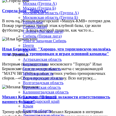
Москва (Группа А)
Москва (Группа Б)
Сгорела база "Машука"
Московская область (Группа А)
Московская область (Группа Б)
В ночь на 26 июля пятигорский «Машук-КМВ» потерял дом.
Приволжье
Пожар уничтожил третий этаж клубной базы, где жили
Северо-Запад
футболисты. А вода, которой тушили, как часто и...
Сибирь (Высшая лига)
Сибирь (Первая лига)
Урал и Западная Сибирь
Центр
Илья Берковский: "Хорошо, что торпедовскую молодёжь
Юг
привлекают к тренировкам и играм основной команды"
Регионы
Астраханская область
Интервью полузащитника московского "Торпедо" Ильи
Башкортостан
Берковского после контрольного матча с медиакомандой
Белгородская область
"МАТЧ ТВ" (9:0) в рамках летних учебно-тренировочных
Брянская область
сборов.— Сборы проходят по плану. Всю нагрузку,...
Владимирская область
Волгоградская область
Воронежская область
Калининградская область
Калужская область
Михаил Кержаков: "В новой должности ответственность
Краснодарский край
намного больше"
Крым
Курская область
Тренер вратарей "Зенита" Михаил Кержаков в интервью
Ленинградская область