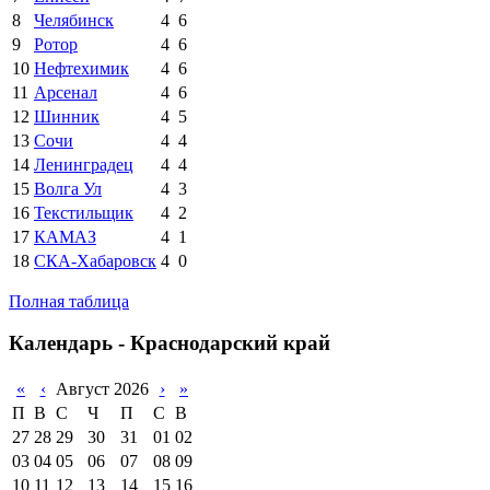
8
Челябинск
4
6
9
Ротор
4
6
10
Нефтехимик
4
6
11
Арсенал
4
6
12
Шинник
4
5
13
Сочи
4
4
14
Ленинградец
4
4
15
Волга Ул
4
3
16
Текстильщик
4
2
17
КАМАЗ
4
1
18
СКА-Хабаровск
4
0
Полная таблица
Календарь - Краснодарский край
«
‹
Август 2026
›
»
П
В
С
Ч
П
С
В
27
28
29
30
31
01
02
03
04
05
06
07
08
09
10
11
12
13
14
15
16