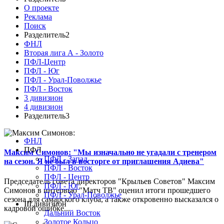
О проекте
Реклама
Поиск
Разделитель2
ФНЛ
Вторая лига А - Золото
ПФЛ-Центр
ПФЛ - Юг
ПФЛ - Урал-Поволжье
ПФЛ - Восток
3 дивизион
4 дивизион
Разделитель3
ФНЛ
ПФЛ
Максим Симонов: "Мы изначально не угадали с тренером
ПФЛ - Запад
на сезон. Я не был в восторге от приглашения Адиева"
ПФЛ - Восток
ПФЛ - Центр
Председатель совета директоров "Крыльев Советов" Максим
ПФЛ - Юг
Симонов в интервью "Матч ТВ" оценил итоги прошедшего
ПФЛ - Урал-Поволжье
сезона для самарского клуба, а также откровенно высказался о
III дивизион
кадровой ошибке...
Дальний Восток
Золотое Кольцо