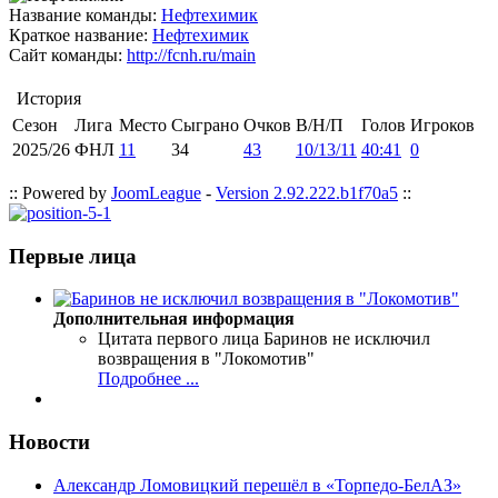
Название команды:
Нефтехимик
Краткое название:
Нефтехимик
Сайт команды:
http://fcnh.ru/main
История
Сезон
Лига
Место
Сыграно
Очков
В/Н/П
Голов
Игроков
2025/26
ФНЛ
11
34
43
10/13/11
40:41
0
:: Powered by
JoomLeague
-
Version 2.92.222.b1f70a5
::
Первые лица
Дополнительная информация
Цитата первого лица
Баринов не исключил
возвращения в "Локомотив"
Подробнее ...
Новости
Александр Ломовицкий перешёл в «Торпедо-БелАЗ»