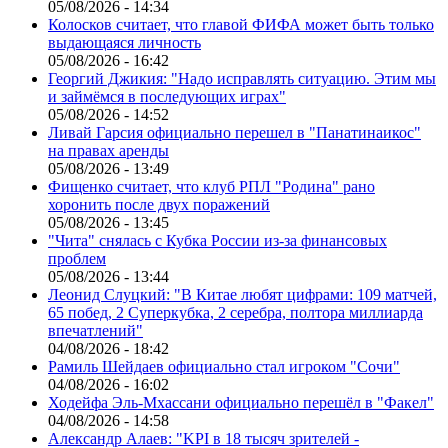
05/08/2026 - 14:34
Колосков считает, что главой ФИФА может быть только
выдающаяся личность
05/08/2026 - 16:42
Георгий Джикия: "Надо исправлять ситуацию. Этим мы
и займёмся в последующих играх"
05/08/2026 - 14:52
Ливай Гарсия официально перешел в "Панатинаикос"
на правах аренды
05/08/2026 - 13:49
Фищенко считает, что клуб РПЛ "Родина" рано
хоронить после двух поражений
05/08/2026 - 13:45
"Чита" снялась с Кубка России из-за финансовых
проблем
05/08/2026 - 13:44
Леонид Слуцкий: "В Китае любят цифрами: 109 матчей,
65 побед, 2 Суперкубка, 2 серебра, полтора миллиарда
впечатлений"
04/08/2026 - 18:42
Рамиль Шейдаев официально стал игроком "Сочи"
04/08/2026 - 16:02
Ходейфа Эль-Мхассани официально перешёл в "Факел"
04/08/2026 - 14:58
Александр Алаев: "KPI в 18 тысяч зрителей -