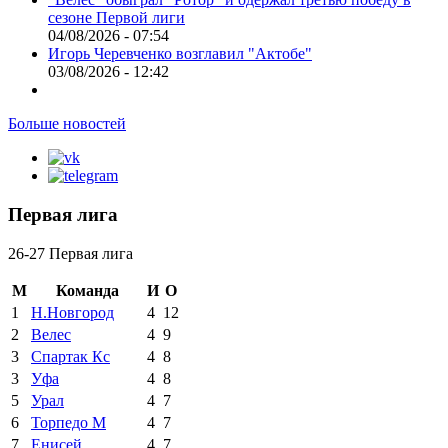
сезоне Первой лиги
04/08/2026 - 07:54
Игорь Черевченко возглавил "Актобе"
03/08/2026 - 12:42
Больше новостей
Первая лига
26-27 Первая лига
М
Команда
И
О
1
Н.Новгород
4
12
2
Велес
4
9
3
Спартак Кс
4
8
3
Уфа
4
8
5
Урал
4
7
6
Торпедо М
4
7
7
Енисей
4
7