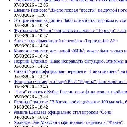
07/08/2026 - 12:06
Шамиль Газизов: "Джапо порвал "кресты" на другой ноге.
07/08/2026 - 11:04
Отстраненный за допинг Заболотный стал игроком клуб
07/08/2026 - 10:58
Футболисты "Сочи" отправятся на матч с "Торпедо" 7 авг
07/08/2026 - 10:57
Александр Ломовицкий перешёл в «Торпедо-БелАЗ»
05/08/2026 - 14:34
Колосков считает, что главой ФИФА может быть только 
05/08/2026 - 16:42
Георгий Джикия: "Надо исправлять ситуацию. Этим мы и
05/08/2026 - 14:52
Ливай Гарсия официально перешел в "Панатинаикос" на 
05/08/2026 - 13:49
Фищенко считает, что клуб РПЛ "Родина" рано хоронить
05/08/2026 - 13:45
"Чита" снялась с Кубка России из-за финансовых пробле
05/08/2026 - 13:44
Леонид Слуцкий: "В Китае любят цифрами: 109 матчей, 6
04/08/2026 - 18:42
Рамиль Шейдаев официально стал игроком "Сочи"
04/08/2026 - 16:02
Ходейфа Эль-Мхассани официально перешёл в "Факел"