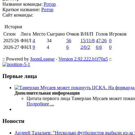
Название команды:
Ротор
Краткое название:
Ротор
Сайт команды:
История
Сезон
Лига
Место
Сыграно
Очков
В/Н/П
Голов
Игроков
2025/26
ФНЛ
4
34
56
15/11/8
47:26
0
2026-27
ФНЛ
9
4
6
2/0/2
6:6
0
:: Powered by
JoomLeague
-
Version 2.92.222.b1f70a5
::
Первые лица
Дополнительная информация
Цитата первого лица
Тамерлан Мусаев может поки
Подробнее ...
Новости
Андрей Талалаев: "Несколько футболистов выбыли из-за 