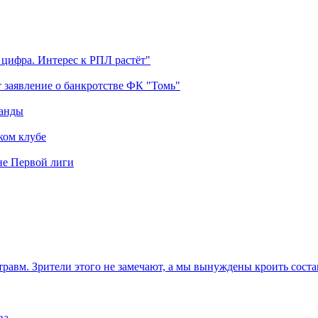
 цифра. Интерес к РПЛ растёт"
 заявление о банкротстве ФК "Томь"
манды
ком клубе
оне Первой лиги
травм. Зрители этого не замечают, а мы вынуждены кроить соста
ва