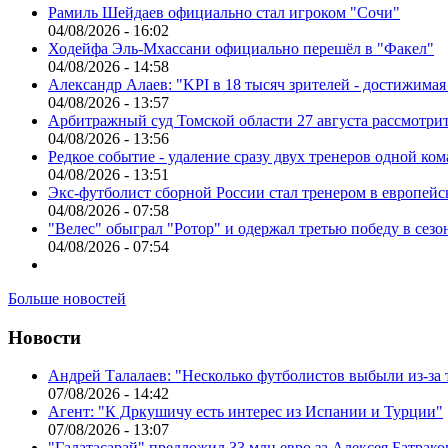
Рамиль Шейдаев официально стал игроком "Сочи"
04/08/2026 - 16:02
Ходейфа Эль-Мхассани официально перешёл в "Факел"
04/08/2026 - 14:58
Александр Алаев: "KPI в 18 тысяч зрителей - достижимая
04/08/2026 - 13:57
Арбитражный суд Томской области 27 августа рассмотрит
04/08/2026 - 13:56
Редкое событие - удаление сразу двух тренеров одной ко
04/08/2026 - 13:51
Экс-футболист сборной России стал тренером в европейс
04/08/2026 - 07:58
"Велес" обыграл "Ротор" и одержал третью победу в сез
04/08/2026 - 07:54
Больше новостей
Новости
Андрей Талалаев: "Несколько футболистов выбыли из-за 
07/08/2026 - 14:42
Агент: "К Дркушичу есть интерес из Испании и Турции"
07/08/2026 - 13:07
"Галатасарай" предложил 33 млн евро за Алексея Батрако