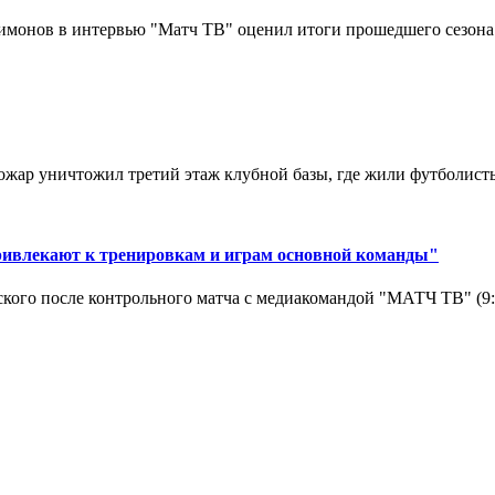
монов в интервью "Матч ТВ" оценил итоги прошедшего сезона д
ар уничтожил третий этаж клубной базы, где жили футболисты. 
ривлекают к тренировкам и играм основной команды"
кого после контрольного матча с медиакомандой "МАТЧ ТВ" (9