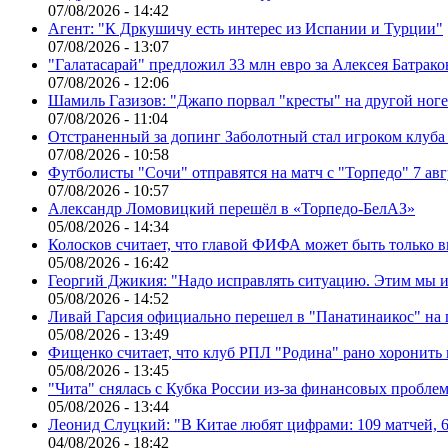
07/08/2026 - 14:42
Агент: "К Дркушичу есть интерес из Испании и Турции"
07/08/2026 - 13:07
"Галатасарай" предложил 33 млн евро за Алексея Батрако
07/08/2026 - 12:06
Шамиль Газизов: "Джапо порвал "кресты" на другой ноге.
07/08/2026 - 11:04
Отстраненный за допинг Заболотный стал игроком клуб
07/08/2026 - 10:58
Футболисты "Сочи" отправятся на матч с "Торпедо" 7 авг
07/08/2026 - 10:57
Александр Ломовицкий перешёл в «Торпедо-БелАЗ»
05/08/2026 - 14:34
Колосков считает, что главой ФИФА может быть только 
05/08/2026 - 16:42
Георгий Джикия: "Надо исправлять ситуацию. Этим мы и
05/08/2026 - 14:52
Ливай Гарсия официально перешел в "Панатинаикос" на 
05/08/2026 - 13:49
Фищенко считает, что клуб РПЛ "Родина" рано хоронить
05/08/2026 - 13:45
"Чита" снялась с Кубка России из-за финансовых пробле
05/08/2026 - 13:44
Леонид Слуцкий: "В Китае любят цифрами: 109 матчей, 6
04/08/2026 - 18:42