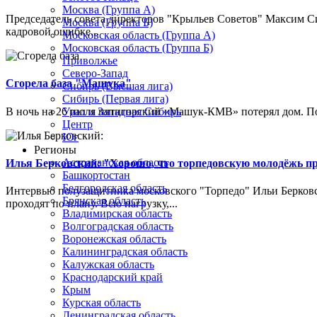
Москва (Группа А)
Председатель совета директоров "Крыльев Советов" Максим Си
Москва (Группа Б)
кадровой ошибке...
Московская область (Группа А)
Московская область (Группа Б)
Приволжье
Северо-Запад
Сгорела база "Машука"
Сибирь (Высшая лига)
Сибирь (Первая лига)
В ночь на 26 июля пятигорский «Машук-КМВ» потерял дом. Пож
Урал и Западная Сибирь
Центр
Юг
Регионы
Астраханская область
Илья Берковский: "Хорошо, что торпедовскую молодёжь п
Башкортостан
Белгородская область
Интервью полузащитника московского "Торпедо" Ильи Берковс
Брянская область
проходят по плану. Всю нагрузку,...
Владимирская область
Волгоградская область
Воронежская область
Калининградская область
Калужская область
Краснодарский край
Крым
Курская область
Ленинградская область