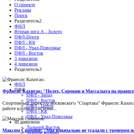
О проекте
Реклама
Поиск
Разделитель2
ФНЛ
Вторая лига А - Золото
ПФЛ-Центр
ПФЛ - Юг
ПФЛ - Урал-Поволжье
ПФЛ - Восток
3 дивизион
4 дивизион
Разделитель3
ФНЛ
ПФЛ
Франсис Кахигао: "Полех, Сорокин и Массалыга на правиль
ПФЛ - Запад
ПФЛ - Восток
Спортивный директор московского "Спартака" Франсис Кахигао
ПФЛ - Центр
работе клубной системы...
ПФЛ - Юг
ПФЛ - Урал-Поволжье
III дивизион
Дальний Восток
Максим Симонов: "Мы изначально не угадали с тренером на
Золотое Кольцо