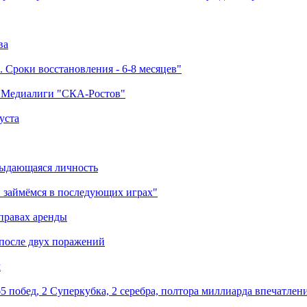
ва
 Сроки восстановления - 6-8 месяцев"
а Медиалиги "СКА-Ростов"
уста
выдающаяся личность
 займёмся в последующих играх"
правах аренды
 после двух поражений
м
5 побед, 2 Суперкубка, 2 серебра, полтора миллиарда впечатлен