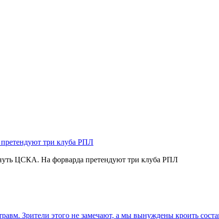
нуть ЦСКА. На форварда претендуют три клуба РПЛ
травм. Зрители этого не замечают, а мы вынуждены кроить соста