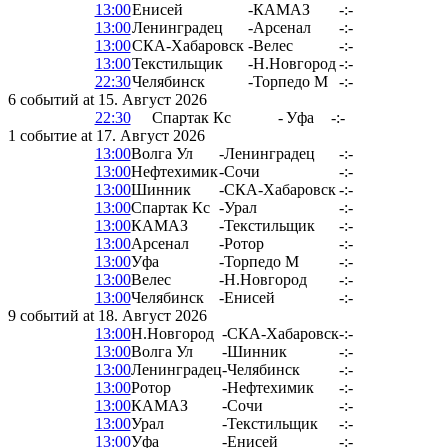
13:00
Енисей
-
КАМАЗ
-:-
13:00
Ленинградец
-
Арсенал
-:-
13:00
СКА-Хабаровск
-
Велес
-:-
13:00
Текстильщик
-
Н.Новгород
-:-
22:30
Челябинск
-
Торпедо М
-:-
6 событий at 15. Август 2026
22:30
Спартак Кс
-
Уфа
-:-
1 событие at 17. Август 2026
13:00
Волга Ул
-
Ленинградец
-:-
13:00
Нефтехимик
-
Сочи
-:-
13:00
Шинник
-
СКА-Хабаровск
-:-
13:00
Спартак Кс
-
Урал
-:-
13:00
КАМАЗ
-
Текстильщик
-:-
13:00
Арсенал
-
Ротор
-:-
13:00
Уфа
-
Торпедо М
-:-
13:00
Велес
-
Н.Новгород
-:-
13:00
Челябинск
-
Енисей
-:-
9 событий at 18. Август 2026
13:00
Н.Новгород
-
СКА-Хабаровск
-:-
13:00
Волга Ул
-
Шинник
-:-
13:00
Ленинградец
-
Челябинск
-:-
13:00
Ротор
-
Нефтехимик
-:-
13:00
КАМАЗ
-
Сочи
-:-
13:00
Урал
-
Текстильщик
-:-
13:00
Уфа
-
Енисей
-:-