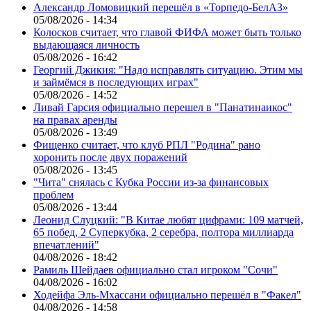
Александр Ломовицкий перешёл в «Торпедо-БелАЗ»
05/08/2026 - 14:34
Колосков считает, что главой ФИФА может быть только
выдающаяся личность
05/08/2026 - 16:42
Георгий Джикия: "Надо исправлять ситуацию. Этим мы
и займёмся в последующих играх"
05/08/2026 - 14:52
Ливай Гарсия официально перешел в "Панатинаикос"
на правах аренды
05/08/2026 - 13:49
Фищенко считает, что клуб РПЛ "Родина" рано
хоронить после двух поражений
05/08/2026 - 13:45
"Чита" снялась с Кубка России из-за финансовых
проблем
05/08/2026 - 13:44
Леонид Слуцкий: "В Китае любят цифрами: 109 матчей,
65 побед, 2 Суперкубка, 2 серебра, полтора миллиарда
впечатлений"
04/08/2026 - 18:42
Рамиль Шейдаев официально стал игроком "Сочи"
04/08/2026 - 16:02
Ходейфа Эль-Мхассани официально перешёл в "Факел"
04/08/2026 - 14:58