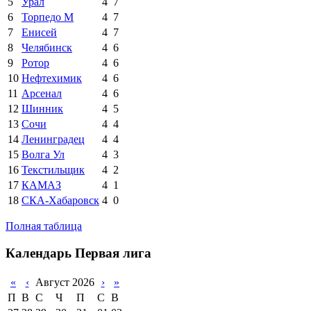
5
Урал
4
7
6
Торпедо М
4
7
7
Енисей
4
7
8
Челябинск
4
6
9
Ротор
4
6
10
Нефтехимик
4
6
11
Арсенал
4
6
12
Шинник
4
5
13
Сочи
4
4
14
Ленинградец
4
4
15
Волга Ул
4
3
16
Текстильщик
4
2
17
КАМАЗ
4
1
18
СКА-Хабаровск
4
0
Полная таблица
Календарь Первая лига
«
‹
Август 2026
›
»
П
В
С
Ч
П
С
В