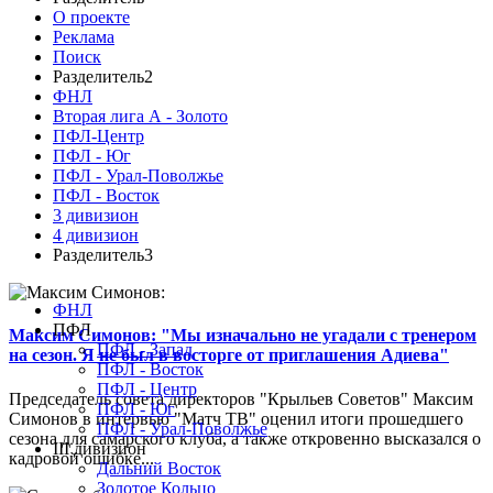
О проекте
Реклама
Поиск
Разделитель2
ФНЛ
Вторая лига А - Золото
ПФЛ-Центр
ПФЛ - Юг
ПФЛ - Урал-Поволжье
ПФЛ - Восток
3 дивизион
4 дивизион
Разделитель3
ФНЛ
ПФЛ
Максим Симонов: "Мы изначально не угадали с тренером
ПФЛ - Запад
на сезон. Я не был в восторге от приглашения Адиева"
ПФЛ - Восток
ПФЛ - Центр
Председатель совета директоров "Крыльев Советов" Максим
ПФЛ - Юг
Симонов в интервью "Матч ТВ" оценил итоги прошедшего
ПФЛ - Урал-Поволжье
сезона для самарского клуба, а также откровенно высказался о
III дивизион
кадровой ошибке...
Дальний Восток
Золотое Кольцо