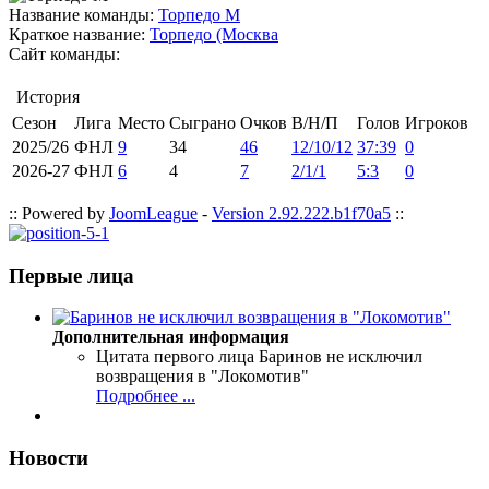
Название команды:
Торпедо М
Краткое название:
Торпедо (Москва
Сайт команды:
История
Сезон
Лига
Место
Сыграно
Очков
В/Н/П
Голов
Игроков
2025/26
ФНЛ
9
34
46
12/10/12
37:39
0
2026-27
ФНЛ
6
4
7
2/1/1
5:3
0
:: Powered by
JoomLeague
-
Version 2.92.222.b1f70a5
::
Первые лица
Дополнительная информация
Цитата первого лица
Баринов не исключил
возвращения в "Локомотив"
Подробнее ...
Новости