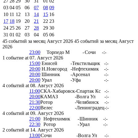
27
28
29
30
31
01
02
03
04
05
06
07
08
09
10
11
12
13
14
15
16
17
18
19
20
21
22
23
24
25
26
27
28
29
30
31
01
02
03
04
05
06
45 событий за месяц Август 2026
45 событий за месяц Август
2026
23:00
Торпедо М
-
Сочи
-:-
1 событие at 07. Август 2026
15:00
Енисей
-
Текстильщик
-:-
20:00
Н.Новгород
-
Нефтехимик
-:-
20:00
Шинник
-
Арсенал
-:-
20:00
Урал
-
Уфа
-:-
4 событий at 08. Август 2026
11:00
СКА-Хабаровск
-
Спартак Кс
-:-
20:00
КАМАЗ
-
Волга Ул
-:-
21:30
Ротор
-
Челябинск
-:-
22:00
Велес
-
Ленинградец
-:-
4 событий at 09. Август 2026
21:00
Нефтехимик
-
Шинник
-:-
22:30
Ротор
-
Урал
-:-
2 событий at 14. Август 2026
13:00
Сочи
-
Волга Ул
-:-