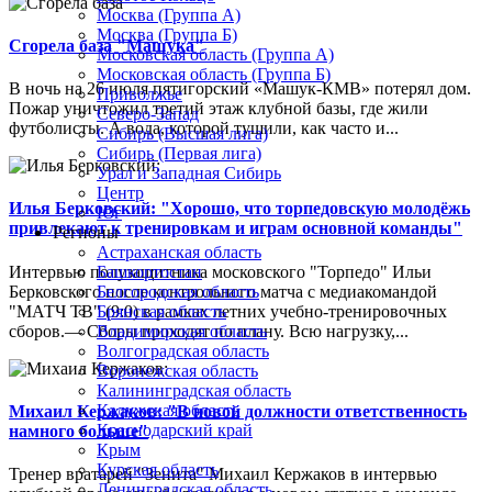
Москва (Группа А)
Москва (Группа Б)
Сгорела база "Машука"
Московская область (Группа А)
Московская область (Группа Б)
В ночь на 26 июля пятигорский «Машук-КМВ» потерял дом.
Приволжье
Пожар уничтожил третий этаж клубной базы, где жили
Северо-Запад
футболисты. А вода, которой тушили, как часто и...
Сибирь (Высшая лига)
Сибирь (Первая лига)
Урал и Западная Сибирь
Центр
Илья Берковский: "Хорошо, что торпедовскую молодёжь
Юг
привлекают к тренировкам и играм основной команды"
Регионы
Астраханская область
Интервью полузащитника московского "Торпедо" Ильи
Башкортостан
Берковского после контрольного матча с медиакомандой
Белгородская область
"МАТЧ ТВ" (9:0) в рамках летних учебно-тренировочных
Брянская область
сборов.— Сборы проходят по плану. Всю нагрузку,...
Владимирская область
Волгоградская область
Воронежская область
Калининградская область
Калужская область
Михаил Кержаков: "В новой должности ответственность
Краснодарский край
намного больше"
Крым
Курская область
Тренер вратарей "Зенита" Михаил Кержаков в интервью
Ленинградская область