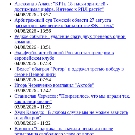
Александр Алаев: "KPI в 18 тысяч зрителей -
достижимая цифра. Интерес к РПЛ растёт"
04/08/2026 - 13:57
Арбитражный суд Томской области 27 августа
рассмотрит заявление о банкротстве ФК "Томь"
04/08/2026 - 13:56
Редкое событие - удаление сразу двух тренеров одной
команды
04/08/2026 - 13:51
Экс-футболист сборной России стал тренером в
европейском клубе
04/08/2026 - 07:58
"Велес" обыграл "Ротор" и одержал третью победу в
сезоне Первой лиги
04/08/2026 - 07:54
Игорь Черевченко возглавил "Актобе"
03/08/2026 - 12:42
Станислав Черчесов: "Понравилось, что мы играли так,
как планировали"
03/08/2026 - 11:23
Хуан Карседо: "В любом случае мы не можем зависеть
от арбитров"
03/08/2026 - 11:22
В ворота "Спартака" назначили пенальти после
розыгрыша свободного удара от ворот