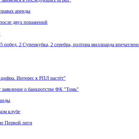
правах аренды
 после двух поражений
м
5 побед, 2 Суперкубка, 2 серебра, полтора миллиарда впечатлен
 цифра. Интерес к РПЛ растёт"
 заявление о банкротстве ФК "Томь"
манды
ком клубе
оне Первой лиги