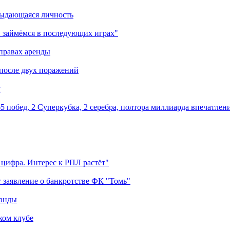
выдающаяся личность
 займёмся в последующих играх"
правах аренды
 после двух поражений
м
5 побед, 2 Суперкубка, 2 серебра, полтора миллиарда впечатлен
 цифра. Интерес к РПЛ растёт"
 заявление о банкротстве ФК "Томь"
манды
ком клубе