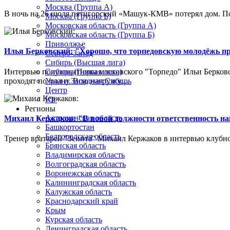
Москва (Группа А)
В ночь на 26 июля пятигорский «Машук-КМВ» потерял дом. Пож
Москва (Группа Б)
Московская область (Группа А)
Московская область (Группа Б)
Приволжье
Илья Берковский: "Хорошо, что торпедовскую молодёжь п
Северо-Запад
Сибирь (Высшая лига)
Интервью полузащитника московского "Торпедо" Ильи Берковс
Сибирь (Первая лига)
проходят по плану. Всю нагрузку,...
Урал и Западная Сибирь
Центр
Юг
Регионы
Астраханская область
Михаил Кержаков: "В новой должности ответственность н
Башкортостан
Белгородская область
Тренер вратарей "Зенита" Михаил Кержаков в интервью клубной
Брянская область
Владимирская область
Волгоградская область
Воронежская область
Калининградская область
Калужская область
Краснодарский край
Крым
Курская область
Ленинградская область