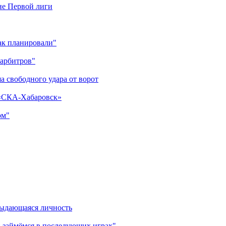
оне Первой лиги
как планировали"
 арбитров"
а свободного удара от ворот
 «СКА-Хабаровск»
ом"
выдающаяся личность
 займёмся в последующих играх"