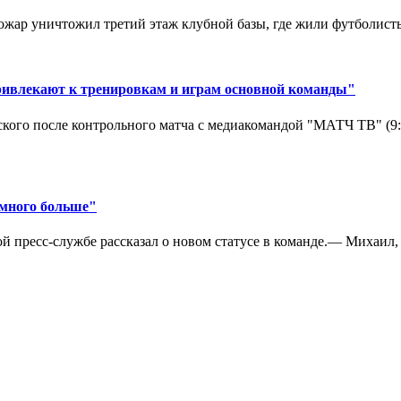
ар уничтожил третий этаж клубной базы, где жили футболисты. 
ривлекают к тренировкам и играм основной команды"
кого после контрольного матча с медиакомандой "МАТЧ ТВ" (9
амного больше"
 пресс-службе рассказал о новом статусе в команде.— Михаил, к