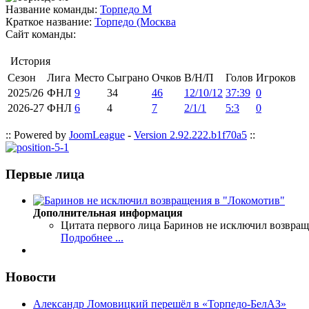
Название команды:
Торпедо М
Краткое название:
Торпедо (Москва
Сайт команды:
История
Сезон
Лига
Место
Сыграно
Очков
В/Н/П
Голов
Игроков
2025/26
ФНЛ
9
34
46
12/10/12
37:39
0
2026-27
ФНЛ
6
4
7
2/1/1
5:3
0
:: Powered by
JoomLeague
-
Version 2.92.222.b1f70a5
::
Первые лица
Дополнительная информация
Цитата первого лица
Баринов не исключил возвращ
Подробнее ...
Новости
Александр Ломовицкий перешёл в «Торпедо-БелАЗ»