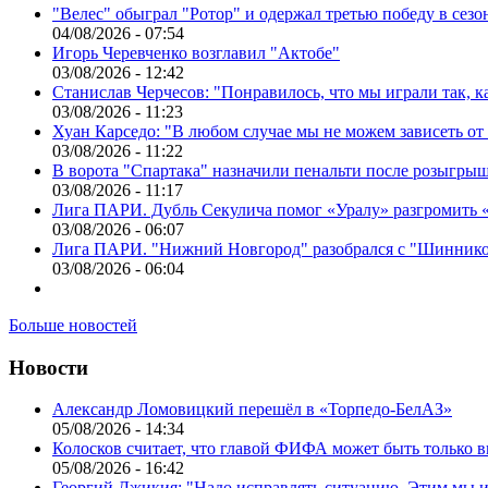
"Велес" обыграл "Ротор" и одержал третью победу в сез
04/08/2026 - 07:54
Игорь Черевченко возглавил "Актобе"
03/08/2026 - 12:42
Станислав Черчесов: "Понравилось, что мы играли так, 
03/08/2026 - 11:23
Хуан Карседо: "В любом случае мы не можем зависеть от
03/08/2026 - 11:22
В ворота "Спартака" назначили пенальти после розыгрыш
03/08/2026 - 11:17
Лига ПАРИ. Дубль Секулича помог «Уралу» разгромить
03/08/2026 - 06:07
Лига ПАРИ. "Нижний Новгород" разобрался с "Шинник
03/08/2026 - 06:04
Больше новостей
Новости
Александр Ломовицкий перешёл в «Торпедо-БелАЗ»
05/08/2026 - 14:34
Колосков считает, что главой ФИФА может быть только 
05/08/2026 - 16:42
Георгий Джикия: "Надо исправлять ситуацию. Этим мы и