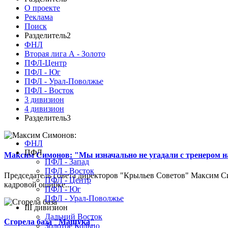
О проекте
Реклама
Поиск
Разделитель2
ФНЛ
Вторая лига А - Золото
ПФЛ-Центр
ПФЛ - Юг
ПФЛ - Урал-Поволжье
ПФЛ - Восток
3 дивизион
4 дивизион
Разделитель3
ФНЛ
ПФЛ
Максим Симонов: "Мы изначально не угадали с тренером на
ПФЛ - Запад
ПФЛ - Восток
Председатель совета директоров "Крыльев Советов" Максим Си
ПФЛ - Центр
кадровой ошибке...
ПФЛ - Юг
ПФЛ - Урал-Поволжье
III дивизион
Дальний Восток
Сгорела база "Машука"
Золотое Кольцо