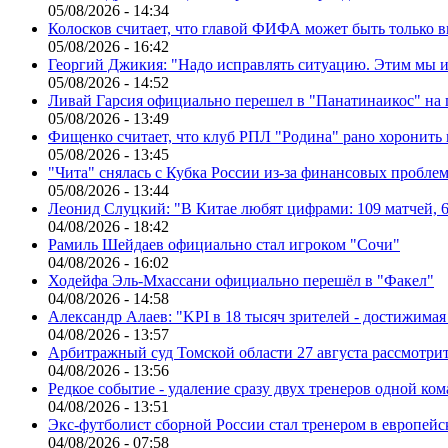
05/08/2026 - 14:34
Колосков считает, что главой ФИФА может быть только 
05/08/2026 - 16:42
Георгий Джикия: "Надо исправлять ситуацию. Этим мы и
05/08/2026 - 14:52
Ливай Гарсия официально перешел в "Панатинаикос" на 
05/08/2026 - 13:49
Фищенко считает, что клуб РПЛ "Родина" рано хоронить
05/08/2026 - 13:45
"Чита" снялась с Кубка России из-за финансовых пробле
05/08/2026 - 13:44
Леонид Слуцкий: "В Китае любят цифрами: 109 матчей, 6
04/08/2026 - 18:42
Рамиль Шейдаев официально стал игроком "Сочи"
04/08/2026 - 16:02
Ходейфа Эль-Мхассани официально перешёл в "Факел"
04/08/2026 - 14:58
Александр Алаев: "KPI в 18 тысяч зрителей - достижимая
04/08/2026 - 13:57
Арбитражный суд Томской области 27 августа рассмотрит
04/08/2026 - 13:56
Редкое событие - удаление сразу двух тренеров одной ко
04/08/2026 - 13:51
Экс-футболист сборной России стал тренером в европейс
04/08/2026 - 07:58