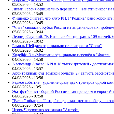
05/08/2026 - 14:52
Ливай Гарсия официально перешел в "Панатинаикос" на 
05/08/2026 - 13:49
Фищенко считает, что клуб РПЛ "Родина" рано хоронить
05/08/2026 - 13:45
"Чита" снялась с Кубка России из-за финансовых пробле
05/08/2026 - 13:44
Леонид Слуцкий: "В Китае любят цифрами: 109 матчей, 6
04/08/2026 - 18:42
Рамиль Шейдаев официально стал игроком "Сочи"
04/08/2026 - 16:02
Ходейфа Эль-Мхассани официально перешёл в "Факел"
04/08/2026 - 14:58
Александр Алаев: "KPI в 18 тысяч зрителей - достижимая
04/08/2026 - 13:57
Арбитражный суд Томской области 27 августа рассмотрит
04/08/2026 - 13:56
Редкое событие - удаление сразу двух тренеров одной ко
04/08/2026 - 13:51
Экс-футболист сборной России стал тренером в европейс
04/08/2026 - 07:58
"Велес" обыграл "Ротор" и одержал третью победу в сез
04/08/2026 - 07:54
Игорь Черевченко возглавил "Актобе"