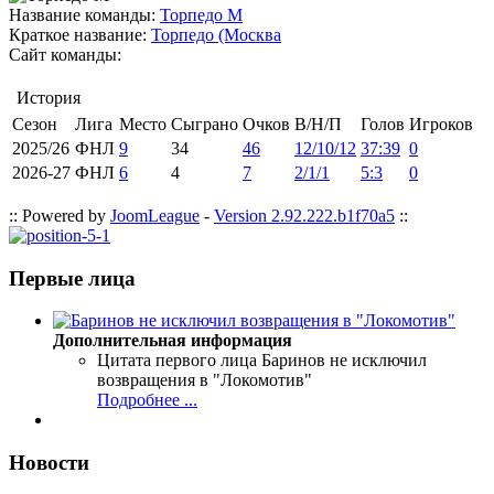
Название команды:
Торпедо М
Краткое название:
Торпедо (Москва
Сайт команды:
История
Сезон
Лига
Место
Сыграно
Очков
В/Н/П
Голов
Игроков
2025/26
ФНЛ
9
34
46
12/10/12
37:39
0
2026-27
ФНЛ
6
4
7
2/1/1
5:3
0
:: Powered by
JoomLeague
-
Version 2.92.222.b1f70a5
::
Первые лица
Дополнительная информация
Цитата первого лица
Баринов не исключил
возвращения в "Локомотив"
Подробнее ...
Новости