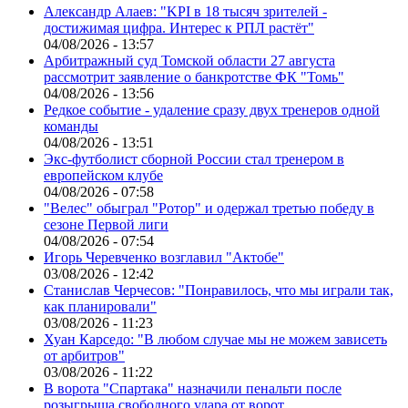
Александр Алаев: "KPI в 18 тысяч зрителей -
достижимая цифра. Интерес к РПЛ растёт"
04/08/2026 - 13:57
Арбитражный суд Томской области 27 августа
рассмотрит заявление о банкротстве ФК "Томь"
04/08/2026 - 13:56
Редкое событие - удаление сразу двух тренеров одной
команды
04/08/2026 - 13:51
Экс-футболист сборной России стал тренером в
европейском клубе
04/08/2026 - 07:58
"Велес" обыграл "Ротор" и одержал третью победу в
сезоне Первой лиги
04/08/2026 - 07:54
Игорь Черевченко возглавил "Актобе"
03/08/2026 - 12:42
Станислав Черчесов: "Понравилось, что мы играли так,
как планировали"
03/08/2026 - 11:23
Хуан Карседо: "В любом случае мы не можем зависеть
от арбитров"
03/08/2026 - 11:22
В ворота "Спартака" назначили пенальти после
розыгрыша свободного удара от ворот