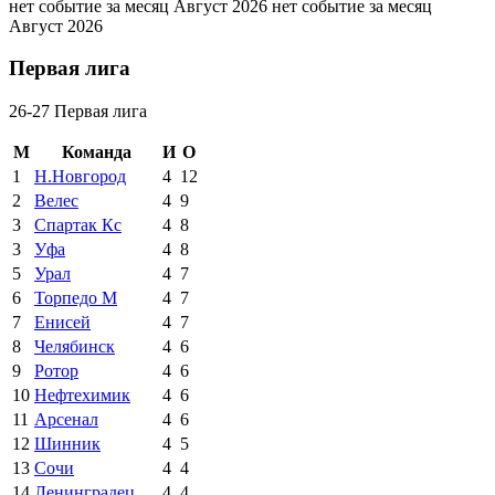
нет событие за месяц Август 2026
нет событие за месяц
Август 2026
Первая лига
26-27 Первая лига
М
Команда
И
О
1
Н.Новгород
4
12
2
Велес
4
9
3
Спартак Кс
4
8
3
Уфа
4
8
5
Урал
4
7
6
Торпедо М
4
7
7
Енисей
4
7
8
Челябинск
4
6
9
Ротор
4
6
10
Нефтехимик
4
6
11
Арсенал
4
6
12
Шинник
4
5
13
Сочи
4
4
14
Ленинградец
4
4