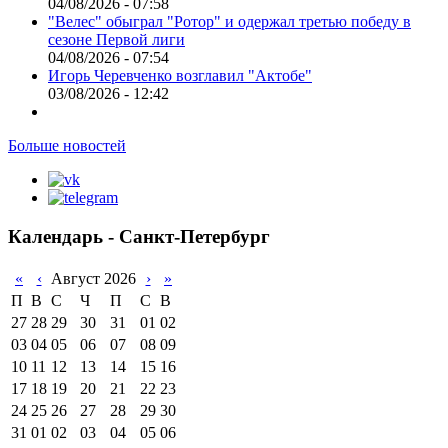
04/08/2026 - 07:58
"Велес" обыграл "Ротор" и одержал третью победу в
сезоне Первой лиги
04/08/2026 - 07:54
Игорь Черевченко возглавил "Актобе"
03/08/2026 - 12:42
Больше новостей
Календарь - Санкт-Петербург
«
‹
Август 2026
›
»
П
В
С
Ч
П
С
В
27
28
29
30
31
01
02
03
04
05
06
07
08
09
10
11
12
13
14
15
16
17
18
19
20
21
22
23
24
25
26
27
28
29
30
31
01
02
03
04
05
06