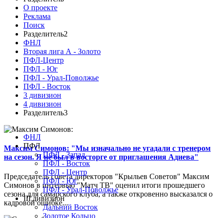
О проекте
Реклама
Поиск
Разделитель2
ФНЛ
Вторая лига А - Золото
ПФЛ-Центр
ПФЛ - Юг
ПФЛ - Урал-Поволжье
ПФЛ - Восток
3 дивизион
4 дивизион
Разделитель3
ФНЛ
ПФЛ
Максим Симонов: "Мы изначально не угадали с тренером
ПФЛ - Запад
на сезон. Я не был в восторге от приглашения Адиева"
ПФЛ - Восток
ПФЛ - Центр
Председатель совета директоров "Крыльев Советов" Максим
ПФЛ - Юг
Симонов в интервью "Матч ТВ" оценил итоги прошедшего
ПФЛ - Урал-Поволжье
сезона для самарского клуба, а также откровенно высказался о
III дивизион
кадровой ошибке...
Дальний Восток
Золотое Кольцо