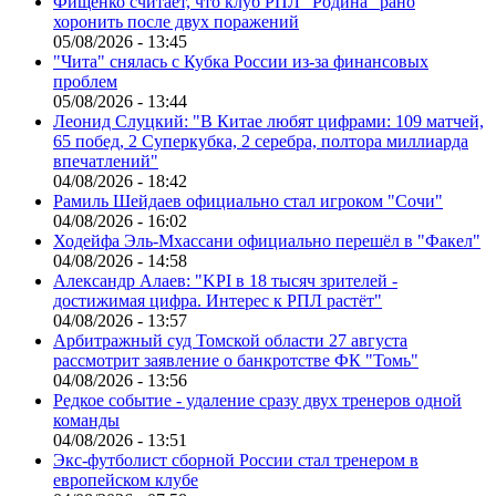
Фищенко считает, что клуб РПЛ "Родина" рано
хоронить после двух поражений
05/08/2026 - 13:45
"Чита" снялась с Кубка России из-за финансовых
проблем
05/08/2026 - 13:44
Леонид Слуцкий: "В Китае любят цифрами: 109 матчей,
65 побед, 2 Суперкубка, 2 серебра, полтора миллиарда
впечатлений"
04/08/2026 - 18:42
Рамиль Шейдаев официально стал игроком "Сочи"
04/08/2026 - 16:02
Ходейфа Эль-Мхассани официально перешёл в "Факел"
04/08/2026 - 14:58
Александр Алаев: "KPI в 18 тысяч зрителей -
достижимая цифра. Интерес к РПЛ растёт"
04/08/2026 - 13:57
Арбитражный суд Томской области 27 августа
рассмотрит заявление о банкротстве ФК "Томь"
04/08/2026 - 13:56
Редкое событие - удаление сразу двух тренеров одной
команды
04/08/2026 - 13:51
Экс-футболист сборной России стал тренером в
европейском клубе