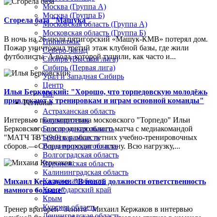
Москва (Группа А)
Москва (Группа Б)
Сгорела база "Машука"
Московская область (Группа А)
Московская область (Группа Б)
В ночь на 26 июля пятигорский «Машук-КМВ» потерял дом.
Приволжье
Пожар уничтожил третий этаж клубной базы, где жили
Северо-Запад
футболисты. А вода, которой тушили, как часто и...
Сибирь (Высшая лига)
Сибирь (Первая лига)
Урал и Западная Сибирь
Центр
Илья Берковский: "Хорошо, что торпедовскую молодёжь
Юг
привлекают к тренировкам и играм основной команды"
Регионы
Астраханская область
Интервью полузащитника московского "Торпедо" Ильи
Башкортостан
Берковского после контрольного матча с медиакомандой
Белгородская область
"МАТЧ ТВ" (9:0) в рамках летних учебно-тренировочных
Брянская область
сборов.— Сборы проходят по плану. Всю нагрузку,...
Владимирская область
Волгоградская область
Воронежская область
Калининградская область
Калужская область
Михаил Кержаков: "В новой должности ответственность
Краснодарский край
намного больше"
Крым
Курская область
Тренер вратарей "Зенита" Михаил Кержаков в интервью
Ленинградская область