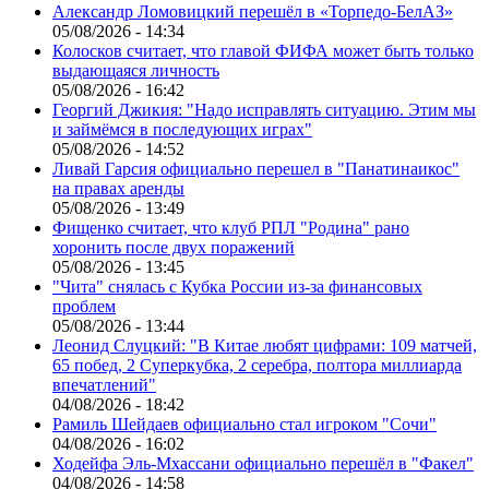
Александр Ломовицкий перешёл в «Торпедо-БелАЗ»
05/08/2026 - 14:34
Колосков считает, что главой ФИФА может быть только
выдающаяся личность
05/08/2026 - 16:42
Георгий Джикия: "Надо исправлять ситуацию. Этим мы
и займёмся в последующих играх"
05/08/2026 - 14:52
Ливай Гарсия официально перешел в "Панатинаикос"
на правах аренды
05/08/2026 - 13:49
Фищенко считает, что клуб РПЛ "Родина" рано
хоронить после двух поражений
05/08/2026 - 13:45
"Чита" снялась с Кубка России из-за финансовых
проблем
05/08/2026 - 13:44
Леонид Слуцкий: "В Китае любят цифрами: 109 матчей,
65 побед, 2 Суперкубка, 2 серебра, полтора миллиарда
впечатлений"
04/08/2026 - 18:42
Рамиль Шейдаев официально стал игроком "Сочи"
04/08/2026 - 16:02
Ходейфа Эль-Мхассани официально перешёл в "Факел"
04/08/2026 - 14:58