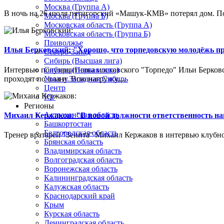
Москва (Группа А)
В ночь на 26 июля пятигорский «Машук-КМВ» потерял дом. Пож
Москва (Группа Б)
Московская область (Группа А)
Московская область (Группа Б)
Приволжье
Илья Берковский: "Хорошо, что торпедовскую молодёжь п
Северо-Запад
Сибирь (Высшая лига)
Интервью полузащитника московского "Торпедо" Ильи Берковс
Сибирь (Первая лига)
проходят по плану. Всю нагрузку,...
Урал и Западная Сибирь
Центр
Юг
Регионы
Астраханская область
Михаил Кержаков: "В новой должности ответственность н
Башкортостан
Белгородская область
Тренер вратарей "Зенита" Михаил Кержаков в интервью клубной
Брянская область
Владимирская область
Волгоградская область
Воронежская область
Калининградская область
Калужская область
Краснодарский край
Крым
Курская область
Ленинградская область