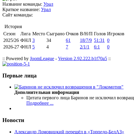
Название команды:
Урал
Краткое название:
Урал
Сайт команды:
История
Сезон
Лига
Место
Сыграно
Очков
В/Н/П
Голов
Игроков
2025/26
ФНЛ
3
34
61
18/7/9
51:31
0
2026-27
ФНЛ
5
4
7
2/1/1
6:1
0
:: Powered by
JoomLeague
-
Version 2.92.222.b1f70a5
::
Первые лица
Дополнительная информация
Цитата первого лица
Баринов не исключил возвращ
Подробнее ...
Новости
Александр Ломовицкий перешёл в «Торпедо-БелАЗ»