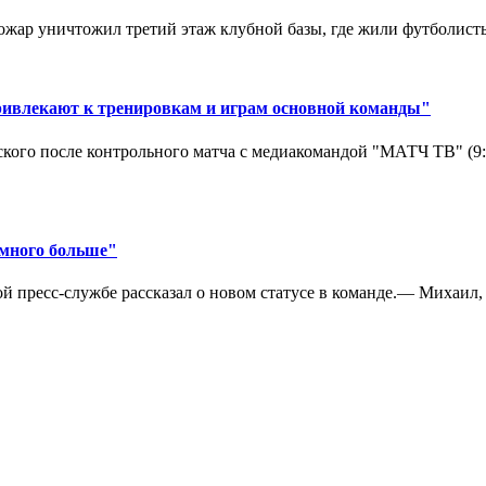
ар уничтожил третий этаж клубной базы, где жили футболисты. 
ривлекают к тренировкам и играм основной команды"
кого после контрольного матча с медиакомандой "МАТЧ ТВ" (9
амного больше"
 пресс-службе рассказал о новом статусе в команде.— Михаил, к