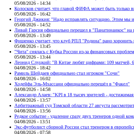
05/08/2026 - 14:34
Колосков считает, что главой ФИФА может быть только 
05/08/2026 - 16:42
Георгий Джикия: "Надо исправлять ситуацию. Этим мы и
05/08/2026 - 14:52
Ливай Гарсия официально перешел в "Панатинаикос" на 
05/08/2026 - 13:49
Фищенко считает, что клуб РПЛ "Родина" рано хоронить
05/08/2026 - 13:45
"Чита" снялась с Кубка России из-за финансовых пробле
05/08/2026 - 13:44
Леонид Слуцкий: "В Китае любят цифрами: 109 матчей, 6
04/08/2026 - 18:42
Рамиль Шейдаев официально стал игроком "Сочи"
04/08/2026 - 16:02
Ходейфа Эль-Мхассани официально перешёл в "Факел"
04/08/2026 - 14:58
Александр Алаев: "KPI в 18 тысяч зрителей - достижимая
04/08/2026 - 13:57
Арбитражный суд Томской области 27 августа рассмотрит
04/08/2026 - 13:56
Редкое событие - удаление сразу двух тренеров одной ко
04/08/2026 - 13:51
Экс-футболист сборной России стал тренером в европейс
04/08/2026 - 07:58