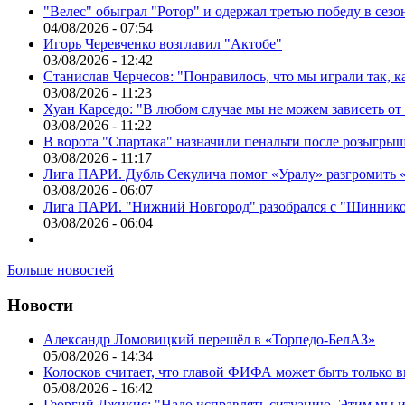
"Велес" обыграл "Ротор" и одержал третью победу в сез
04/08/2026 - 07:54
Игорь Черевченко возглавил "Актобе"
03/08/2026 - 12:42
Станислав Черчесов: "Понравилось, что мы играли так, 
03/08/2026 - 11:23
Хуан Карседо: "В любом случае мы не можем зависеть от
03/08/2026 - 11:22
В ворота "Спартака" назначили пенальти после розыгрыш
03/08/2026 - 11:17
Лига ПАРИ. Дубль Секулича помог «Уралу» разгромить
03/08/2026 - 06:07
Лига ПАРИ. "Нижний Новгород" разобрался с "Шинник
03/08/2026 - 06:04
Больше новостей
Новости
Александр Ломовицкий перешёл в «Торпедо-БелАЗ»
05/08/2026 - 14:34
Колосков считает, что главой ФИФА может быть только 
05/08/2026 - 16:42
Георгий Джикия: "Надо исправлять ситуацию. Этим мы и