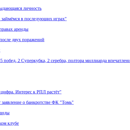
выдающаяся личность
 займёмся в последующих играх"
правах аренды
 после двух поражений
м
5 побед, 2 Суперкубка, 2 серебра, полтора миллиарда впечатлен
 цифра. Интерес к РПЛ растёт"
 заявление о банкротстве ФК "Томь"
манды
ком клубе