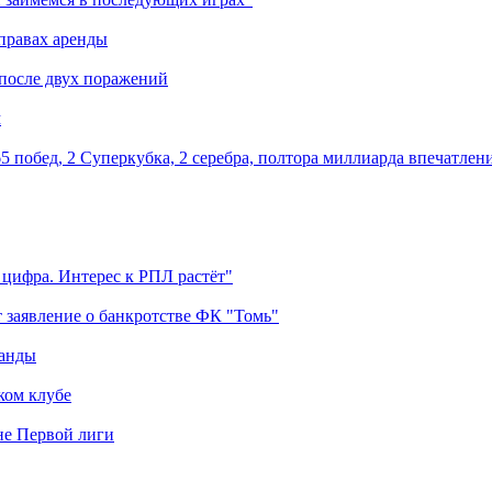
правах аренды
 после двух поражений
м
5 побед, 2 Суперкубка, 2 серебра, полтора миллиарда впечатлен
 цифра. Интерес к РПЛ растёт"
 заявление о банкротстве ФК "Томь"
манды
ком клубе
оне Первой лиги