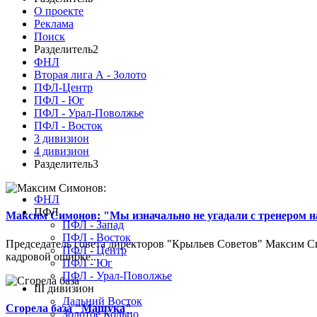
О проекте
Реклама
Поиск
Разделитель2
ФНЛ
Вторая лига А - Золото
ПФЛ-Центр
ПФЛ - Юг
ПФЛ - Урал-Поволжье
ПФЛ - Восток
3 дивизион
4 дивизион
Разделитель3
ФНЛ
ПФЛ
Максим Симонов: "Мы изначально не угадали с тренером на
ПФЛ - Запад
ПФЛ - Восток
Председатель совета директоров "Крыльев Советов" Максим Си
ПФЛ - Центр
кадровой ошибке...
ПФЛ - Юг
ПФЛ - Урал-Поволжье
III дивизион
Дальний Восток
Сгорела база "Машука"
Золотое Кольцо