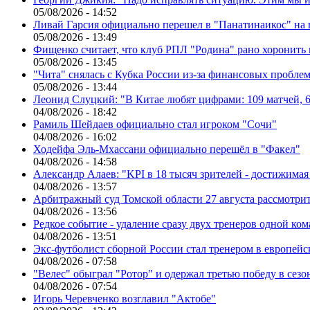
05/08/2026 - 14:52
Ливай Гарсия официально перешел в "Панатинаикос" на 
05/08/2026 - 13:49
Фищенко считает, что клуб РПЛ "Родина" рано хоронить
05/08/2026 - 13:45
"Чита" снялась с Кубка России из-за финансовых пробле
05/08/2026 - 13:44
Леонид Слуцкий: "В Китае любят цифрами: 109 матчей, 6
04/08/2026 - 18:42
Рамиль Шейдаев официально стал игроком "Сочи"
04/08/2026 - 16:02
Ходейфа Эль-Мхассани официально перешёл в "Факел"
04/08/2026 - 14:58
Александр Алаев: "KPI в 18 тысяч зрителей - достижимая
04/08/2026 - 13:57
Арбитражный суд Томской области 27 августа рассмотрит
04/08/2026 - 13:56
Редкое событие - удаление сразу двух тренеров одной ко
04/08/2026 - 13:51
Экс-футболист сборной России стал тренером в европейс
04/08/2026 - 07:58
"Велес" обыграл "Ротор" и одержал третью победу в сез
04/08/2026 - 07:54
Игорь Черевченко возглавил "Актобе"