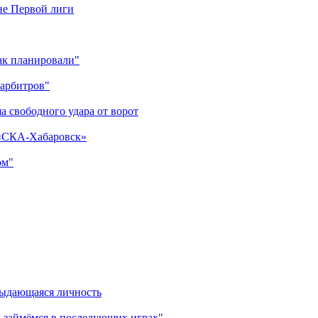
оне Первой лиги
как планировали"
 арбитров"
а свободного удара от ворот
 «СКА-Хабаровск»
ом"
выдающаяся личность
 займёмся в последующих играх"