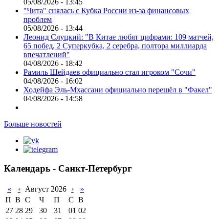
05/08/2026 - 13:45
"Чита" снялась с Кубка России из-за финансовых
проблем
05/08/2026 - 13:44
Леонид Слуцкий: "В Китае любят цифрами: 109 матчей,
65 побед, 2 Суперкубка, 2 серебра, полтора миллиарда
впечатлений"
04/08/2026 - 18:42
Рамиль Шейдаев официально стал игроком "Сочи"
04/08/2026 - 16:02
Ходейфа Эль-Мхассани официально перешёл в "Факел"
04/08/2026 - 14:58
Больше новостей
Календарь - Санкт-Петербург
«
‹
Август 2026
›
»
П
В
С
Ч
П
С
В
27
28
29
30
31
01
02