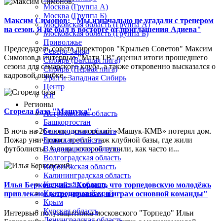
Москва (Группа А)
Москва (Группа Б)
Максим Симонов: "Мы изначально не угадали с тренером
Московская область (Группа А)
на сезон. Я не был в восторге от приглашения Адиева"
Московская область (Группа Б)
Приволжье
Председатель совета директоров "Крыльев Советов" Максим
Северо-Запад
Симонов в интервью "Матч ТВ" оценил итоги прошедшего
Сибирь (Высшая лига)
сезона для самарского клуба, а также откровенно высказался о
Сибирь (Первая лига)
кадровой ошибке...
Урал и Западная Сибирь
Центр
Юг
Регионы
Сгорела база "Машука"
Астраханская область
Башкортостан
В ночь на 26 июля пятигорский «Машук-КМВ» потерял дом.
Белгородская область
Пожар уничтожил третий этаж клубной базы, где жили
Брянская область
футболисты. А вода, которой тушили, как часто и...
Владимирская область
Волгоградская область
Воронежская область
Калининградская область
Калужская область
Илья Берковский: "Хорошо, что торпедовскую молодёжь
Краснодарский край
привлекают к тренировкам и играм основной команды"
Крым
Курская область
Интервью полузащитника московского "Торпедо" Ильи
Ленинградская область