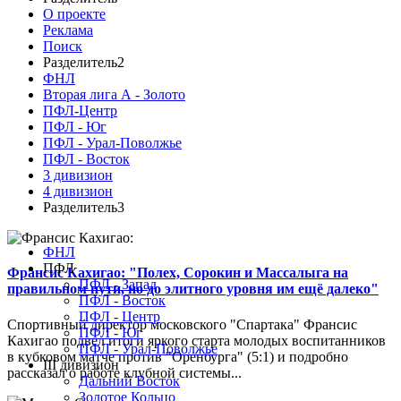
О проекте
Реклама
Поиск
Разделитель2
ФНЛ
Вторая лига А - Золото
ПФЛ-Центр
ПФЛ - Юг
ПФЛ - Урал-Поволжье
ПФЛ - Восток
3 дивизион
4 дивизион
Разделитель3
ФНЛ
ПФЛ
Франсис Кахигао: "Полех, Сорокин и Массалыга на
ПФЛ - Запад
правильном пути, но до элитного уровня им ещё далеко"
ПФЛ - Восток
ПФЛ - Центр
Спортивный директор московского "Спартака" Франсис
ПФЛ - Юг
Кахигао подвел итоги яркого старта молодых воспитанников
ПФЛ - Урал-Поволжье
в кубковом матче против "Оренбурга" (5:1) и подробно
III дивизион
рассказал о работе клубной системы...
Дальний Восток
Золотое Кольцо