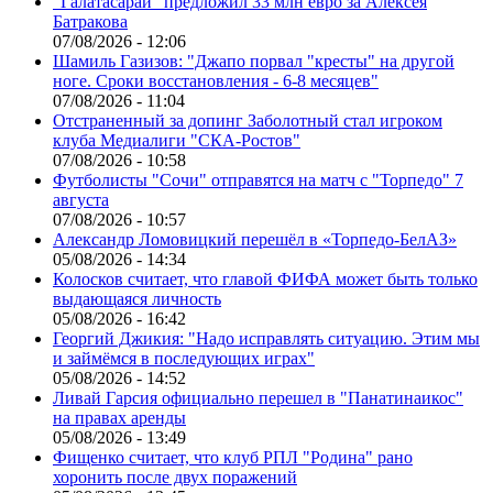
"Галатасарай" предложил 33 млн евро за Алексея
Батракова
07/08/2026 - 12:06
Шамиль Газизов: "Джапо порвал "кресты" на другой
ноге. Сроки восстановления - 6-8 месяцев"
07/08/2026 - 11:04
Отстраненный за допинг Заболотный стал игроком
клуба Медиалиги "СКА-Ростов"
07/08/2026 - 10:58
Футболисты "Сочи" отправятся на матч с "Торпедо" 7
августа
07/08/2026 - 10:57
Александр Ломовицкий перешёл в «Торпедо-БелАЗ»
05/08/2026 - 14:34
Колосков считает, что главой ФИФА может быть только
выдающаяся личность
05/08/2026 - 16:42
Георгий Джикия: "Надо исправлять ситуацию. Этим мы
и займёмся в последующих играх"
05/08/2026 - 14:52
Ливай Гарсия официально перешел в "Панатинаикос"
на правах аренды
05/08/2026 - 13:49
Фищенко считает, что клуб РПЛ "Родина" рано
хоронить после двух поражений