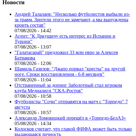
Новости
Андрей Талалаев: "Несколько футболистов выбыли из-
за травм. Зрители этого не замечают, а мы вынуждены
кроить состав"
07/08/2026 - 14:42
Агент: "К Дркушичу есть интерес из Испании и
Турции"
07/08/2026 - 13:07
"Галатасарай" предложил 33 млн евро за Алексея
Батракова
07/08/2026 - 12:06
Шамиль Газизов: "Джапо порвал "кресты" на другой
ноге. Сроки восстановления - 6-8 месяцев"
07/08/2026 - 11:04
Отстраненный за допинг Заболотный стал игроком
клуба Медиалиги "СКА-Ростов"
07/08/2026 - 10:58
Футболисты "Сочи" отправятся на матч с "Торпедо" 7
августа
07/08/2026 - 10:57
Александр Ломовицкий перешёл в «Торпедо-БелАЗ»
05/08/2026 - 14:34
Колосков считает, что главой ФИФА может быть только
выдающаяся личность