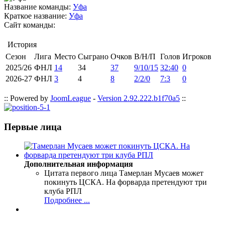
Название команды:
Уфа
Краткое название:
Уфа
Сайт команды:
История
Сезон
Лига
Место
Сыграно
Очков
В/Н/П
Голов
Игроков
2025/26
ФНЛ
14
34
37
9/10/15
32:40
0
2026-27
ФНЛ
3
4
8
2/2/0
7:3
0
:: Powered by
JoomLeague
-
Version 2.92.222.b1f70a5
::
Первые лица
Дополнительная информация
Цитата первого лица
Тамерлан Мусаев может
покинуть ЦСКА. На форварда претендуют три
клуба РПЛ
Подробнее ...