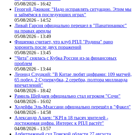
05/08/2026 - 16:42
Георгий Джикия: "Надо исправлять ситуацию. Этим мы
и займёмся в последующих играх"
05/08/2026 - 14:52
Ливай Гарсия официально перешел в "Панатинаикос"
на правах аренды
05/08/2026 - 13:49
Фищенко считает, что клуб РПЛ "Родина" рано
хоронить после двух поражений
05/08/2026 - 13:45
"Чита" снялась с Кубка России из-за финансовых
проблем
05/08/2026 - 13:44
Леонид Слуцкий: "В Китае любят цифрами: 109 матчей,
65 побед, 2 Суперкубка, 2 серебра, полтора миллиарда
впечатлений"
04/08/2026 - 18:42
Рамиль Шейдаев официально стал игроком "Сочи"
04/08/2026 - 16:02
Ходейфа Эль-Мхассани официально перешёл в "Факел"
04/08/2026 - 14:58
Александр Алаев: "KPI в 18 тысяч зрителей -
достижимая цифра. Интерес к РПЛ растёт"
04/08/2026 - 13:57
Арбитражный суд Томской области 27 августа