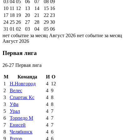
03
04
05
06
07
08
09
10
11
12
13
14
15
16
17
18
19
20
21
22
23
24
25
26
27
28
29
30
31
01
02
03
04
05
06
нет событие за месяц Август 2026
нет событие за месяц
Август 2026
Первая лига
26-27 Первая лига
М
Команда
И
О
1
Н.Новгород
4
12
2
Велес
4
9
3
Спартак Кс
4
8
3
Уфа
4
8
5
Урал
4
7
6
Торпедо М
4
7
7
Енисей
4
7
8
Челябинск
4
6
9
Ротор
4
6