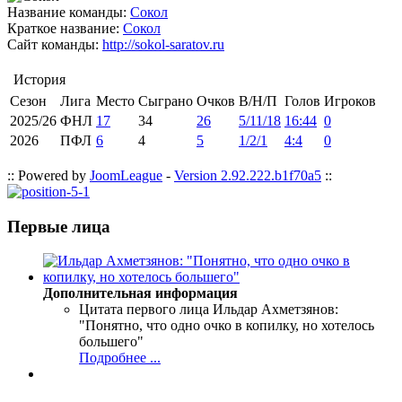
Название команды:
Сокол
Краткое название:
Сокол
Сайт команды:
http://sokol-saratov.ru
История
Сезон
Лига
Место
Сыграно
Очков
В/Н/П
Голов
Игроков
2025/26
ФНЛ
17
34
26
5/11/18
16:44
0
2026
ПФЛ
6
4
5
1/2/1
4:4
0
:: Powered by
JoomLeague
-
Version 2.92.222.b1f70a5
::
Первые лица
Дополнительная информация
Цитата первого лица
Ильдар Ахметзянов:
"Понятно, что одно очко в копилку, но хотелось
большего"
Подробнее ...