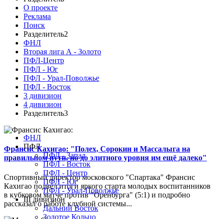
О проекте
Реклама
Поиск
Разделитель2
ФНЛ
Вторая лига А - Золото
ПФЛ-Центр
ПФЛ - Юг
ПФЛ - Урал-Поволжье
ПФЛ - Восток
3 дивизион
4 дивизион
Разделитель3
ФНЛ
ПФЛ
Франсис Кахигао: "Полех, Сорокин и Массалыга на
ПФЛ - Запад
правильном пути, но до элитного уровня им ещё далеко"
ПФЛ - Восток
ПФЛ - Центр
Спортивный директор московского "Спартака" Франсис
ПФЛ - Юг
Кахигао подвел итоги яркого старта молодых воспитанников
ПФЛ - Урал-Поволжье
в кубковом матче против "Оренбурга" (5:1) и подробно
III дивизион
рассказал о работе клубной системы...
Дальний Восток
Золотое Кольцо