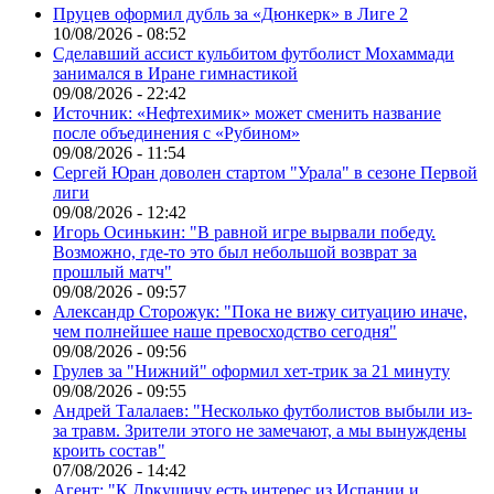
Пруцев оформил дубль за «Дюнкерк» в Лиге 2
10/08/2026 - 08:52
Сделавший ассист кульбитом футболист Мохаммади
занимался в Иране гимнастикой
09/08/2026 - 22:42
Источник: «Нефтехимик» может сменить название
после объединения с «Рубином»
09/08/2026 - 11:54
Сергей Юран доволен стартом "Урала" в сезоне Первой
лиги
09/08/2026 - 12:42
Игорь Осинькин: "В равной игре вырвали победу.
Возможно, где-то это был небольшой возврат за
прошлый матч"
09/08/2026 - 09:57
Александр Сторожук: "Пока не вижу ситуацию иначе,
чем полнейшее наше превосходство сегодня"
09/08/2026 - 09:56
Грулев за "Нижний" оформил хет-трик за 21 минуту
09/08/2026 - 09:55
Андрей Талалаев: "Несколько футболистов выбыли из-
за травм. Зрители этого не замечают, а мы вынуждены
кроить состав"
07/08/2026 - 14:42
Агент: "К Дркушичу есть интерес из Испании и