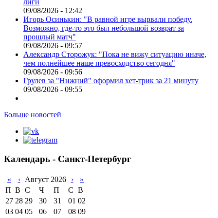
лиги
09/08/2026 - 12:42
Игорь Осинькин: "В равной игре вырвали победу.
Возможно, где-то это был небольшой возврат за
прошлый матч"
09/08/2026 - 09:57
Александр Сторожук: "Пока не вижу ситуацию иначе,
чем полнейшее наше превосходство сегодня"
09/08/2026 - 09:56
Грулев за "Нижний" оформил хет-трик за 21 минуту
09/08/2026 - 09:55
Больше новостей
Календарь - Санкт-Петербург
«
‹
Август 2026
›
»
П
В
С
Ч
П
С
В
27
28
29
30
31
01
02
03
04
05
06
07
08
09