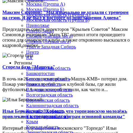
Москва (Группа А)
Москва (Группа Б)
Максим Симонов: "Мы изначально не угадали с тренером
Московская область (Группа А)
на сезон. Я не был в восторге от приглашения Адиева"
Московская область (Группа Б)
Приволжье
Председатель совета директоров "Крыльев Советов" Максим
Северо-Запад
Симонов в интервью "Матч ТВ" оценил итоги прошедшего
Сибирь (Высшая лига)
сезона для самарского клуба, а также откровенно высказался о
Сибирь (Первая лига)
кадровой ошибке...
Урал и Западная Сибирь
Центр
Юг
Регионы
Сгорела база "Машука"
Астраханская область
Башкортостан
В ночь на 26 июля пятигорский «Машук-КМВ» потерял дом.
Белгородская область
Пожар уничтожил третий этаж клубной базы, где жили
Брянская область
футболисты. А вода, которой тушили, как часто и...
Владимирская область
Волгоградская область
Воронежская область
Калининградская область
Калужская область
Илья Берковский: "Хорошо, что торпедовскую молодёжь
Краснодарский край
привлекают к тренировкам и играм основной команды"
Крым
Курская область
Интервью полузащитника московского "Торпедо" Ильи
Ленинградская область