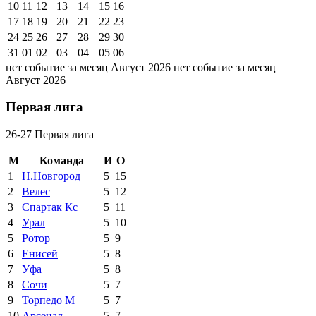
10
11
12
13
14
15
16
17
18
19
20
21
22
23
24
25
26
27
28
29
30
31
01
02
03
04
05
06
нет событие за месяц Август 2026
нет событие за месяц
Август 2026
Первая лига
26-27 Первая лига
М
Команда
И
О
1
Н.Новгород
5
15
2
Велес
5
12
3
Спартак Кс
5
11
4
Урал
5
10
5
Ротор
5
9
6
Енисей
5
8
7
Уфа
5
8
8
Сочи
5
7
9
Торпедо М
5
7
10
Арсенал
5
7