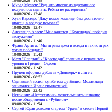
10/08/2026 - 14:48
Мурад Мусаев: "Рад, что многое из задуманного
получилось сделать. Ребята не растерялись"
10/08/2026 - 13:48
Хуан Карседо: "Даку помог команде, был достаточно
опасен, в воздухе помогал"
10/08/2026 - 12:47
Александр Алаев: "Мне кажется, "Краснодар" победил
заслуженно"
10/08/2026 - 11:46
Франк Артига: "Мы играем дома и всегда в таких играх
хотим побеждать"
10/08/2026 - 11:43
Матч "Спартак" - "Краснодар" сравним с играми топ-
уровня в Греции - Оздоев
10/08/2026 - 11:42
Пруцев оформил дубль за «Дюнкерк» в Лиге 2
10/08/2026 - 08:52
Сделавший ассист кульбитом футболист Мохаммади
занимался в Иране гимнастикой
09/08/2026 - 22:42
Источник: «Нефтехимик» может сменить название
после объединения с «Рубином»
09/08/2026 - 11:54
Сергей Юран доволен стартом "Урала" в сезоне Первой