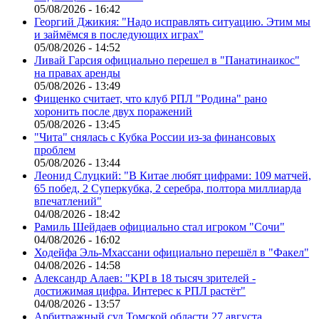
05/08/2026 - 16:42
Георгий Джикия: "Надо исправлять ситуацию. Этим мы
и займёмся в последующих играх"
05/08/2026 - 14:52
Ливай Гарсия официально перешел в "Панатинаикос"
на правах аренды
05/08/2026 - 13:49
Фищенко считает, что клуб РПЛ "Родина" рано
хоронить после двух поражений
05/08/2026 - 13:45
"Чита" снялась с Кубка России из-за финансовых
проблем
05/08/2026 - 13:44
Леонид Слуцкий: "В Китае любят цифрами: 109 матчей,
65 побед, 2 Суперкубка, 2 серебра, полтора миллиарда
впечатлений"
04/08/2026 - 18:42
Рамиль Шейдаев официально стал игроком "Сочи"
04/08/2026 - 16:02
Ходейфа Эль-Мхассани официально перешёл в "Факел"
04/08/2026 - 14:58
Александр Алаев: "KPI в 18 тысяч зрителей -
достижимая цифра. Интерес к РПЛ растёт"
04/08/2026 - 13:57
Арбитражный суд Томской области 27 августа