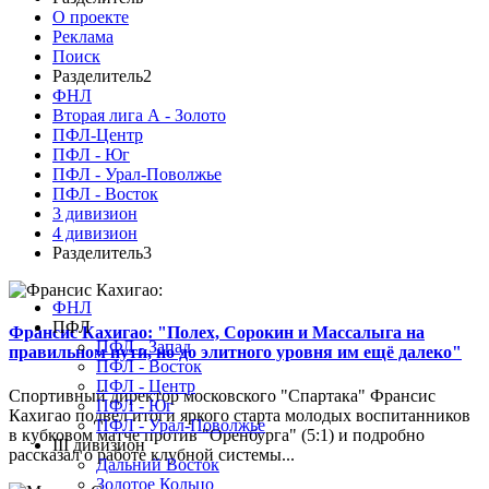
О проекте
Реклама
Поиск
Разделитель2
ФНЛ
Вторая лига А - Золото
ПФЛ-Центр
ПФЛ - Юг
ПФЛ - Урал-Поволжье
ПФЛ - Восток
3 дивизион
4 дивизион
Разделитель3
ФНЛ
ПФЛ
Франсис Кахигао: "Полех, Сорокин и Массалыга на
ПФЛ - Запад
правильном пути, но до элитного уровня им ещё далеко"
ПФЛ - Восток
ПФЛ - Центр
Спортивный директор московского "Спартака" Франсис
ПФЛ - Юг
Кахигао подвел итоги яркого старта молодых воспитанников
ПФЛ - Урал-Поволжье
в кубковом матче против "Оренбурга" (5:1) и подробно
III дивизион
рассказал о работе клубной системы...
Дальний Восток
Золотое Кольцо