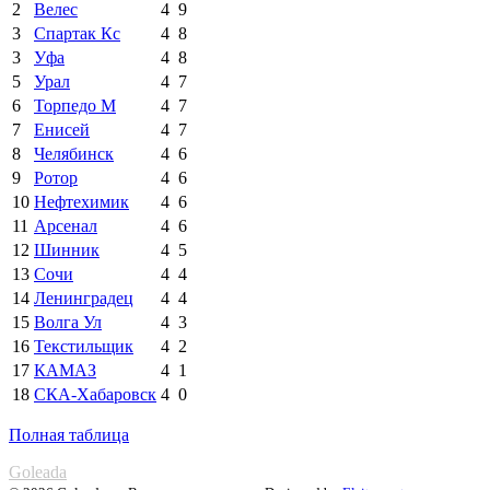
2
Велес
4
9
3
Спартак Кс
4
8
3
Уфа
4
8
5
Урал
4
7
6
Торпедо М
4
7
7
Енисей
4
7
8
Челябинск
4
6
9
Ротор
4
6
10
Нефтехимик
4
6
11
Арсенал
4
6
12
Шинник
4
5
13
Сочи
4
4
14
Ленинградец
4
4
15
Волга Ул
4
3
16
Текстильщик
4
2
17
КАМАЗ
4
1
18
СКА-Хабаровск
4
0
Полная таблица
Goleada