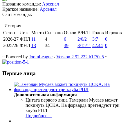
Название команды:
Арсенал
Краткое название:
Арсенал
Сайт команды:
История
Сезон
Лига
Место
Сыграно
Очков
В/Н/П
Голов
Игроков
2026-27
ФНЛ
11
4
6
2/0/2
3:7
0
2025/26
ФНЛ
13
34
39
8/15/11
42:44
0
:: Powered by
JoomLeague
-
Version 2.92.222.b1f70a5
::
Первые лица
Дополнительная информация
Цитата первого лица
Тамерлан Мусаев может
покинуть ЦСКА. На форварда претендуют три
клуба РПЛ
Подробнее ...