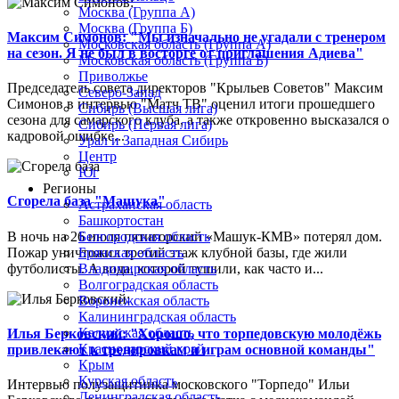
Москва (Группа А)
Москва (Группа Б)
Максим Симонов: "Мы изначально не угадали с тренером
Московская область (Группа А)
на сезон. Я не был в восторге от приглашения Адиева"
Московская область (Группа Б)
Приволжье
Председатель совета директоров "Крыльев Советов" Максим
Северо-Запад
Симонов в интервью "Матч ТВ" оценил итоги прошедшего
Сибирь (Высшая лига)
сезона для самарского клуба, а также откровенно высказался о
Сибирь (Первая лига)
кадровой ошибке...
Урал и Западная Сибирь
Центр
Юг
Регионы
Сгорела база "Машука"
Астраханская область
Башкортостан
В ночь на 26 июля пятигорский «Машук-КМВ» потерял дом.
Белгородская область
Пожар уничтожил третий этаж клубной базы, где жили
Брянская область
футболисты. А вода, которой тушили, как часто и...
Владимирская область
Волгоградская область
Воронежская область
Калининградская область
Калужская область
Илья Берковский: "Хорошо, что торпедовскую молодёжь
Краснодарский край
привлекают к тренировкам и играм основной команды"
Крым
Курская область
Интервью полузащитника московского "Торпедо" Ильи
Ленинградская область