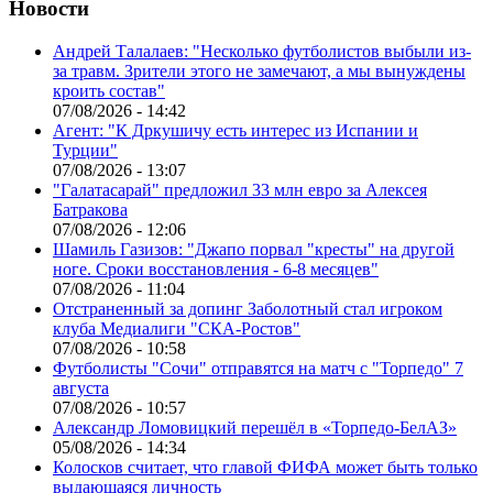
Новости
Андрей Талалаев: "Несколько футболистов выбыли из-
за травм. Зрители этого не замечают, а мы вынуждены
кроить состав"
07/08/2026 - 14:42
Агент: "К Дркушичу есть интерес из Испании и
Турции"
07/08/2026 - 13:07
"Галатасарай" предложил 33 млн евро за Алексея
Батракова
07/08/2026 - 12:06
Шамиль Газизов: "Джапо порвал "кресты" на другой
ноге. Сроки восстановления - 6-8 месяцев"
07/08/2026 - 11:04
Отстраненный за допинг Заболотный стал игроком
клуба Медиалиги "СКА-Ростов"
07/08/2026 - 10:58
Футболисты "Сочи" отправятся на матч с "Торпедо" 7
августа
07/08/2026 - 10:57
Александр Ломовицкий перешёл в «Торпедо-БелАЗ»
05/08/2026 - 14:34
Колосков считает, что главой ФИФА может быть только
выдающаяся личность