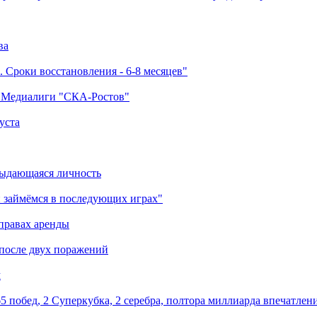
ва
 Сроки восстановления - 6-8 месяцев"
а Медиалиги "СКА-Ростов"
уста
выдающаяся личность
 займёмся в последующих играх"
правах аренды
 после двух поражений
м
5 побед, 2 Суперкубка, 2 серебра, полтора миллиарда впечатлен