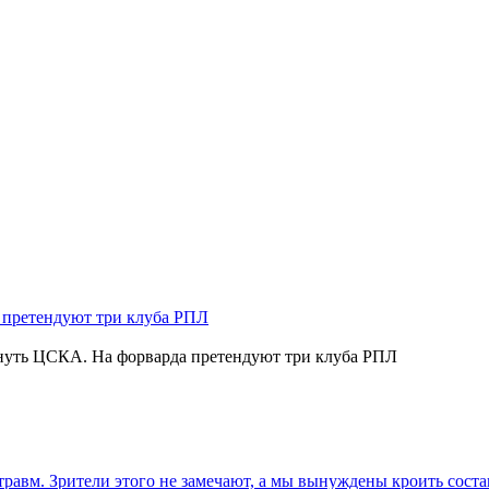
нуть ЦСКА. На форварда претендуют три клуба РПЛ
травм. Зрители этого не замечают, а мы вынуждены кроить соста