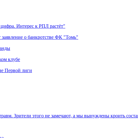
 цифра. Интерес к РПЛ растёт"
 заявление о банкротстве ФК "Томь"
манды
ком клубе
оне Первой лиги
травм. Зрители этого не замечают, а мы вынуждены кроить соста
ва