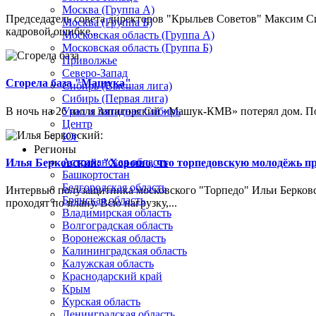
Москва (Группа А)
Председатель совета директоров "Крыльев Советов" Максим Си
Москва (Группа Б)
кадровой ошибке...
Московская область (Группа А)
Московская область (Группа Б)
Приволжье
Северо-Запад
Сгорела база "Машука"
Сибирь (Высшая лига)
Сибирь (Первая лига)
В ночь на 26 июля пятигорский «Машук-КМВ» потерял дом. Пож
Урал и Западная Сибирь
Центр
Юг
Регионы
Астраханская область
Илья Берковский: "Хорошо, что торпедовскую молодёжь п
Башкортостан
Белгородская область
Интервью полузащитника московского "Торпедо" Ильи Берковс
Брянская область
проходят по плану. Всю нагрузку,...
Владимирская область
Волгоградская область
Воронежская область
Калининградская область
Калужская область
Краснодарский край
Крым
Курская область
Ленинградская область