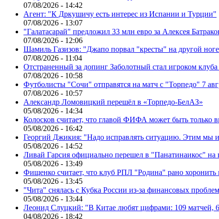
07/08/2026 - 14:42
Агент: "К Дркушичу есть интерес из Испании и Турции"
07/08/2026 - 13:07
"Галатасарай" предложил 33 млн евро за Алексея Батрако
07/08/2026 - 12:06
Шамиль Газизов: "Джапо порвал "кресты" на другой ноге.
07/08/2026 - 11:04
Отстраненный за допинг Заболотный стал игроком клуб
07/08/2026 - 10:58
Футболисты "Сочи" отправятся на матч с "Торпедо" 7 авг
07/08/2026 - 10:57
Александр Ломовицкий перешёл в «Торпедо-БелАЗ»
05/08/2026 - 14:34
Колосков считает, что главой ФИФА может быть только 
05/08/2026 - 16:42
Георгий Джикия: "Надо исправлять ситуацию. Этим мы и
05/08/2026 - 14:52
Ливай Гарсия официально перешел в "Панатинаикос" на 
05/08/2026 - 13:49
Фищенко считает, что клуб РПЛ "Родина" рано хоронить
05/08/2026 - 13:45
"Чита" снялась с Кубка России из-за финансовых пробле
05/08/2026 - 13:44
Леонид Слуцкий: "В Китае любят цифрами: 109 матчей, 6
04/08/2026 - 18:42