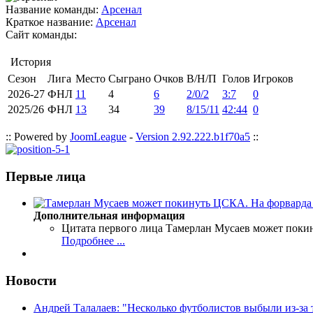
Название команды:
Арсенал
Краткое название:
Арсенал
Сайт команды:
История
Сезон
Лига
Место
Сыграно
Очков
В/Н/П
Голов
Игроков
2026-27
ФНЛ
11
4
6
2/0/2
3:7
0
2025/26
ФНЛ
13
34
39
8/15/11
42:44
0
:: Powered by
JoomLeague
-
Version 2.92.222.b1f70a5
::
Первые лица
Дополнительная информация
Цитата первого лица
Тамерлан Мусаев может поки
Подробнее ...
Новости
Андрей Талалаев: "Несколько футболистов выбыли из-за 