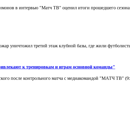
монов в интервью "Матч ТВ" оценил итоги прошедшего сезона д
ар уничтожил третий этаж клубной базы, где жили футболисты. 
ривлекают к тренировкам и играм основной команды"
кого после контрольного матча с медиакомандой "МАТЧ ТВ" (9