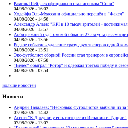
Рамиль Шейдаев официально стал игроком "Сочи"
04/08/2026 - 16:02
Ходейфа Эль-Мхассани официально перешёл в "Факел"
04/08/2026 - 14:58
Александр Алаев: "KPI в 18 тысяч зрителей - достижимая
04/08/2026 - 13:57
Арбитражный суд Томской области 27 августа рассмотрит
04/08/2026 - 13:56
Редкое событие - удаление сразу двух тренеров одной ко
04/08/2026 - 13:51
Экс-футболист сборной России стал тренером в европейс
04/08/2026 - 07:58
"Велес" обыграл "Ротор" и одержал третью победу в сез
04/08/2026 - 07:54
Больше новостей
Новости
Андрей Талалаев: "Несколько футболистов выбыли из-за 
07/08/2026 - 14:42
Агент: "К Дркушичу есть интерес из Испании и Турции"
07/08/2026 - 13:07
"Галатасарай" предложил 33 млн евро за Алексея Батрако