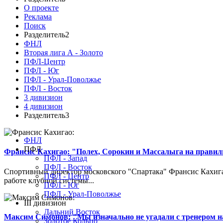
О проекте
Реклама
Поиск
Разделитель2
ФНЛ
Вторая лига А - Золото
ПФЛ-Центр
ПФЛ - Юг
ПФЛ - Урал-Поволжье
ПФЛ - Восток
3 дивизион
4 дивизион
Разделитель3
ФНЛ
ПФЛ
Франсис Кахигао: "Полех, Сорокин и Массалыга на правиль
ПФЛ - Запад
ПФЛ - Восток
Спортивный директор московского "Спартака" Франсис Кахигао
ПФЛ - Центр
работе клубной системы...
ПФЛ - Юг
ПФЛ - Урал-Поволжье
III дивизион
Дальний Восток
Максим Симонов: "Мы изначально не угадали с тренером на
Золотое Кольцо