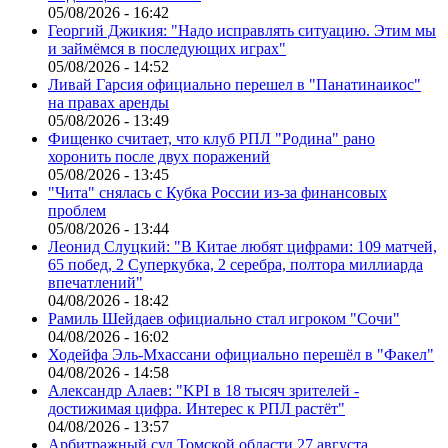
05/08/2026 - 16:42
Георгий Джикия: "Надо исправлять ситуацию. Этим мы
и займёмся в последующих играх"
05/08/2026 - 14:52
Ливай Гарсия официально перешел в "Панатинаикос"
на правах аренды
05/08/2026 - 13:49
Фищенко считает, что клуб РПЛ "Родина" рано
хоронить после двух поражений
05/08/2026 - 13:45
"Чита" снялась с Кубка России из-за финансовых
проблем
05/08/2026 - 13:44
Леонид Слуцкий: "В Китае любят цифрами: 109 матчей,
65 побед, 2 Суперкубка, 2 серебра, полтора миллиарда
впечатлений"
04/08/2026 - 18:42
Рамиль Шейдаев официально стал игроком "Сочи"
04/08/2026 - 16:02
Ходейфа Эль-Мхассани официально перешёл в "Факел"
04/08/2026 - 14:58
Александр Алаев: "KPI в 18 тысяч зрителей -
достижимая цифра. Интерес к РПЛ растёт"
04/08/2026 - 13:57
Арбитражный суд Томской области 27 августа