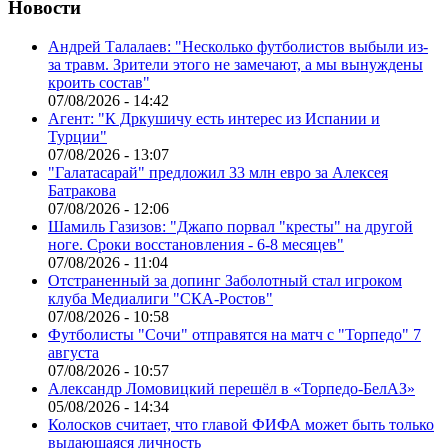
Новости
Андрей Талалаев: "Несколько футболистов выбыли из-
за травм. Зрители этого не замечают, а мы вынуждены
кроить состав"
07/08/2026 - 14:42
Агент: "К Дркушичу есть интерес из Испании и
Турции"
07/08/2026 - 13:07
"Галатасарай" предложил 33 млн евро за Алексея
Батракова
07/08/2026 - 12:06
Шамиль Газизов: "Джапо порвал "кресты" на другой
ноге. Сроки восстановления - 6-8 месяцев"
07/08/2026 - 11:04
Отстраненный за допинг Заболотный стал игроком
клуба Медиалиги "СКА-Ростов"
07/08/2026 - 10:58
Футболисты "Сочи" отправятся на матч с "Торпедо" 7
августа
07/08/2026 - 10:57
Александр Ломовицкий перешёл в «Торпедо-БелАЗ»
05/08/2026 - 14:34
Колосков считает, что главой ФИФА может быть только
выдающаяся личность