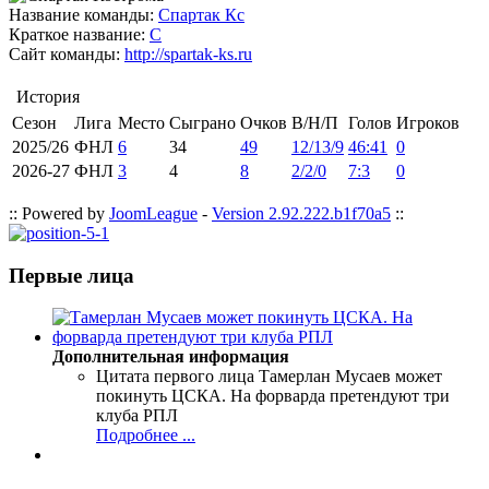
Название команды:
Спартак Кс
Краткое название:
С
Сайт команды:
http://spartak-ks.ru
История
Сезон
Лига
Место
Сыграно
Очков
В/Н/П
Голов
Игроков
2025/26
ФНЛ
6
34
49
12/13/9
46:41
0
2026-27
ФНЛ
3
4
8
2/2/0
7:3
0
:: Powered by
JoomLeague
-
Version 2.92.222.b1f70a5
::
Первые лица
Дополнительная информация
Цитата первого лица
Тамерлан Мусаев может
покинуть ЦСКА. На форварда претендуют три
клуба РПЛ
Подробнее ...