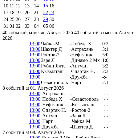
10
11
12
13
14
15
16
17
18
19
20
21
22
23
24
25
26
27
28
29
30
31
01
02
03
04
05
06
40 событий за месяц Август 2026
40 событий за месяц Август
2026
13:00
Чайка-М
-
Победа Х
0:2
13:00
Шахтер Д
-
Астрахань
3:1
13:00
Ростов-2
-
Нефтяник
5:0
13:00
Заря Л
-
Динамо-2 Мх
1:0
13:00
Рубин Ялта
-
Ангушт
3:2
13:00
Кызылташ
-
Спартак-Н.
2:3
13:00
-
Дружба
-:-
13:00
Севастополь
-
Нарт
2:1
8 событий at 01. Август 2026
13:00
Астрахань
-
-:-
13:00
Победа Х
-
Севастополь
-:-
13:00
Нефтяник
-
Кызылташ
-:-
13:00
Спартак-Н.
-
Ростов-2
-:-
13:00
Ангушт
-
Заря Л
-:-
13:00
Нарт
-
Чайка-М
-:-
13:00
Дружба
-
Шахтер Д
-:-
7 событий at 08. Август 2026
13:00
Динамо-2 Мх
-
Рубин Ялта
-:-