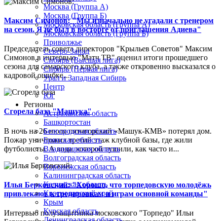
Москва (Группа А)
Москва (Группа Б)
Максим Симонов: "Мы изначально не угадали с тренером
Московская область (Группа А)
на сезон. Я не был в восторге от приглашения Адиева"
Московская область (Группа Б)
Приволжье
Председатель совета директоров "Крыльев Советов" Максим
Северо-Запад
Симонов в интервью "Матч ТВ" оценил итоги прошедшего
Сибирь (Высшая лига)
сезона для самарского клуба, а также откровенно высказался о
Сибирь (Первая лига)
кадровой ошибке...
Урал и Западная Сибирь
Центр
Юг
Регионы
Сгорела база "Машука"
Астраханская область
Башкортостан
В ночь на 26 июля пятигорский «Машук-КМВ» потерял дом.
Белгородская область
Пожар уничтожил третий этаж клубной базы, где жили
Брянская область
футболисты. А вода, которой тушили, как часто и...
Владимирская область
Волгоградская область
Воронежская область
Калининградская область
Калужская область
Илья Берковский: "Хорошо, что торпедовскую молодёжь
Краснодарский край
привлекают к тренировкам и играм основной команды"
Крым
Курская область
Интервью полузащитника московского "Торпедо" Ильи
Ленинградская область