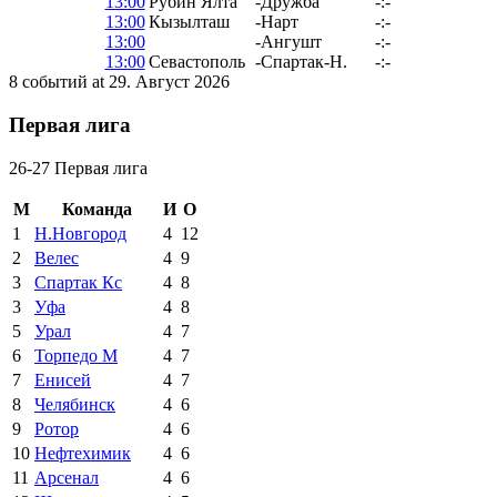
13:00
Рубин Ялта
-
Дружба
-:-
13:00
Кызылташ
-
Нарт
-:-
13:00
-
Ангушт
-:-
13:00
Севастополь
-
Спартак-Н.
-:-
8 событий at 29. Август 2026
Первая лига
26-27 Первая лига
М
Команда
И
О
1
Н.Новгород
4
12
2
Велес
4
9
3
Спартак Кс
4
8
3
Уфа
4
8
5
Урал
4
7
6
Торпедо М
4
7
7
Енисей
4
7
8
Челябинск
4
6
9
Ротор
4
6
10
Нефтехимик
4
6
11
Арсенал
4
6