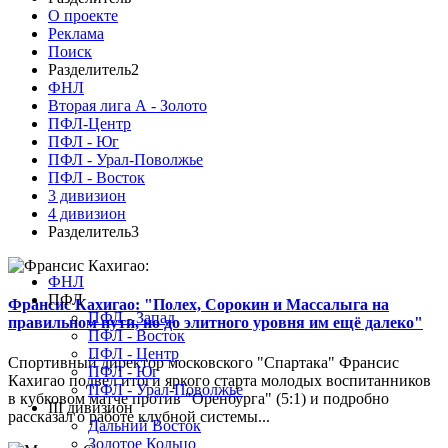
О проекте
Реклама
Поиск
Разделитель2
ФНЛ
Вторая лига А - Золото
ПФЛ-Центр
ПФЛ - Юг
ПФЛ - Урал-Поволжье
ПФЛ - Восток
3 дивизион
4 дивизион
Разделитель3
ФНЛ
ПФЛ
Франсис Кахигао: "Полех, Сорокин и Массалыга на
ПФЛ - Запад
правильном пути, но до элитного уровня им ещё далеко"
ПФЛ - Восток
ПФЛ - Центр
Спортивный директор московского "Спартака" Франсис
ПФЛ - Юг
Кахигао подвел итоги яркого старта молодых воспитанников
ПФЛ - Урал-Поволжье
в кубковом матче против "Оренбурга" (5:1) и подробно
III дивизион
рассказал о работе клубной системы...
Дальний Восток
Золотое Кольцо