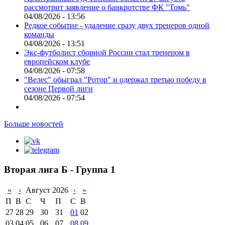
рассмотрит заявление о банкротстве ФК "Томь"
04/08/2026 - 13:56
Редкое событие - удаление сразу двух тренеров одной
команды
04/08/2026 - 13:51
Экс-футболист сборной России стал тренером в
европейском клубе
04/08/2026 - 07:58
"Велес" обыграл "Ротор" и одержал третью победу в
сезоне Первой лиги
04/08/2026 - 07:54
Больше новостей
Вторая лига Б - Группа 1
«
‹
Август 2026
›
»
П
В
С
Ч
П
С
В
27
28
29
30
31
01
02
03
04
05
06
07
08
09