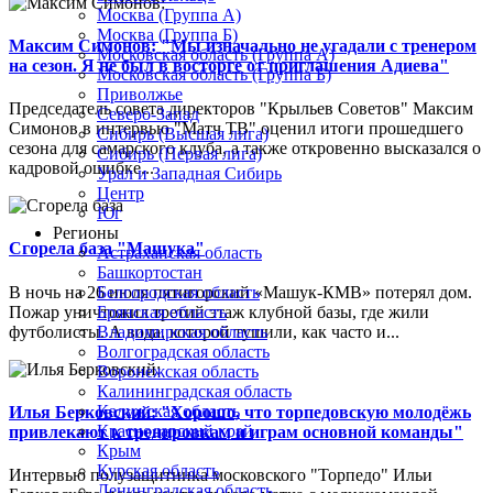
Москва (Группа А)
Москва (Группа Б)
Максим Симонов: "Мы изначально не угадали с тренером
Московская область (Группа А)
на сезон. Я не был в восторге от приглашения Адиева"
Московская область (Группа Б)
Приволжье
Председатель совета директоров "Крыльев Советов" Максим
Северо-Запад
Симонов в интервью "Матч ТВ" оценил итоги прошедшего
Сибирь (Высшая лига)
сезона для самарского клуба, а также откровенно высказался о
Сибирь (Первая лига)
кадровой ошибке...
Урал и Западная Сибирь
Центр
Юг
Регионы
Сгорела база "Машука"
Астраханская область
Башкортостан
В ночь на 26 июля пятигорский «Машук-КМВ» потерял дом.
Белгородская область
Пожар уничтожил третий этаж клубной базы, где жили
Брянская область
футболисты. А вода, которой тушили, как часто и...
Владимирская область
Волгоградская область
Воронежская область
Калининградская область
Калужская область
Илья Берковский: "Хорошо, что торпедовскую молодёжь
Краснодарский край
привлекают к тренировкам и играм основной команды"
Крым
Курская область
Интервью полузащитника московского "Торпедо" Ильи
Ленинградская область