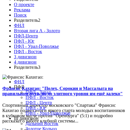
О проекте
Реклама
Поиск
Разделитель2
ФНЛ
Вторая лига А - Золото
ПФЛ-Центр
ПФЛ - Юг
ПФЛ - Урал-Поволжье
ПФЛ - Восток
3 дивизион
4 дивизион
Разделитель3
ФНЛ
ПФЛ
Франсис Кахигао: "Полех, Сорокин и Массалыга на
ПФЛ - Запад
правильном пути, но до элитного уровня им ещё далеко"
ПФЛ - Восток
ПФЛ - Центр
Спортивный директор московского "Спартака" Франсис
ПФЛ - Юг
Кахигао подвел итоги яркого старта молодых воспитанников
ПФЛ - Урал-Поволжье
в кубковом матче против "Оренбурга" (5:1) и подробно
III дивизион
рассказал о работе клубной системы...
Дальний Восток
Золотое Кольцо