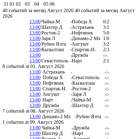
31
01
02
03
04
05
06
40 событий за месяц Август 2026
40 событий за месяц Август
2026
13:00
Чайка-М
-
Победа Х
0:2
13:00
Шахтер Д
-
Астрахань
3:1
13:00
Ростов-2
-
Нефтяник
5:0
13:00
Заря Л
-
Динамо-2 Мх
1:0
13:00
Рубин Ялта
-
Ангушт
3:2
13:00
Кызылташ
-
Спартак-Н.
2:3
13:00
-
Дружба
-:-
13:00
Севастополь
-
Нарт
2:1
8 событий at 01. Август 2026
13:00
Астрахань
-
-:-
13:00
Победа Х
-
Севастополь
-:-
13:00
Нефтяник
-
Кызылташ
-:-
13:00
Спартак-Н.
-
Ростов-2
-:-
13:00
Ангушт
-
Заря Л
-:-
13:00
Нарт
-
Чайка-М
-:-
13:00
Дружба
-
Шахтер Д
-:-
7 событий at 08. Август 2026
13:00
Динамо-2 Мх
-
Рубин Ялта
-:-
1 событие at 09. Август 2026
13:00
Чайка-М
-
Дружба
-:-
13:00
Шахтер Д
-
Нарт
-:-
13:00
Ростов-2
-
Ангушт
-:-