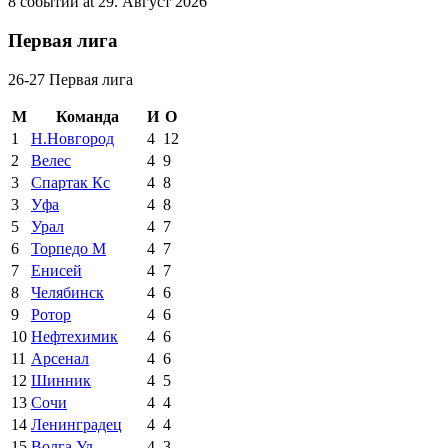
8 событий at 29. Август 2026
Первая лига
26-27 Первая лига
М
Команда
И
О
1
Н.Новгород
4
12
2
Велес
4
9
3
Спартак Кс
4
8
3
Уфа
4
8
5
Урал
4
7
6
Торпедо М
4
7
7
Енисей
4
7
8
Челябинск
4
6
9
Ротор
4
6
10
Нефтехимик
4
6
11
Арсенал
4
6
12
Шинник
4
5
13
Сочи
4
4
14
Ленинградец
4
4
15
Волга Ул
4
3