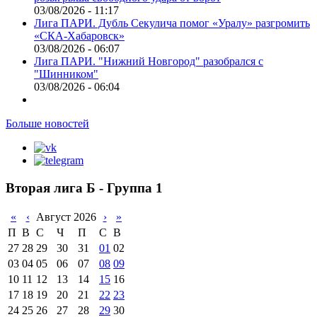
03/08/2026 - 11:17
Лига ПАРИ. Дубль Секулича помог «Уралу» разгромить
«СКА-Хабаровск»
03/08/2026 - 06:07
Лига ПАРИ. "Нижний Новгород" разобрался с
"Шинником"
03/08/2026 - 06:04
Больше новостей
Вторая лига Б - Группа 1
«
‹
Август 2026
›
»
П
В
С
Ч
П
С
В
27
28
29
30
31
01
02
03
04
05
06
07
08
09
10
11
12
13
14
15
16
17
18
19
20
21
22
23
24
25
26
27
28
29
30