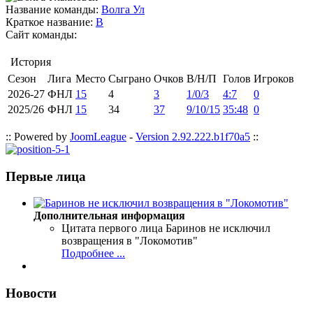
Название команды:
Волга Ул
Краткое название:
В
Сайт команды:
История
Сезон
Лига
Место
Сыграно
Очков
В/Н/П
Голов
Игроков
2026-27
ФНЛ
15
4
3
1/0/3
4:7
0
2025/26
ФНЛ
15
34
37
9/10/15
35:48
0
:: Powered by
JoomLeague
-
Version 2.92.222.b1f70a5
::
Первые лица
Дополнительная информация
Цитата первого лица
Баринов не исключил
возвращения в "Локомотив"
Подробнее ...
Новости