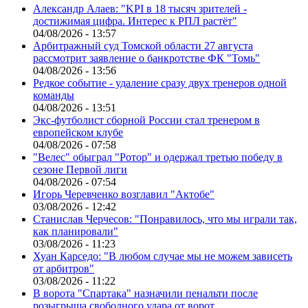
Александр Алаев: "KPI в 18 тысяч зрителей -
достижимая цифра. Интерес к РПЛ растёт"
04/08/2026 - 13:57
Арбитражный суд Томской области 27 августа
рассмотрит заявление о банкротстве ФК "Томь"
04/08/2026 - 13:56
Редкое событие - удаление сразу двух тренеров одной
команды
04/08/2026 - 13:51
Экс-футболист сборной России стал тренером в
европейском клубе
04/08/2026 - 07:58
"Велес" обыграл "Ротор" и одержал третью победу в
сезоне Первой лиги
04/08/2026 - 07:54
Игорь Черевченко возглавил "Актобе"
03/08/2026 - 12:42
Станислав Черчесов: "Понравилось, что мы играли так,
как планировали"
03/08/2026 - 11:23
Хуан Карседо: "В любом случае мы не можем зависеть
от арбитров"
03/08/2026 - 11:22
В ворота "Спартака" назначили пенальти после
розыгрыша свободного удара от ворот