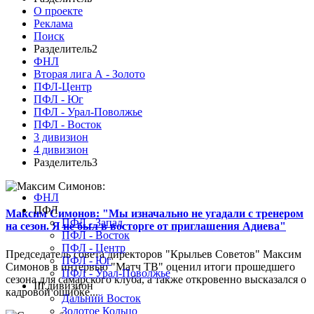
О проекте
Реклама
Поиск
Разделитель2
ФНЛ
Вторая лига А - Золото
ПФЛ-Центр
ПФЛ - Юг
ПФЛ - Урал-Поволжье
ПФЛ - Восток
3 дивизион
4 дивизион
Разделитель3
ФНЛ
ПФЛ
Максим Симонов: "Мы изначально не угадали с тренером
ПФЛ - Запад
на сезон. Я не был в восторге от приглашения Адиева"
ПФЛ - Восток
ПФЛ - Центр
Председатель совета директоров "Крыльев Советов" Максим
ПФЛ - Юг
Симонов в интервью "Матч ТВ" оценил итоги прошедшего
ПФЛ - Урал-Поволжье
сезона для самарского клуба, а также откровенно высказался о
III дивизион
кадровой ошибке...
Дальний Восток
Золотое Кольцо