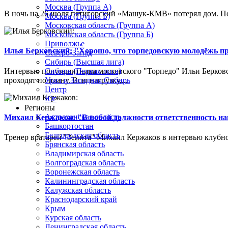
Москва (Группа А)
В ночь на 26 июля пятигорский «Машук-КМВ» потерял дом. Пож
Москва (Группа Б)
Московская область (Группа А)
Московская область (Группа Б)
Приволжье
Илья Берковский: "Хорошо, что торпедовскую молодёжь п
Северо-Запад
Сибирь (Высшая лига)
Интервью полузащитника московского "Торпедо" Ильи Берковс
Сибирь (Первая лига)
проходят по плану. Всю нагрузку,...
Урал и Западная Сибирь
Центр
Юг
Регионы
Астраханская область
Михаил Кержаков: "В новой должности ответственность н
Башкортостан
Белгородская область
Тренер вратарей "Зенита" Михаил Кержаков в интервью клубной
Брянская область
Владимирская область
Волгоградская область
Воронежская область
Калининградская область
Калужская область
Краснодарский край
Крым
Курская область
Ленинградская область