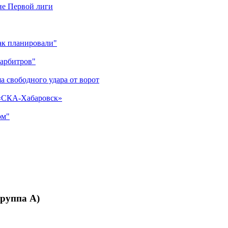
оне Первой лиги
как планировали"
 арбитров"
а свободного удара от ворот
 «СКА-Хабаровск»
ом"
Группа А)