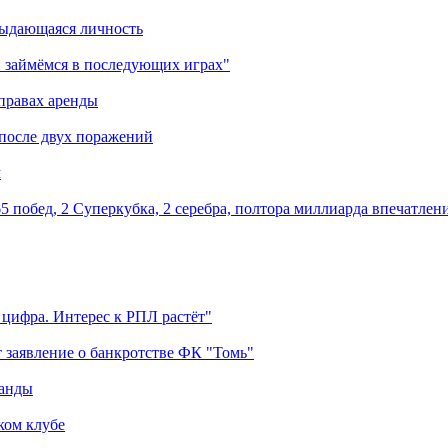
выдающаяся личность
 займёмся в последующих играх"
правах аренды
 после двух поражений
м
5 побед, 2 Суперкубка, 2 серебра, полтора миллиарда впечатлен
 цифра. Интерес к РПЛ растёт"
 заявление о банкротстве ФК "Томь"
манды
ком клубе