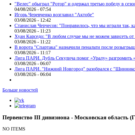
"Велес" обыграл "Ротор" и одержал третью победу в сез
04/08/2026 - 07:54
Игорь Черевченко возглавил "Актобе"
03/08/2026 - 12:42
Станислав Черчесов: "Понравилось, что мы играли так, 
03/08/2026 - 11:23
Хуан Карседо: "В любом случае мы не можем зависеть от
03/08/2026 - 11:22
В ворота "Спартака" назначили пенальти после розыгрыш
03/08/2026 - 11:17
Лига ПАРИ. Дубль Секулича помог «Уралу» разгромить
03/08/2026 - 06:07
Лига ПАРИ. "Нижний Новгород" разобрался с "Шинник
03/08/2026 - 06:04
Больше новостей
Первенство III дивизиона - Московская область (
NO ITEMS