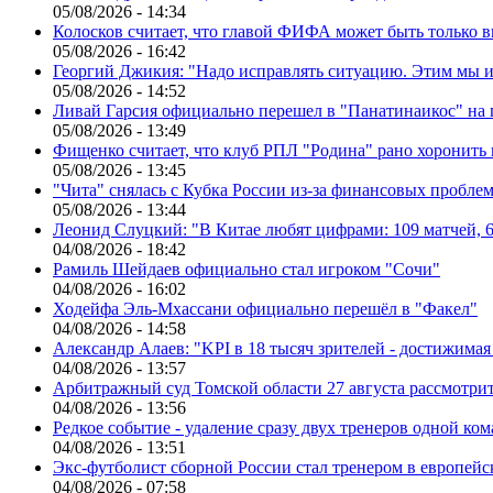
05/08/2026 - 14:34
Колосков считает, что главой ФИФА может быть только 
05/08/2026 - 16:42
Георгий Джикия: "Надо исправлять ситуацию. Этим мы и
05/08/2026 - 14:52
Ливай Гарсия официально перешел в "Панатинаикос" на 
05/08/2026 - 13:49
Фищенко считает, что клуб РПЛ "Родина" рано хоронить
05/08/2026 - 13:45
"Чита" снялась с Кубка России из-за финансовых пробле
05/08/2026 - 13:44
Леонид Слуцкий: "В Китае любят цифрами: 109 матчей, 6
04/08/2026 - 18:42
Рамиль Шейдаев официально стал игроком "Сочи"
04/08/2026 - 16:02
Ходейфа Эль-Мхассани официально перешёл в "Факел"
04/08/2026 - 14:58
Александр Алаев: "KPI в 18 тысяч зрителей - достижимая
04/08/2026 - 13:57
Арбитражный суд Томской области 27 августа рассмотрит
04/08/2026 - 13:56
Редкое событие - удаление сразу двух тренеров одной ко
04/08/2026 - 13:51
Экс-футболист сборной России стал тренером в европейс
04/08/2026 - 07:58