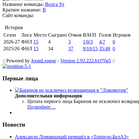
Название команды:
Волга Ул
Краткое название:
В
Сайт команды:
История
Сезон
Лига
Место
Сыграно
Очков
В/Н/П
Голов
Игроков
2026-27
ФНЛ
15
4
3
1/0/3
4:7
0
2025/26
ФНЛ
15
34
37
9/10/15
35:48
0
:: Powered by
JoomLeague
-
Version 2.92.222.b1f70a5
::
Первые лица
Дополнительная информация
Цитата первого лица
Баринов не исключил возвращ
Подробнее ...
Новости
Александр Ломовицкий перешёл в «Торпедо-БелАЗ»