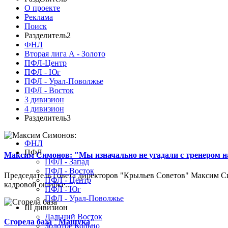
О проекте
Реклама
Поиск
Разделитель2
ФНЛ
Вторая лига А - Золото
ПФЛ-Центр
ПФЛ - Юг
ПФЛ - Урал-Поволжье
ПФЛ - Восток
3 дивизион
4 дивизион
Разделитель3
ФНЛ
ПФЛ
Максим Симонов: "Мы изначально не угадали с тренером на
ПФЛ - Запад
ПФЛ - Восток
Председатель совета директоров "Крыльев Советов" Максим Си
ПФЛ - Центр
кадровой ошибке...
ПФЛ - Юг
ПФЛ - Урал-Поволжье
III дивизион
Дальний Восток
Сгорела база "Машука"
Золотое Кольцо