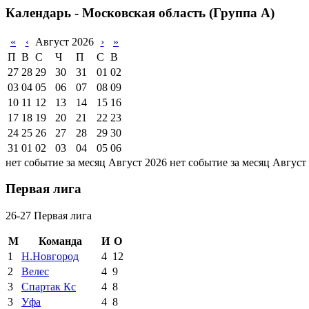
Календарь - Московская область (Группа А)
«
‹
Август 2026
›
»
П
В
С
Ч
П
С
В
27
28
29
30
31
01
02
03
04
05
06
07
08
09
10
11
12
13
14
15
16
17
18
19
20
21
22
23
24
25
26
27
28
29
30
31
01
02
03
04
05
06
нет событие за месяц Август 2026
нет событие за месяц Август
Первая лига
26-27 Первая лига
М
Команда
И
О
1
Н.Новгород
4
12
2
Велес
4
9
3
Спартак Кс
4
8
3
Уфа
4
8