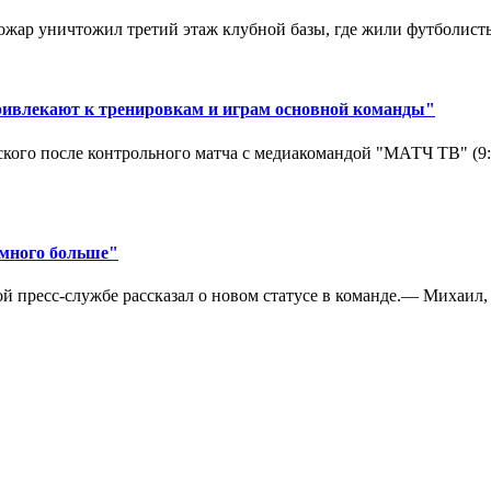
ар уничтожил третий этаж клубной базы, где жили футболисты. 
ривлекают к тренировкам и играм основной команды"
кого после контрольного матча с медиакомандой "МАТЧ ТВ" (9
амного больше"
 пресс-службе рассказал о новом статусе в команде.— Михаил, к