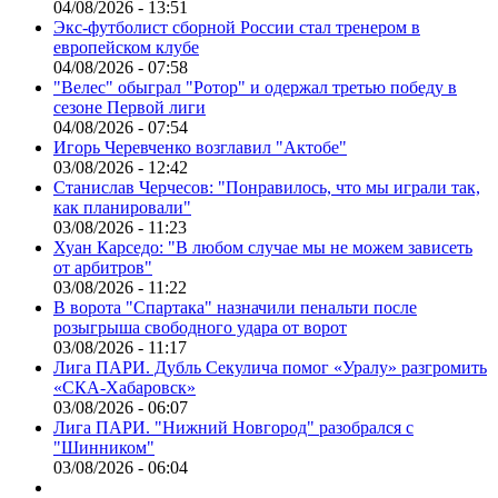
04/08/2026 - 13:51
Экс-футболист сборной России стал тренером в
европейском клубе
04/08/2026 - 07:58
"Велес" обыграл "Ротор" и одержал третью победу в
сезоне Первой лиги
04/08/2026 - 07:54
Игорь Черевченко возглавил "Актобе"
03/08/2026 - 12:42
Станислав Черчесов: "Понравилось, что мы играли так,
как планировали"
03/08/2026 - 11:23
Хуан Карседо: "В любом случае мы не можем зависеть
от арбитров"
03/08/2026 - 11:22
В ворота "Спартака" назначили пенальти после
розыгрыша свободного удара от ворот
03/08/2026 - 11:17
Лига ПАРИ. Дубль Секулича помог «Уралу» разгромить
«СКА-Хабаровск»
03/08/2026 - 06:07
Лига ПАРИ. "Нижний Новгород" разобрался с
"Шинником"
03/08/2026 - 06:04