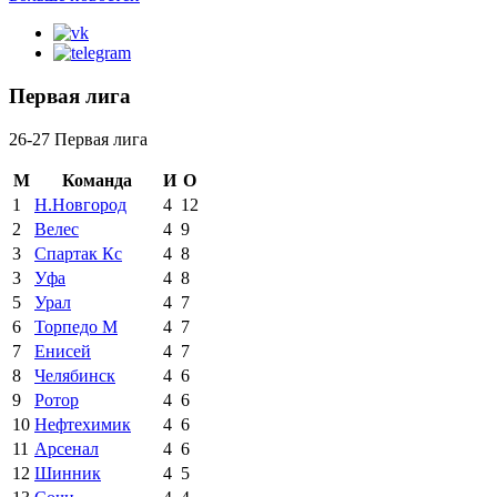
Первая лига
26-27 Первая лига
М
Команда
И
О
1
Н.Новгород
4
12
2
Велес
4
9
3
Спартак Кс
4
8
3
Уфа
4
8
5
Урал
4
7
6
Торпедо М
4
7
7
Енисей
4
7
8
Челябинск
4
6
9
Ротор
4
6
10
Нефтехимик
4
6
11
Арсенал
4
6
12
Шинник
4
5