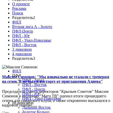
О проекте
Реклама
Поиск
Разделитель2
ФНЛ
Вторая лига А - Золото
ПФЛ-Центр
ПФЛ - Юг
ПФЛ - Урал-Поволжье
ПФЛ - Восток
3 дивизион
4 дивизион
Разделитель3
ФНЛ
ПФЛ
Максим Симонов: "Мы изначально не угадали с тренером
ПФЛ - Запад
на сезон. Я не был в восторге от приглашения Адиева"
ПФЛ - Восток
ПФЛ - Центр
Председатель совета директоров "Крыльев Советов" Максим
ПФЛ - Юг
Симонов в интервью "Матч ТВ" оценил итоги прошедшего
ПФЛ - Урал-Поволжье
сезона для самарского клуба, а также откровенно высказался о
III дивизион
кадровой ошибке...
Дальний Восток
Золотое Кольцо