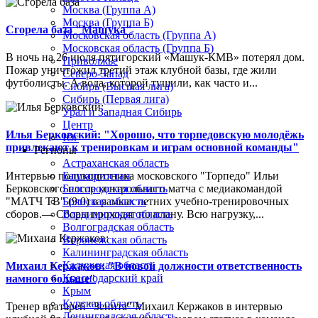
Москва (Группа А)
Москва (Группа Б)
Сгорела база "Машука"
Московская область (Группа А)
Московская область (Группа Б)
В ночь на 26 июля пятигорский «Машук-КМВ» потерял дом.
Приволжье
Пожар уничтожил третий этаж клубной базы, где жили
Северо-Запад
футболисты. А вода, которой тушили, как часто и...
Сибирь (Высшая лига)
Сибирь (Первая лига)
Урал и Западная Сибирь
Центр
Илья Берковский: "Хорошо, что торпедовскую молодёжь
Юг
привлекают к тренировкам и играм основной команды"
Регионы
Астраханская область
Интервью полузащитника московского "Торпедо" Ильи
Башкортостан
Берковского после контрольного матча с медиакомандой
Белгородская область
"МАТЧ ТВ" (9:0) в рамках летних учебно-тренировочных
Брянская область
сборов.— Сборы проходят по плану. Всю нагрузку,...
Владимирская область
Волгоградская область
Воронежская область
Калининградская область
Калужская область
Михаил Кержаков: "В новой должности ответственность
Краснодарский край
намного больше"
Крым
Курская область
Тренер вратарей "Зенита" Михаил Кержаков в интервью
Ленинградская область