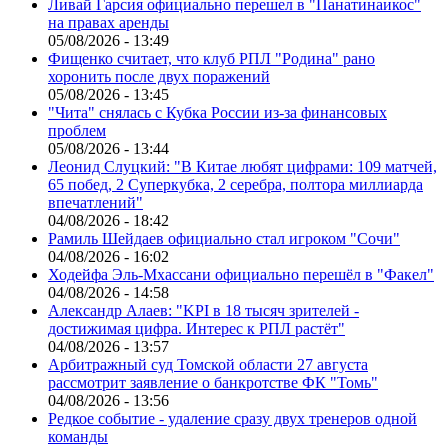
Ливай Гарсия официально перешел в "Панатинаикос"
на правах аренды
05/08/2026 - 13:49
Фищенко считает, что клуб РПЛ "Родина" рано
хоронить после двух поражений
05/08/2026 - 13:45
"Чита" снялась с Кубка России из-за финансовых
проблем
05/08/2026 - 13:44
Леонид Слуцкий: "В Китае любят цифрами: 109 матчей,
65 побед, 2 Суперкубка, 2 серебра, полтора миллиарда
впечатлений"
04/08/2026 - 18:42
Рамиль Шейдаев официально стал игроком "Сочи"
04/08/2026 - 16:02
Ходейфа Эль-Мхассани официально перешёл в "Факел"
04/08/2026 - 14:58
Александр Алаев: "KPI в 18 тысяч зрителей -
достижимая цифра. Интерес к РПЛ растёт"
04/08/2026 - 13:57
Арбитражный суд Томской области 27 августа
рассмотрит заявление о банкротстве ФК "Томь"
04/08/2026 - 13:56
Редкое событие - удаление сразу двух тренеров одной
команды