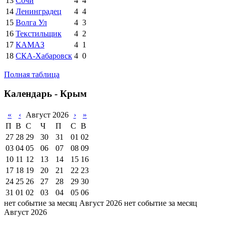
13
Сочи
4
4
14
Ленинградец
4
4
15
Волга Ул
4
3
16
Текстильщик
4
2
17
КАМАЗ
4
1
18
СКА-Хабаровск
4
0
Полная таблица
Календарь - Крым
«
‹
Август 2026
›
»
П
В
С
Ч
П
С
В
27
28
29
30
31
01
02
03
04
05
06
07
08
09
10
11
12
13
14
15
16
17
18
19
20
21
22
23
24
25
26
27
28
29
30
31
01
02
03
04
05
06
нет событие за месяц Август 2026
нет событие за месяц
Август 2026