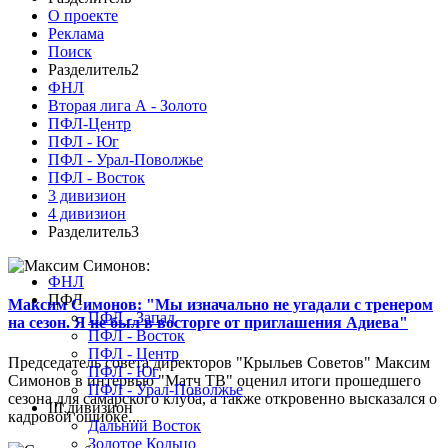
О проекте
Реклама
Поиск
Разделитель2
ФНЛ
Вторая лига А - Золото
ПФЛ-Центр
ПФЛ - Юг
ПФЛ - Урал-Поволжье
ПФЛ - Восток
3 дивизион
4 дивизион
Разделитель3
ФНЛ
ПФЛ
Максим Симонов: "Мы изначально не угадали с тренером
ПФЛ - Запад
на сезон. Я не был в восторге от приглашения Адиева"
ПФЛ - Восток
ПФЛ - Центр
Председатель совета директоров "Крыльев Советов" Максим
ПФЛ - Юг
Симонов в интервью "Матч ТВ" оценил итоги прошедшего
ПФЛ - Урал-Поволжье
сезона для самарского клуба, а также откровенно высказался о
III дивизион
кадровой ошибке...
Дальний Восток
Золотое Кольцо