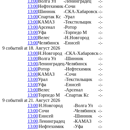
13:00
Волга Ул
-
Ленинградец
-:-
13:00
Нефтехимик
-
Сочи
-:-
13:00
Шинник
-
СКА-Хабаровск
-:-
13:00
Спартак Кс
-
Урал
-:-
13:00
КАМАЗ
-
Текстильщик
-:-
13:00
Арсенал
-
Ротор
-:-
13:00
Уфа
-
Торпедо М
-:-
13:00
Велес
-
Н.Новгород
-:-
13:00
Челябинск
-
Енисей
-:-
9 событий at 18. Август 2026
13:00
Н.Новгород
-
СКА-Хабаровск
-:-
13:00
Волга Ул
-
Шинник
-:-
13:00
Ленинградец
-
Челябинск
-:-
13:00
Ротор
-
Нефтехимик
-:-
13:00
КАМАЗ
-
Сочи
-:-
13:00
Урал
-
Текстильщик
-:-
13:00
Уфа
-
Енисей
-:-
13:00
Велес
-
Арсенал
-:-
13:00
Торпедо М
-
Спартак Кс
-:-
9 событий at 21. Август 2026
13:00
Н.Новгород
-
Волга Ул
-:-
13:00
Сочи
-
Челябинск
-:-
13:00
Енисей
-
Шинник
-:-
13:00
Ленинградец
-
КАМАЗ
-:-
13:00
Нефтехимик
-
Уфа
-:-