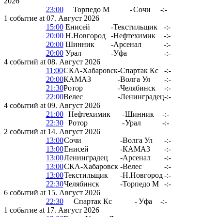
2026
23:00
Торпедо М
-
Сочи
-:-
1 событие at 07. Август 2026
15:00
Енисей
-
Текстильщик
-:-
20:00
Н.Новгород
-
Нефтехимик
-:-
20:00
Шинник
-
Арсенал
-:-
20:00
Урал
-
Уфа
-:-
4 событий at 08. Август 2026
11:00
СКА-Хабаровск
-
Спартак Кс
-:-
20:00
КАМАЗ
-
Волга Ул
-:-
21:30
Ротор
-
Челябинск
-:-
22:00
Велес
-
Ленинградец
-:-
4 событий at 09. Август 2026
21:00
Нефтехимик
-
Шинник
-:-
22:30
Ротор
-
Урал
-:-
2 событий at 14. Август 2026
13:00
Сочи
-
Волга Ул
-:-
13:00
Енисей
-
КАМАЗ
-:-
13:00
Ленинградец
-
Арсенал
-:-
13:00
СКА-Хабаровск
-
Велес
-:-
13:00
Текстильщик
-
Н.Новгород
-:-
22:30
Челябинск
-
Торпедо М
-:-
6 событий at 15. Август 2026
22:30
Спартак Кс
-
Уфа
-:-
1 событие at 17. Август 2026