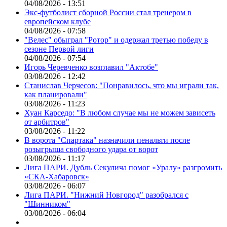
04/08/2026 - 13:51
Экс-футболист сборной России стал тренером в
европейском клубе
04/08/2026 - 07:58
"Велес" обыграл "Ротор" и одержал третью победу в
сезоне Первой лиги
04/08/2026 - 07:54
Игорь Черевченко возглавил "Актобе"
03/08/2026 - 12:42
Станислав Черчесов: "Понравилось, что мы играли так,
как планировали"
03/08/2026 - 11:23
Хуан Карседо: "В любом случае мы не можем зависеть
от арбитров"
03/08/2026 - 11:22
В ворота "Спартака" назначили пенальти после
розыгрыша свободного удара от ворот
03/08/2026 - 11:17
Лига ПАРИ. Дубль Секулича помог «Уралу» разгромить
«СКА-Хабаровск»
03/08/2026 - 06:07
Лига ПАРИ. "Нижний Новгород" разобрался с
"Шинником"
03/08/2026 - 06:04