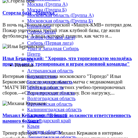
Москва (Группа А)
Москва (Группа Б)
Сгорела база "Машука"
Московская область (Группа А)
Московская область (Группа Б)
В ночь на 26 июля пятигорский «Машук-КМВ» потерял дом.
Приволжье
Пожар уничтожил третий этаж клубной базы, где жили
Северо-Запад
футболисты. А вода, которой тушили, как часто и...
Сибирь (Высшая лига)
Сибирь (Первая лига)
Урал и Западная Сибирь
Центр
Илья Берковский: "Хорошо, что торпедовскую молодёжь
Юг
привлекают к тренировкам и играм основной команды"
Регионы
Астраханская область
Интервью полузащитника московского "Торпедо" Ильи
Башкортостан
Берковского после контрольного матча с медиакомандой
Белгородская область
"МАТЧ ТВ" (9:0) в рамках летних учебно-тренировочных
Брянская область
сборов.— Сборы проходят по плану. Всю нагрузку,...
Владимирская область
Волгоградская область
Воронежская область
Калининградская область
Калужская область
Михаил Кержаков: "В новой должности ответственность
Краснодарский край
намного больше"
Крым
Курская область
Тренер вратарей "Зенита" Михаил Кержаков в интервью
Ленинградская область