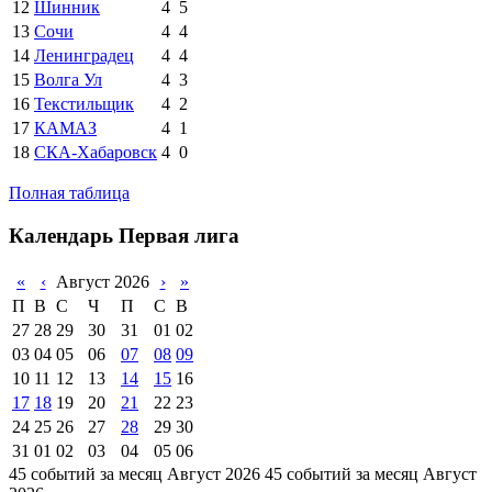
12
Шинник
4
5
13
Сочи
4
4
14
Ленинградец
4
4
15
Волга Ул
4
3
16
Текстильщик
4
2
17
КАМАЗ
4
1
18
СКА-Хабаровск
4
0
Полная таблица
Календарь Первая лига
«
‹
Август 2026
›
»
П
В
С
Ч
П
С
В
27
28
29
30
31
01
02
03
04
05
06
07
08
09
10
11
12
13
14
15
16
17
18
19
20
21
22
23
24
25
26
27
28
29
30
31
01
02
03
04
05
06
45 событий за месяц Август 2026
45 событий за месяц Август