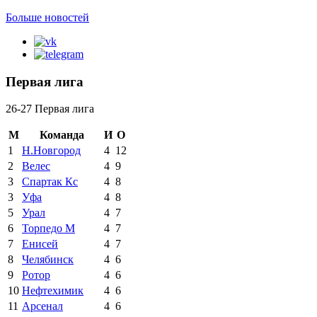
Больше новостей
Первая лига
26-27 Первая лига
М
Команда
И
О
1
Н.Новгород
4
12
2
Велес
4
9
3
Спартак Кс
4
8
3
Уфа
4
8
5
Урал
4
7
6
Торпедо М
4
7
7
Енисей
4
7
8
Челябинск
4
6
9
Ротор
4
6
10
Нефтехимик
4
6
11
Арсенал
4
6