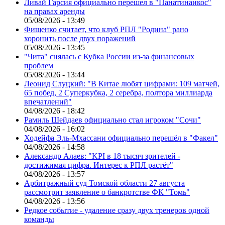
Ливай Гарсия официально перешел в "Панатинаикос"
на правах аренды
05/08/2026 - 13:49
Фищенко считает, что клуб РПЛ "Родина" рано
хоронить после двух поражений
05/08/2026 - 13:45
"Чита" снялась с Кубка России из-за финансовых
проблем
05/08/2026 - 13:44
Леонид Слуцкий: "В Китае любят цифрами: 109 матчей,
65 побед, 2 Суперкубка, 2 серебра, полтора миллиарда
впечатлений"
04/08/2026 - 18:42
Рамиль Шейдаев официально стал игроком "Сочи"
04/08/2026 - 16:02
Ходейфа Эль-Мхассани официально перешёл в "Факел"
04/08/2026 - 14:58
Александр Алаев: "KPI в 18 тысяч зрителей -
достижимая цифра. Интерес к РПЛ растёт"
04/08/2026 - 13:57
Арбитражный суд Томской области 27 августа
рассмотрит заявление о банкротстве ФК "Томь"
04/08/2026 - 13:56
Редкое событие - удаление сразу двух тренеров одной
команды